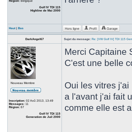
Région:
Belgique
Golf IV TDI 115
Highline de Mai 2000
Hors ligne
Profil
Garage
Haut
|
Bas
DarkAngel67
Sujet du message:
Re: [VW Golf IV] TDI 115 Gen
Merci Capitaine 
C'est une belle c
Oui les vitres j'a
Nouveau Membre
a l'avant j'ai fa
Inscription:
02 Aoû 2013, 13:49
Messages:
11
comme elle est a
Région:
67
Golf IV TDI 115
Generation de Juil 2000