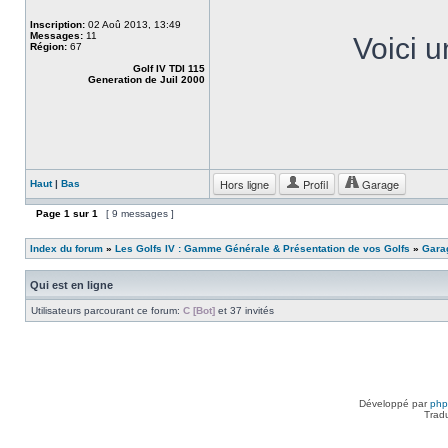
Inscription:
02 Aoû 2013, 13:49
Messages:
11
Voici u
Région:
67
Golf IV TDI 115
Generation de Juil 2000
Hors ligne
Profil
Garage
Haut
|
Bas
Page
1
sur
1
[ 9 messages ]
Index du forum
»
Les Golfs IV : Gamme Générale & Présentation de vos Golfs
»
Garag
Qui est en ligne
Utilisateurs parcourant ce forum:
C [Bot]
et 37 invités
Développé par
ph
Trad