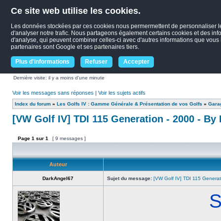
Ce site web utilise les cookies.
Les données stockées par ces cookies nous permermettent de personnaliser le c
d'analyser notre trafic. Nous partageons également certains cookies et des infor
d'analyse, qui peuvent combiner celles-ci avec d'autres informations que vous le
partenaires sont Google et ses partenaires tiers.
Plus d'informations
Refuser
Accepter
Dernière visite: il y a moins d’une minute
Voir les messages sans réponses
|
Voir les sujets actifs
Index du forum
»
Les Golfs IV : Gamme Générale & Présentation de vos Golfs
»
Garag
[VW Golf IV] TDI 115 Generation - 2000 - By
Page
1
sur
1
[ 9 messages ]
Auteur
DarkAngel67
Sujet du message:
[VW Golf IV] TDI 115 Generat
S