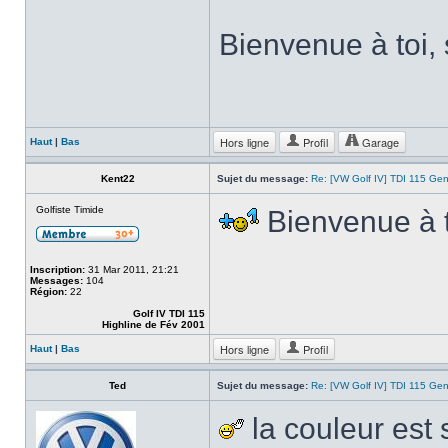
Bienvenue à toi, 
Hors ligne
Profil
Garage
Haut
|
Bas
Kent22
Sujet du message:
Re: [VW Golf IV] TDI 115 Gen
Golfiste Timide
Bienvenue à t
Inscription:
31 Mar 2011, 21:21
Messages:
104
Région:
22
Golf IV TDI 115
Highline de Fév 2001
Hors ligne
Profil
Haut
|
Bas
Ted
Sujet du message:
Re: [VW Golf IV] TDI 115 Gen
la couleur est 