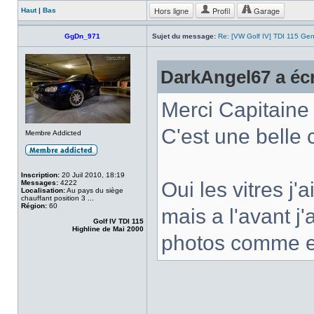
Hors ligne
Profil
Garage
Haut
|
Bas
GgDn_971
Sujet du message:
Re: [VW Golf IV] TDI 115 Gen
DarkAngel67 a écr
Merci Capitaine
C'est une belle 
Membre Addicted
Inscription:
20 Juil 2010, 18:19
Oui les vitres j'
Messages:
4222
Localisation:
Au pays du siège
chauffant position 3 ...
Région:
60
mais a l'avant j'
Golf IV TDI 115
Highline de Mai 2000
photos comme ell