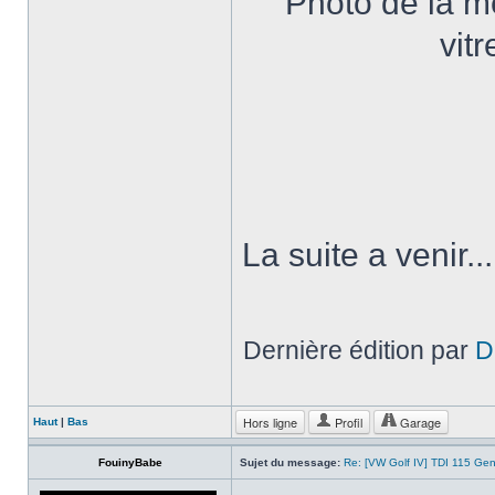
Photo de la m
vitr
La suite a venir...
Dernière édition par
D
Hors ligne
Profil
Garage
Haut
|
Bas
FouinyBabe
Sujet du message:
Re: [VW Golf IV] TDI 115 Gen