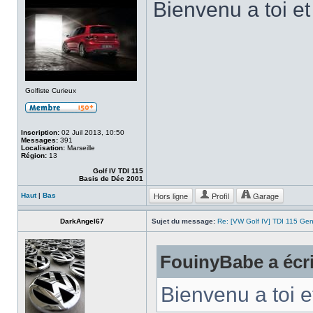
Bienvenu a toi et
Golfiste Curieux
Inscription:
02 Juil 2013, 10:50
Messages:
391
Localisation:
Marseille
Région:
13
Golf IV TDI 115
Basis de Déc 2001
Hors ligne
Profil
Garage
Haut
|
Bas
DarkAngel67
Sujet du message:
Re: [VW Golf IV] TDI 115 Gen
FouinyBabe a écri
Bienvenu a toi et