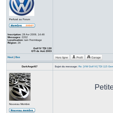
Perfusé au Forum
Inscription:
28 Avr 2009, 14:46
Messages:
2202
Localisation:
tain l'hermitage
Région:
26
Golf IV TDI 130
GTI de Aoû 2003
Hors ligne
Profil
Garage
Haut
|
Bas
DarkAngel67
Sujet du message:
Re: [VW Golf IV] TDI 115 Gen
Petit
Nouveau Membre