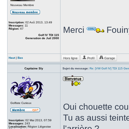
Nouveau Membre
Inscription:
02 Aoû 2013, 13:49
Messages:
11
Merci
Fouin
Région:
67
Golf IV TDI 115
Generation de Juil 2000
Hors ligne
Profil
Garage
Haut
|
Bas
Capitaine Sly
Sujet du message:
Re: [VW Golf IV] TDI 115 Gen
Golfiste Curieux
Oui chouette co
Tu as aussi teint
Inscription:
02 Mai 2013, 07:59
Messages:
243
l'arrière ?
Localisation:
Région Liègeoise