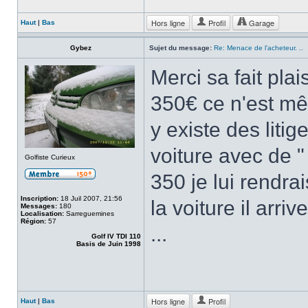
Hors ligne
Profil
Garage
Haut
|
Bas
Gybez
Sujet du message:
Re: Menace de l'acheteur. ..
Merci sa fait plai
350€ ce n'est mêm
y existe des liti
voiture avec de " 
Golfiste Curieux
350 je lui rendrai
Inscription:
18 Juil 2007, 21:56
la voiture il arriv
Messages:
180
Localisation:
Sarreguemines
Région:
57
...
Golf IV TDI 110
Basis de Juin 1998
Hors ligne
Profil
Haut
|
Bas