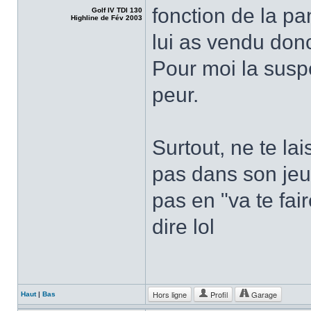
fonction de la pa
Golf IV TDI 130
Highline de Fév 2003
lui as vendu don
Pour moi la suspe
peur.
Surtout, ne te lai
pas dans son jeu,
pas en "va te fair
dire lol
Hors ligne
Profil
Garage
Haut
|
Bas