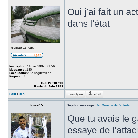
Oui j'ai fait un 
dans l'état
Golfiste Curieux
Inscription:
18 Juil 2007, 21:56
Messages:
180
Localisation:
Sarreguemines
Région:
57
Golf IV TDI 110
Basis de Juin 1998
Hors ligne
Profil
Haut
|
Bas
Forest15
Sujet du message:
Re: Menace de l'acheteur. ..
Que tu avais le 
essaye de l'attaq