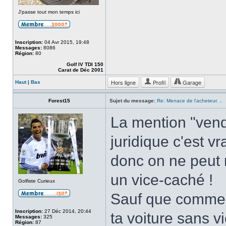
J'passe tout mon temps ici
Inscription:
04 Avr 2015, 19:48
Messages:
8086
Région:
80
Golf IV TDI 150
Carat de Déc 2001
Hors ligne
Profil
Garage
Haut
|
Bas
Forest15
Sujet du message:
Re: Menace de l'acheteur. ..
La mention "vendu
juridique c'est vr
donc on ne peut r
un vice-caché !
Golfiste Curieux
Sauf que comme t
Inscription:
27 Déc 2014, 20:44
ta voiture sans v
Messages:
325
Région:
87