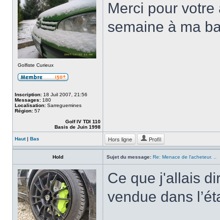
Merci pour votre 
semaine à ma b
Golfiste Curieux
Inscription:
18 Juil 2007, 21:56
Messages:
180
Localisation:
Sarreguemines
Région:
57
Golf IV TDI 110
Basis de Juin 1998
Hors ligne
Profil
Haut
|
Bas
Hold
Sujet du message:
Re: Menace de l'acheteur. ..
Ce que j'allais di
vendue dans l’éta