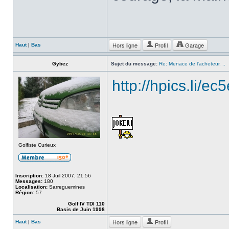
Hors ligne
Profil
Garage
Haut
|
Bas
Gybez
Sujet du message:
Re: Menace de l'acheteur. ..
http://hpics.li/ec
Golfiste Curieux
Inscription:
18 Juil 2007, 21:56
Messages:
180
Localisation:
Sarreguemines
Région:
57
Golf IV TDI 110
Basis de Juin 1998
Hors ligne
Profil
Haut
|
Bas