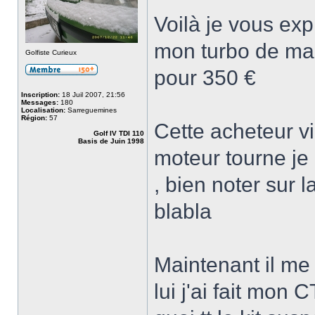
Voilà je vous exp
mon turbo de ma g
Golfiste Curieux
pour 350 €
Inscription:
18 Juil 2007, 21:56
Messages:
180
Localisation:
Sarreguemines
Région:
57
Cette acheteur vi
Golf IV TDI 110
Basis de Juin 1998
moteur tourne je l
, bien noter sur l
blabla
Maintenant il me 
lui j'ai fait mon 