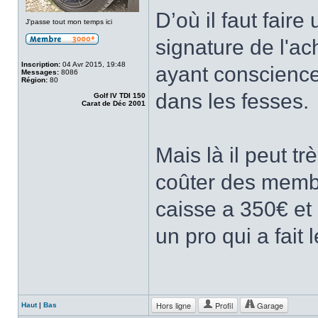
D’où il faut fair
J'passe tout mon temps ici
signature de l'ac
Inscription:
04 Avr 2015, 19:48
ayant conscience 
Messages:
8086
Région:
80
dans les fesses.
Golf IV TDI 150
Carat de Déc 2001
Mais là il peut tr
coûter des memb
caisse a 350€ et 
un pro qui a fait 
Hors ligne
Profil
Garage
Haut
|
Bas