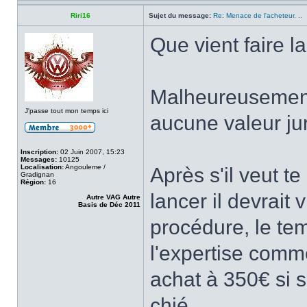
Riri16
Sujet du message:
Re: Menace de l'acheteur. ..
Que vient faire la
Malheureusement 
J'passe tout mon temps ici
aucune valeur ju
Inscription:
02 Juin 2007, 15:23
Messages:
10125
Localisation:
Angouleme /
Après s'il veut te
Gradignan
Région:
16
lancer il devrait 
Autre VAG Autre
Basis de Déc 2011
procédure, le tem
l'expertise comm
achat à 350€ si s
chié .