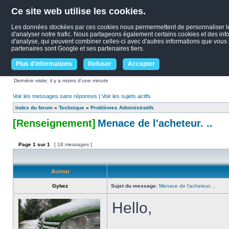
Ce site web utilise les cookies.
Les données stockées par ces cookies nous permermettent de personnaliser le c
d'analyser notre trafic. Nous partageons également certains cookies et des infor
d'analyse, qui peuvent combiner celles-ci avec d'autres informations que vous le
partenaires sont Google et ses partenaires tiers.
Plus d'informations
Refuser
Accepter
Dernière visite: il y a moins d’une minute
Voir les messages sans réponses
|
Voir les sujets actifs
Index du forum
»
Technique
»
Problèmes Administratifs
[Renseignement]
Menace de l'acheteur. ..
Page
1
sur
1
[ 18 messages ]
Auteur
Gybez
Sujet du message:
Menace de l'acheteur. ..
Hello,