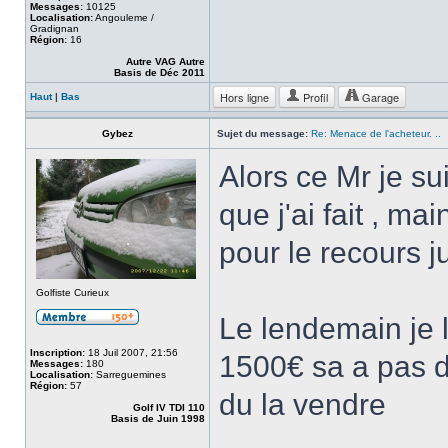
Messages:
10125
Localisation:
Angouleme /
Gradignan
Région:
16
Autre VAG Autre
Basis de Déc 2011
Hors ligne
Profil
Garage
Haut
|
Bas
Gybez
Sujet du message:
Re: Menace de l'acheteur. ..
Alors ce Mr je s
que j'ai fait , m
pour le recours ju
Golfiste Curieux
Le lendemain je l
Inscription:
18 Juil 2007, 21:56
1500€ sa a pas dur
Messages:
180
Localisation:
Sarreguemines
Région:
57
du la vendre
Golf IV TDI 110
Basis de Juin 1998