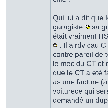
Qui lui a dit que
garagiste
sa g
était vraiment H
. Il a rdv cau C
contre pareil de t
le mec du CT et q
que le CT a été f
as une facture (à
voiturece qui ser
demandé un dupl