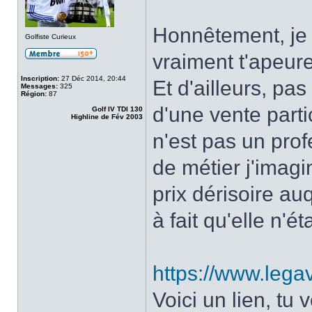
Honnêtement, je 
Golfiste Curieux
vraiment t'apeure
Inscription:
27 Déc 2014, 20:44
Et d'ailleurs, pas
Messages:
325
Région:
87
d'une vente partic
Golf IV TDI 130
Highline de Fév 2003
n'est pas un prof
de métier j'imagi
prix dérisoire auq
à fait qu'elle n'ét
https://www.legav
Voici un lien, tu