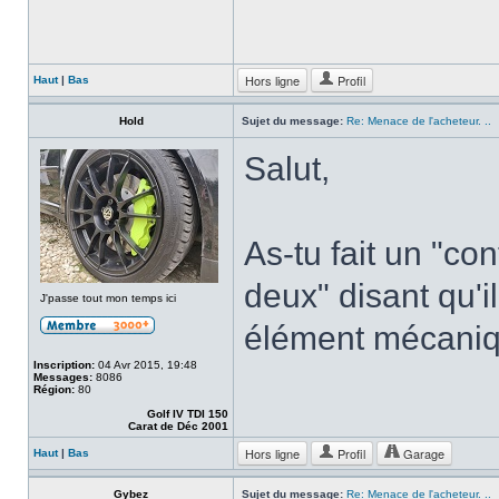
Hors ligne
Profil
Haut
|
Bas
Hold
Sujet du message:
Re: Menace de l'acheteur. ..
Salut,
As-tu fait un "co
deux" disant qu'il
J'passe tout mon temps ici
élément mécaniq
Inscription:
04 Avr 2015, 19:48
Messages:
8086
Région:
80
Golf IV TDI 150
Carat de Déc 2001
Hors ligne
Profil
Garage
Haut
|
Bas
Gybez
Sujet du message:
Re: Menace de l'acheteur. ..