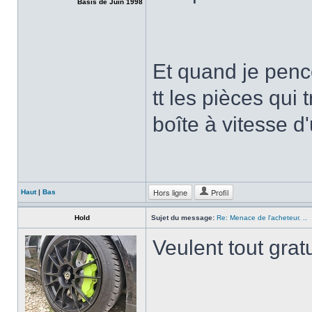
Basis de Juin 1998
Et quand je pence
tt les pièces qui 
boîte à vitesse d'u
Hors ligne
Profil
Haut
|
Bas
Hold
Sujet du message:
Re: Menace de l'acheteur. ..
Veulent tout grat