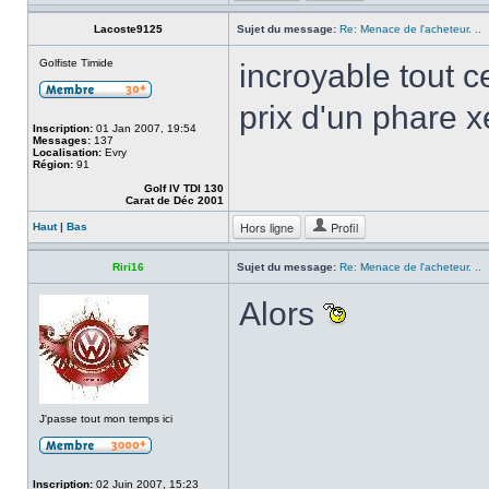
Lacoste9125
Sujet du message:
Re: Menace de l'acheteur. ..
Golfiste Timide
incroyable tout 
prix d'un phare 
Inscription:
01 Jan 2007, 19:54
Messages:
137
Localisation:
Evry
Région:
91
Golf IV TDI 130
Carat de Déc 2001
Hors ligne
Profil
Haut
|
Bas
Riri16
Sujet du message:
Re: Menace de l'acheteur. ..
Alors
J'passe tout mon temps ici
Inscription:
02 Juin 2007, 15:23