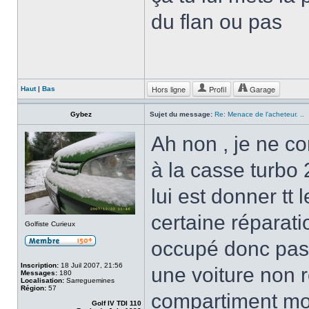
du flan ou pas
Hors ligne
Profil
Garage
Haut
|
Bas
Gybez
Sujet du message:
Re: Menace de l'acheteur. ..
Ah non , je ne co
à la casse turbo 
lui est donner tt 
certaine réparati
Golfiste Curieux
occupé donc pas d
Inscription:
18 Juil 2007, 21:56
une voiture non r
Messages:
180
Localisation:
Sarreguemines
Région:
57
compartiment mot
Golf IV TDI 110