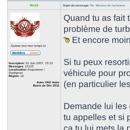
Riri16
Sujet du message:
Re: Menace de l'acheteur. ..
Quand tu as fait 
problème de turb
Et encore moi
J'passe tout mon temps ici
Si tu peux resorti
Inscription:
02 Juin 2007, 15:23
Messages:
10125
Localisation:
Angouleme /
véhicule pour prou
Gradignan
Région:
16
(en particulier l
Autre VAG Autre
Basis de Déc 2011
Demande lui les
tu appelles et si
ça tu lui mets la 