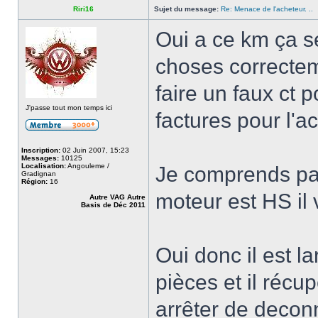
Riri16
Sujet du message:
Re: Menace de l'acheteur. ..
Oui a ce km ça se
choses correctem
faire un faux ct 
J'passe tout mon temps ici
factures pour l'a
Inscription:
02 Juin 2007, 15:23
Messages:
10125
Localisation:
Angouleme /
Je comprends pas
Gradignan
Région:
16
moteur est HS il
Autre VAG Autre
Basis de Déc 2011
Oui donc il est l
pièces et il réc
arrêter de decon