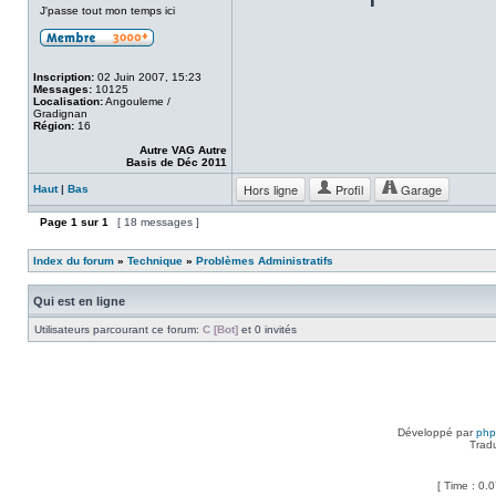
J'passe tout mon temps ici
Inscription:
02 Juin 2007, 15:23
Messages:
10125
Localisation:
Angouleme /
Gradignan
Région:
16
Autre VAG Autre
Basis de Déc 2011
Hors ligne
Profil
Garage
Haut
|
Bas
Page
1
sur
1
[ 18 messages ]
Index du forum
»
Technique
»
Problèmes Administratifs
Qui est en ligne
Utilisateurs parcourant ce forum:
C [Bot]
et 0 invités
Développé par
ph
Trad
[ Time : 0.0