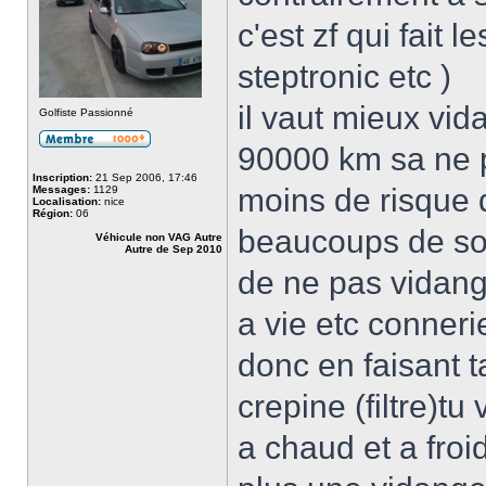
c'est zf qui fait l
steptronic etc )
il vaut mieux vid
Golfiste Passionné
90000 km sa ne pe
Inscription:
21 Sep 2006, 17:46
moins de risque d
Messages:
1129
Localisation:
nice
Région:
06
beaucoups de sou
Véhicule non VAG Autre
Autre de Sep 2010
de ne pas vidange
a vie etc conneri
donc en faisant t
crepine (filtre)t
a chaud et a froid