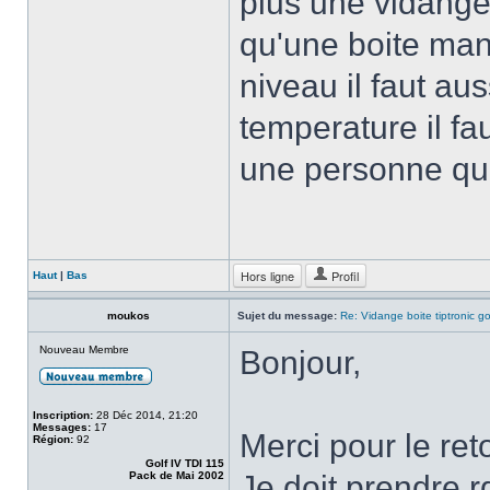
plus une vidange
qu'une boite manu
niveau il faut aus
temperature il fa
une personne qu
Hors ligne
Profil
Haut
|
Bas
moukos
Sujet du message:
Re: Vidange boite tiptronic go
Nouveau Membre
Bonjour,
Inscription:
28 Déc 2014, 21:20
Messages:
17
Merci pour le re
Région:
92
Golf IV TDI 115
Pack de Mai 2002
Je doit prendre 