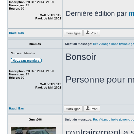
Inscription:
28 Déc 2014, 21:20
Messages:
17
Région:
92
Dernière édition par
m
Golf IV TDI 115
Pack de Mai 2002
Hors ligne
Profil
Haut
|
Bas
moukos
Sujet du message:
Re: Vidange boite tiptronic go
Nouveau Membre
Bonsoir
Inscription:
28 Déc 2014, 21:20
Messages:
17
Personne pour m'
Région:
92
Golf IV TDI 115
Pack de Mai 2002
Hors ligne
Profil
Haut
|
Bas
Gunit006
Sujet du message:
Re: Vidange boite tiptronic go
contrairement a 