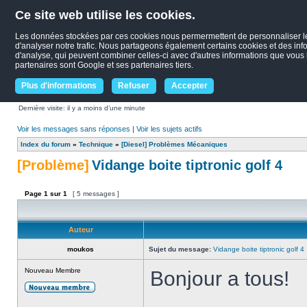
Ce site web utilise les cookies.
Les données stockées par ces cookies nous permermettent de personnaliser le c
d'analyser notre trafic. Nous partageons également certains cookies et des infor
d'analyse, qui peuvent combiner celles-ci avec d'autres informations que vous le
partenaires sont Google et ses partenaires tiers.
Plus d'informations
Refuser
Accepter
Dernière visite: il y a moins d’une minute
Voir les messages sans réponses
|
Voir les sujets actifs
Index du forum
»
Technique
»
[Diesel] Problèmes Mécaniques
[Problème]
Vidange boite tiptronic golf 4
Page
1
sur
1
[ 5 messages ]
Auteur
moukos
Sujet du message:
Vidange boite tiptronic golf 4
Nouveau Membre
Bonjour a tous!