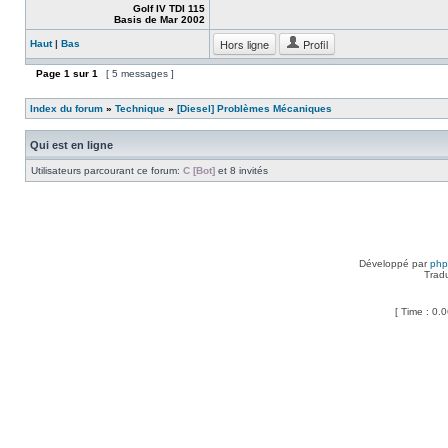
Golf IV TDI 115
Basis de Mar 2002
Hors ligne
Profil
Haut
|
Bas
Page
1
sur
1
[ 5 messages ]
Index du forum
»
Technique
»
[Diesel] Problèmes Mécaniques
Qui est en ligne
Utilisateurs parcourant ce forum:
C [Bot]
et 8 invités
Développé par
ph
Trad
[ Time : 0.0