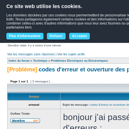
Ce site web utilise les cookies.
Les données stockées par ces cookies nous permermettent de personnaliser le c
trafic. Nous partageons également certains cookies et des informations sur l'uti
combiner celles-ci avec d'autres informations que vous leur avez fournies ou qu'
partenaires tiers.
Plus d'informations
Refuser
Accepter
Dernière visite: il y a moins d’une minute
Voir les messages sans réponses
|
Voir les sujets actifs
Index du forum
»
Technique
»
Problèmes Electriques ou Electroniques
[Problème]
codes d'erreur et ouverture des 
Page
1
sur
1
[ 3 messages ]
Auteur
armand
Sujet du message:
codes d'erreur et ouverture d
Golfiste Timide
bonjour j'ai pas
d'erreurs :