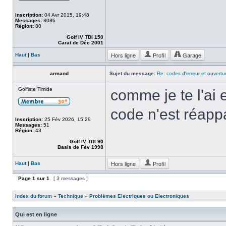
Inscription:
04 Avr 2015, 19:48
Messages:
8086
Région:
80
Golf IV TDI 150
Carat de Déc 2001
Hors ligne
Profil
Garage
Haut
|
Bas
armand
Sujet du message:
Re: codes d'erreur et ouvertu
Golfiste Timide
comme je te l'ai e
code n'est réapp
Inscription:
25 Fév 2026, 15:29
Messages:
51
Région:
43
Golf IV TDI 90
Basis de Fév 1998
Hors ligne
Profil
Haut
|
Bas
Page
1
sur
1
[ 3 messages ]
Index du forum
»
Technique
»
Problèmes Electriques ou Electroniques
Qui est en ligne