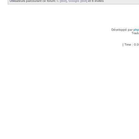
Utilisateurs parcourant ce forum:
C [Bot]
,
Google [Bot]
et 6 invités
Développé par
ph
Trad
[ Time : 0.0