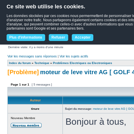
Ce site web utilise les cookies.
Les données stockées par ces cookies nous permermettent de personnaliser le c
d'analyser notre trafic. Nous partageons également certains cookies et des infor
d'analyse, qui peuvent combiner celles-ci avec d'autres informations que vous le
partenaires sont Google et ses partenaires tiers.
Plus d'informations
Refuser
Accepter
Dernière visite: il y a moins d’une minute
Voir les messages sans réponses
|
Voir les sujets actifs
Index du forum
»
Technique
»
Problèmes Electriques ou Electroniques
[Problème]
moteur de leve vitre AG [ GOLF 4
Page
1
sur
1
[ 5 messages ]
Auteur
tinure
Sujet du message:
moteur de leve vitre AG [ GO
Nouveau Membre
Bonjour à tous,