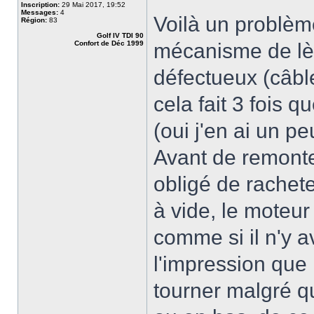
Inscription:
29 Mai 2017, 19:52
Messages:
4
Voilà un problème
Région:
83
Golf IV TDI 90
Confort de Déc 1999
mécanisme de lèv
défectueux (câbl
cela fait 3 fois
(oui j'en ai un p
Avant de remonter
obligé de rachete
à vide, le moteu
comme si il n'y av
l'impression que 
tourner malgré q