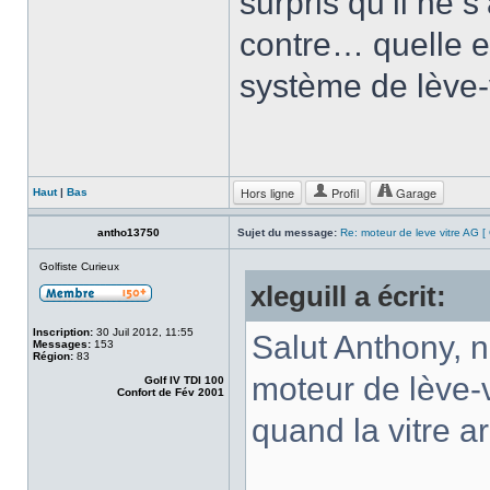
surpris qu’il ne s
contre… quelle e
système de lève-
Hors ligne
Profil
Garage
Haut
|
Bas
antho13750
Sujet du message:
Re: moteur de leve vitre AG 
Golfiste Curieux
xleguill a écrit:
Inscription:
30 Juil 2012, 11:55
Salut Anthony, 
Messages:
153
Région:
83
moteur de lève-v
Golf IV TDI 100
Confort de Fév 2001
quand la vitre ar