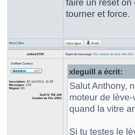
faire un reset on
tourner et force.
Hors ligne
Profil
Haut
|
Bas
antho13750
Sujet du message:
Re: moteur de leve vitre AG 
Golfiste Curieux
xleguill a écrit:
Inscription:
30 Juil 2012, 11:55
Salut Anthony, 
Messages:
153
Région:
83
moteur de lève-v
Golf IV TDI 100
Confort de Fév 2001
quand la vitre ar
Si tu testes le l