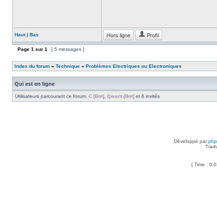
Hors ligne
Profil
Haut
|
Bas
Page
1
sur
1
[ 5 messages ]
Index du forum
»
Technique
»
Problèmes Electriques ou Electroniques
Qui est en ligne
Utilisateurs parcourant ce forum:
C [Bot]
,
Qwant [Bot]
et 6 invités
Développé par
ph
Trad
[ Time : 0.0