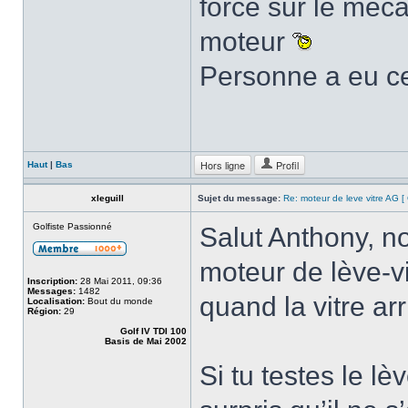
force sur le méc
moteur
Personne a eu ce
Hors ligne
Profil
Haut
|
Bas
xleguill
Sujet du message:
Re: moteur de leve vitre AG 
Golfiste Passionné
Salut Anthony, n
moteur de lève-vi
Inscription:
28 Mai 2011, 09:36
Messages:
1482
quand la vitre ar
Localisation:
Bout du monde
Région:
29
Golf IV TDI 100
Basis de Mai 2002
Si tu testes le lè