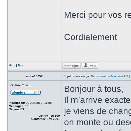
Merci pour vos re
Cordialement
Hors ligne
Profil
Haut
|
Bas
antho13750
Sujet du message:
Re: moteur de leve vitre AG 
Golfiste Curieux
Bonjour à tous,
Il m’arrive exa
Inscription:
30 Juil 2012, 11:55
Messages:
153
je viens de chan
Région:
83
Golf IV TDI 100
Confort de Fév 2001
on monte ou desc