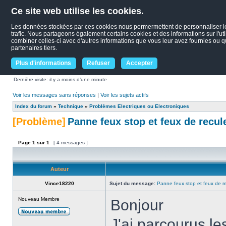
Ce site web utilise les cookies.
Les données stockées par ces cookies nous permermettent de personnaliser le c
trafic. Nous partageons également certains cookies et des informations sur l'uti
combiner celles-ci avec d'autres informations que vous leur avez fournies ou qu'
partenaires tiers.
Plus d'informations
Refuser
Accepter
Dernière visite: il y a moins d’une minute
Voir les messages sans réponses
|
Voir les sujets actifs
Index du forum
»
Technique
»
Problèmes Electriques ou Electroniques
[Problème]
Panne feux stop et feux de recul
Page
1
sur
1
[ 4 messages ]
Auteur
Vince18220
Sujet du message:
Panne feux stop et feux de r
Nouveau Membre
Bonjour
J'ai parcourus le