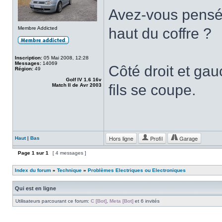
Avez-vous pensé à
Membre Addicted
haut du coffre ?
Inscription:
05 Mai 2008, 12:28
Messages:
14069
Côté droit et gauc
Région:
49
Golf IV 1.6 16v
fils se coupe.
Match II de Avr 2003
Hors ligne
Profil
Garage
Haut
|
Bas
Page
1
sur
1
[ 4 messages ]
Index du forum
»
Technique
»
Problèmes Electriques ou Electroniques
Qui est en ligne
Utilisateurs parcourant ce forum:
C [Bot]
,
Meta [Bot]
et 6 invités