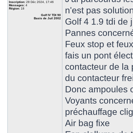
Inscription:
28 Déc 2024, 17:46
Messages:
4
n'est pas soluti
Région:
18
Golf IV TDI 90
Basis de Juil 2002
Golf 4 1.9 tdi de 
Pannes concern
Feux stop et feu
fais un pont élec
contacteur de la
du contacteur fre
Donc ampoules 
Voyants concerné
préchauffage cli
Air bag fixe