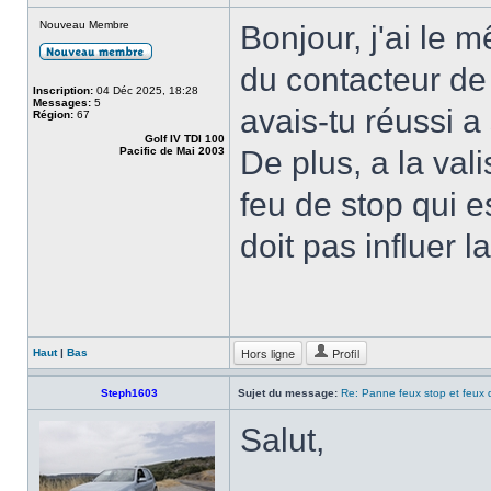
Nouveau Membre
Bonjour, j'ai le
du contacteur de
Inscription:
04 Déc 2025, 18:28
Messages:
5
avais-tu réussi a
Région:
67
Golf IV TDI 100
Pacific de Mai 2003
De plus, a la vali
feu de stop qui e
doit pas influer 
Hors ligne
Profil
Haut
|
Bas
Steph1603
Sujet du message:
Re: Panne feux stop et feux 
Salut,