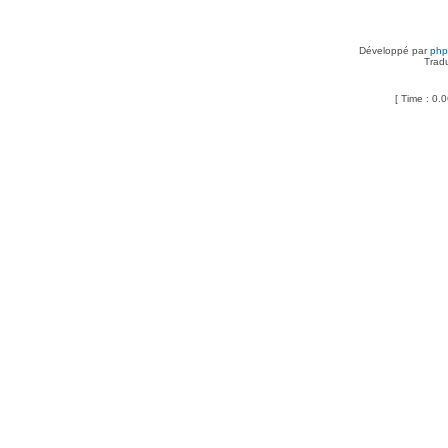
Développé par
ph
Trad
[ Time : 0.0