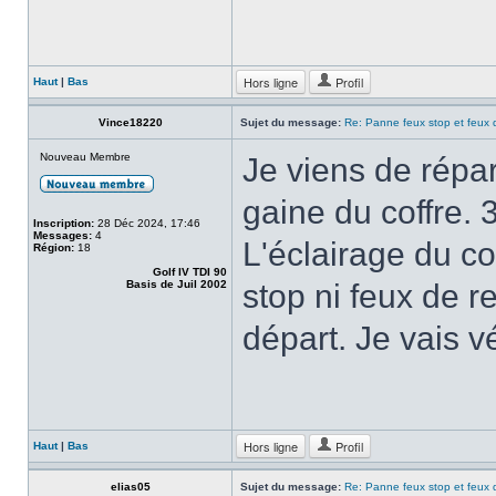
Hors ligne
Profil
Haut
|
Bas
Vince18220
Sujet du message:
Re: Panne feux stop et feux 
Nouveau Membre
Je viens de répar
gaine du coffre. 
Inscription:
28 Déc 2024, 17:46
Messages:
4
L'éclairage du c
Région:
18
Golf IV TDI 90
Basis de Juil 2002
stop ni feux de r
départ. Je vais vé
Hors ligne
Profil
Haut
|
Bas
elias05
Sujet du message:
Re: Panne feux stop et feux 