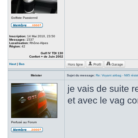
Golfiste Passionné
Inscription:
14 Mai 2010, 23:50
Messages:
1537
Localisation:
Rhône-Alpes
Région:
42
Golf IV TDI 130
Confort + de Juin 2002
Hors ligne
Profil
Garage
Haut
|
Bas
Meister
Sujet du message:
Re: Voyant airbag - N95 résis
je vais de suite 
et avec le vag co
Perfusé au Forum