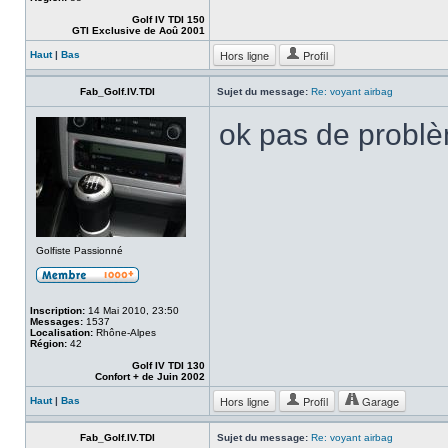
Golf IV TDI 150
GTI Exclusive de Aoû 2001
Hors ligne
Profil
Haut
|
Bas
Fab_Golf.IV.TDI
Sujet du message:
Re: voyant airbag
ok pas de problèm
Golfiste Passionné
Inscription:
14 Mai 2010, 23:50
Messages:
1537
Localisation:
Rhône-Alpes
Région:
42
Golf IV TDI 130
Confort + de Juin 2002
Hors ligne
Profil
Garage
Haut
|
Bas
Fab_Golf.IV.TDI
Sujet du message:
Re: voyant airbag