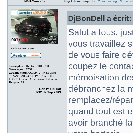
MAD-MaAaxXx
Sujet du message:
Re: Voyant airbag - N95 résis
DjBonDell a écrit:
Salut a tous. ju
vous travaillez 
Perfusé au Forum
de vous faire déf
coupez le conta
Inscription:
07 Jan 2008, 23:53
Messages:
2739
Localisation:
GOLF IV .:R32 DSG
mémoisation des
007/200 où GOLF IV .:R GTI TDI
150@195 où IDF > Team .:R-Force
Région:
78
débranchez la m
Golf IV TDI 150
R32 de Sep 2003
remplacez/répa
quand tout est e
avoir branché la