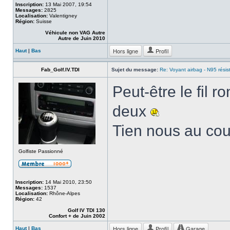
Inscription:
13 Mai 2007, 19:54
Messages:
2825
Localisation:
Valentigney
Région:
Suisse
Véhicule non VAG Autre
Autre de Juin 2010
Hors ligne
Profil
Haut
|
Bas
Fab_Golf.IV.TDI
Sujet du message:
Re: Voyant airbag - N95 résis
Peut-être le fil r
deux
Tien nous au co
Golfiste Passionné
Inscription:
14 Mai 2010, 23:50
Messages:
1537
Localisation:
Rhône-Alpes
Région:
42
Golf IV TDI 130
Confort + de Juin 2002
Hors ligne
Profil
Garage
Haut
|
Bas