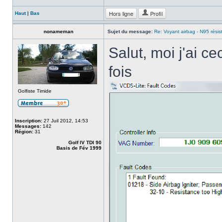
Hors ligne
Profil
Haut
|
Bas
nonameman
Sujet du message:
Re: Voyant airbag - N95 résis
Salut, moi j'ai c
fois
Golfiste Timide
Inscription:
27 Juil 2012, 14:53
Messages:
142
Région:
31
Golf IV TDI 90
Basis de Fév 1999