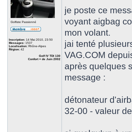
je poste ce mess
voyant aigbag co
Golfiste Passionné
mon volant.
Inscription:
14 Mai 2010, 23:50
jai tenté plusieu
Messages:
1537
Localisation:
Rhône-Alpes
Région:
42
VAG.COM depuis 
Golf IV TDI 130
Confort + de Juin 2002
après quelques se
message :
détonateur d'air
32-00 - valeur de