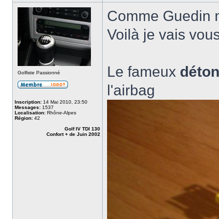
Comme Guedin m
Voilà je vais vou
Le fameux
déton
Golfiste Passionné
l'airbag
Inscription:
14 Mai 2010, 23:50
Messages:
1537
Localisation:
Rhône-Alpes
Région:
42
Golf IV TDI 130
Confort + de Juin 2002