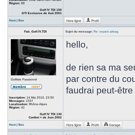
Région:
88
Golf IV TDI 150
GTI Exclusive de Aoû 2001
Hors ligne
Profil
Haut
|
Bas
Fab_Golf.IV.TDI
Sujet du message:
Re: voyant airbag
hello,
de rien sa ma s
par contre du cou
Golfiste Passionné
faudrai peut-être
Inscription:
14 Mai 2010, 23:50
Messages:
1537
Localisation:
Rhône-Alpes
Région:
42
Golf IV TDI 130
Confort + de Juin 2002
Hors ligne
Profil
Garage
Haut
|
Bas