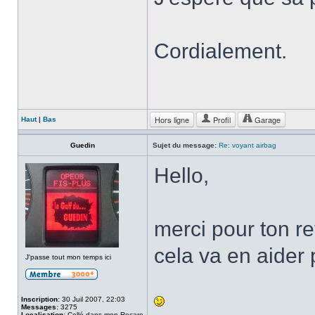
Cordialement.
Hors ligne
Profil
Garage
Haut
|
Bas
Guedin
Sujet du message:
Re: voyant airbag
Hello,
merci pour ton re
cela va en aider p
J'passe tout mon temps ici
Inscription:
30 Juil 2007, 22:03
Messages:
3275
Localisation:
Collé dans mon Recaro