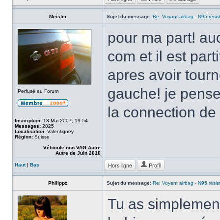
Meister
Sujet du message:
Re: Voyant airbag - N95 résis
pour ma part! auc
com et il est part
apres avoir tourn
gauche! je pense 
Perfusé au Forum
la connection de
Inscription:
13 Mai 2007, 19:54
Messages:
2825
Localisation:
Valentigney
Région:
Suisse
Véhicule non VAG Autre
Autre de Juin 2010
Hors ligne
Profil
Haut
|
Bas
Philippz
Sujet du message:
Re: Voyant airbag - N95 résis
Tu as simplement