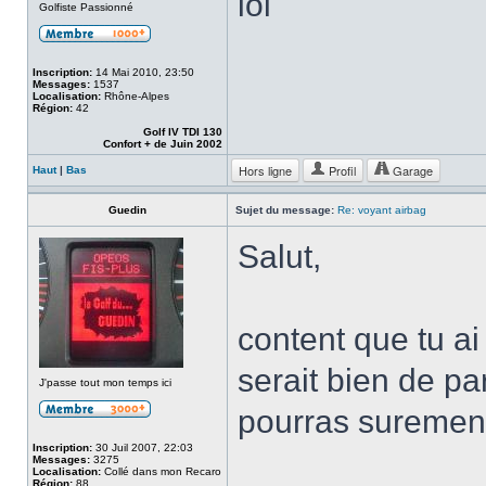
lol
Golfiste Passionné
Inscription:
14 Mai 2010, 23:50
Messages:
1537
Localisation:
Rhône-Alpes
Région:
42
Golf IV TDI 130
Confort + de Juin 2002
Hors ligne
Profil
Garage
Haut
|
Bas
Guedin
Sujet du message:
Re: voyant airbag
Salut,
content que tu ai
serait bien de pa
J'passe tout mon temps ici
pourras surement 
Inscription:
30 Juil 2007, 22:03
Messages:
3275
Localisation:
Collé dans mon Recaro
Région:
88