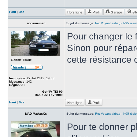
Hors ligne
Profil
Garage
Sit
Haut
|
Bas
nonameman
Sujet du message:
Re: Voyant airbag - N95 résis
Pour changer le f
Sinon pour répare
cette résistance
Golfiste Timide
Inscription:
27 Juil 2012, 14:53
Messages:
142
Région:
31
Golf IV TDI 90
Basis de Fév 1999
Hors ligne
Profil
Haut
|
Bas
MAD-MaAaxXx
Sujet du message:
Re: Voyant airbag - N95 résis
Pour te donner p