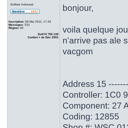
Golfiste Intéressé
bonjour,
Inscription:
08 Mar 2011, 17:45
Messages:
533
voila quelque jou
Région:
66
Golf IV TDI 130
Confort + de Déc 2001
n'arrive pas ale 
vacgom
Address 15 ----------
Controller: 1C0 
Component: 27 
Coding: 12855
Shop #: WSC 01