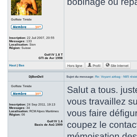
bobinage ou répa
Golfiste Timide
Inscription:
22 Juil 2007, 20:55
Messages:
133
Localisation:
Sion
Région:
Suisse
Golf IV 1.8 T
GTI de Avr 1998
Hors ligne
Profil
Site Internet
Haut
|
Bas
DjBonDell
Sujet du message:
Re: Voyant airbag - N95 résis
Golfiste Timide
Salut a tous. jus
vous travaillez s
Inscription:
24 Sep 2011, 19:13
Messages:
34
vous faire défigur
Localisation:
RCM Alpes Maritimes
Région:
06
Golf IV 1.6
coupez le contac
Basis de Aoû 1999
mémoisation des 