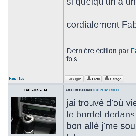
si quelqu'un à u
cordialement Fab
Dernière édition par
F
fois.
Hors ligne
Profil
Garage
Haut
|
Bas
Fab_Golf.IV.TDI
Sujet du message:
Re: voyant airbag
jai trouvé d'où v
le bordel dedans
bon allé j'me sou