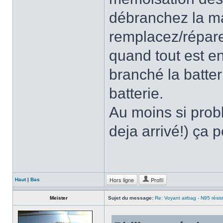
débranchez la ma
remplacez/répar
quand tout est en
branché la batter
batterie.
Au moins si prob
deja arrivé!) ça p
Hors ligne
Profil
Haut
|
Bas
Meister
Sujet du message:
Re: Voyant airbag - N95 résis