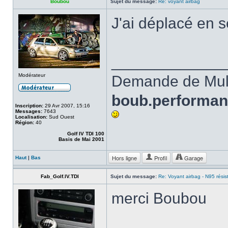
Boubou
Sujet du message:
Re: voyant airbag
J'ai déplacé en 
_____________
Modérateur
Demande de Mult
boub.performa
Inscription:
29 Avr 2007, 15:16
Messages:
7643
Localisation:
Sud Ouest
Région:
40
Golf IV TDI 100
Basis de Mai 2001
Hors ligne
Profil
Garage
Haut
|
Bas
Fab_Golf.IV.TDI
Sujet du message:
Re: Voyant airbag - N95 résis
merci Boubou