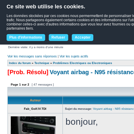
Ce site web utilise les cookies.
Les données stockées par ces cookies nous permermettent de personnaliser le c
trafic. Nous partageons également certains cookies et des informations sur l'uti
combiner celles-ci avec d'autres informations que vous leur avez fournies ou qu'
partenaires tiers.
Plus d'informations
Refuser
Accepter
Dernière visite: il y a moins d’une minute
Voir les messages sans réponses
|
Voir les sujets actifs
Index du forum
»
Technique
»
Problèmes Electriques ou Electroniques
[Prob. Résolu]
Voyant airbag - N95 résistanc
Page
1
sur
2
[ 47 messages ]
Auteur
Fab_Golf.IV.TDI
Sujet du message:
Voyant airbag - N95 résistanc
bonjour,