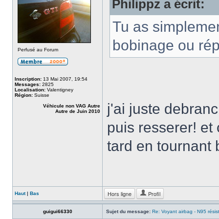
Philippz a écrit:
Tu as simplement
bobinage ou rép
Perfusé au Forum
Inscription:
13 Mai 2007, 19:54
Messages:
2825
Localisation:
Valentigney
Région:
Suisse
j'ai juste debranc
Véhicule non VAG Autre
Autre de Juin 2010
puis resserer! et
tard en tournant
Hors ligne
Profil
Haut
|
Bas
guigui66330
Sujet du message:
Re: Voyant airbag - N95 résis