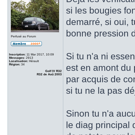
si les bougies fo
demarré, si oui, 
bonne pression d
Perfusé au Forum
Si tu n'a ni esse
Inscription:
11 Mar 2017, 10:09
Messages:
2913
Localisation:
Hérault
Région:
34
est en amont du 
Golf IV R32
R32 de Aoû 2003
par acquis de con
si tu ne la pas déj
Sinon tu n'a auc
le diag principal