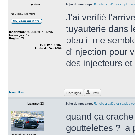
yubee
Sujet du message:
Re: elle a calée et na plus v
Nouveau Membre
J'ai vérifié l'ar
tuyauterie dans 
Inscription:
30 Juil 2015, 13:07
Messages:
19
bleu il me semble
Région:
78
Golf IV 1.6 16v
Basis de Oct 2000
d'injection pour 
des injecteurs et
Hors ligne
Profil
Haut
|
Bas
lucasgolf13
Sujet du message:
Re: elle a calée et na plus v
quand ça crache 
gouttelettes ? l
Perfusé au Forum