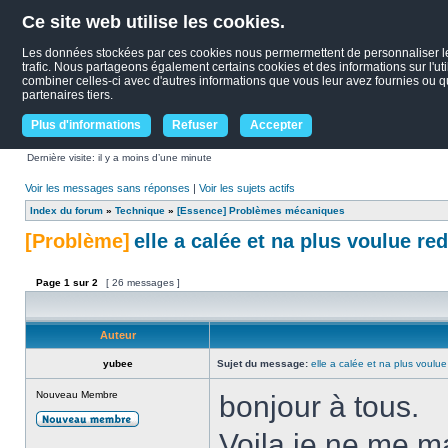
Ce site web utilise les cookies.
Les données stockées par ces cookies nous permermettent de personnaliser le c
trafic. Nous partageons également certains cookies et des informations sur l'uti
combiner celles-ci avec d'autres informations que vous leur avez fournies ou qu'
partenaires tiers.
Plus d'informations
Refuser
Accepter
Dernière visite: il y a moins d’une minute
Voir les messages sans réponses
|
Voir les sujets actifs
Index du forum
»
Technique
»
[Essence] Problèmes mécaniques
[Problème]
elle a calée et na plus voulue r
Page
1
sur
2
[ 26 messages ]
Auteur
yubee
Sujet du message:
elle a calée et na plus voulu
Nouveau Membre
bonjour à tous.
Voila je ne me ma