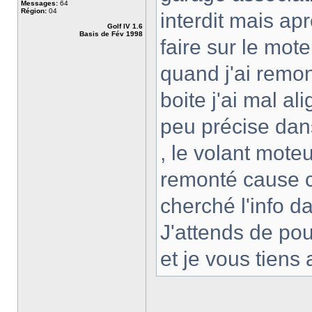
Messages:
64
Région:
04
interdit mais apr
Golf IV 1.6
Basis de Fév 1998
faire sur le mote
quand j'ai remon
boite j'ai mal al
peu précise dans
, le volant moteu
remonté cause c
cherché l'info 
J'attends de pou
et je vous tiens 