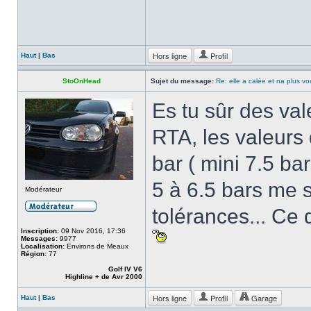
Hors ligne
Profil
Haut
|
Bas
StoOnHead
Sujet du message:
Re: elle a calée et na plus v
Es tu sûr des va
RTA, les valeurs 
bar ( mini 7.5 bar
5 à 6.5 bars me 
Modérateur
tolérances... Ce 
Inscription:
09 Nov 2016, 17:36
Messages:
9977
Localisation:
Environs de Meaux
Région:
77
Golf IV V6
Highline + de Avr 2000
Hors ligne
Profil
Garage
Haut
|
Bas