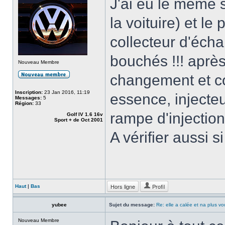
J'ai eu le meme so
la voituire) et l
collecteur d'éch
bouchés !!! aprè
Nouveau Membre
changement et con
Inscription:
23 Jan 2016, 11:19
essence, injecteu
Messages:
5
Région:
33
rampe d'injection),
Golf IV 1.6 16v
Sport + de Oct 2001
A vérifier aussi s
Hors ligne
Profil
Haut
|
Bas
yubee
Sujet du message:
Re: elle a calée et na plus v
Nouveau Membre