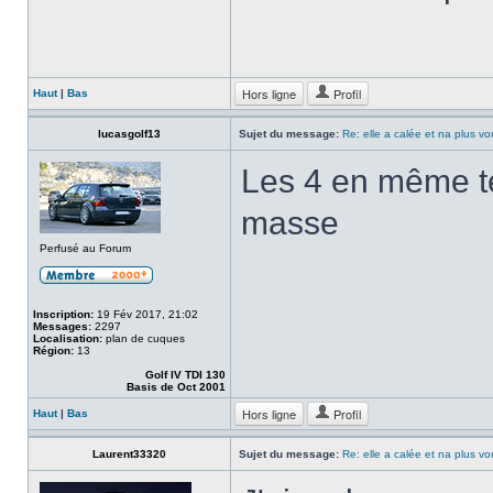
Hors ligne
Profil
Haut
|
Bas
lucasgolf13
Sujet du message:
Re: elle a calée et na plus v
Les 4 en même te
masse
Perfusé au Forum
Inscription:
19 Fév 2017, 21:02
Messages:
2297
Localisation:
plan de cuques
Région:
13
Golf IV TDI 130
Basis de Oct 2001
Hors ligne
Profil
Haut
|
Bas
Laurent33320
Sujet du message:
Re: elle a calée et na plus v