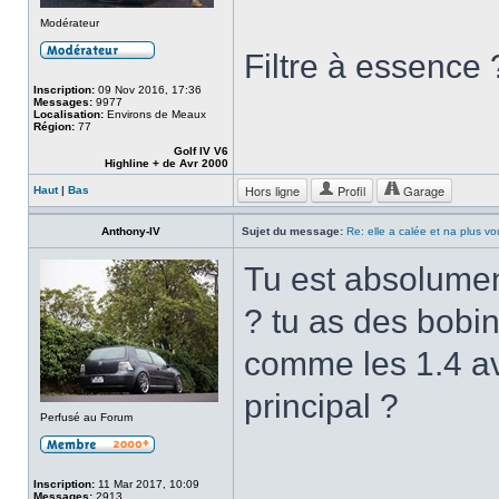
Modérateur
Filtre à essence 
Inscription:
09 Nov 2016, 17:36
Messages:
9977
Localisation:
Environs de Meaux
Région:
77
Golf IV V6
Highline + de Avr 2000
Hors ligne
Profil
Garage
Haut
|
Bas
Anthony-IV
Sujet du message:
Re: elle a calée et na plus v
Tu est absolument
? tu as des bobin
comme les 1.4 av
principal ?
Perfusé au Forum
Inscription:
11 Mar 2017, 10:09
Messages:
2913