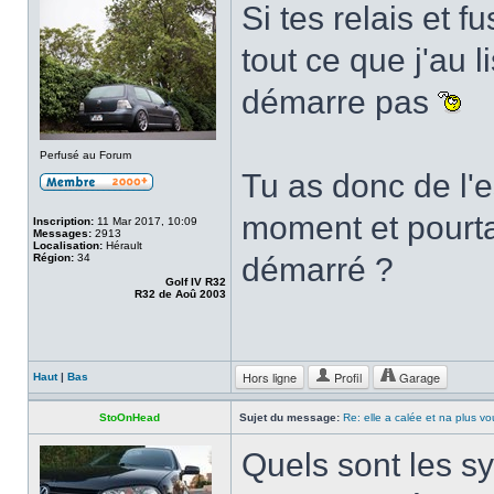
Si tes relais et f
tout ce que j'au l
démarre pas
Perfusé au Forum
Tu as donc de l'
moment et pourta
Inscription:
11 Mar 2017, 10:09
Messages:
2913
Localisation:
Hérault
Région:
34
démarré ?
Golf IV R32
R32 de Aoû 2003
Hors ligne
Profil
Garage
Haut
|
Bas
StoOnHead
Sujet du message:
Re: elle a calée et na plus v
Quels sont les sy