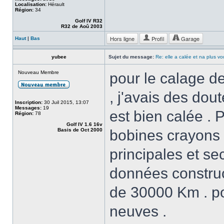
Localisation:
Hérault
Région:
34
Golf IV R32
R32 de Aoû 2003
Hors ligne
Profil
Garage
Haut
|
Bas
yubee
Sujet du message:
Re: elle a calée et na plus v
Nouveau Membre
pour le calage de 
, j'avais des dout
Inscription:
30 Juil 2015, 13:07
Messages:
19
est bien calée . 
Région:
78
Golf IV 1.6 16v
Basis de Oct 2000
bobines crayons et
principales et se
données construct
de 30000 Km . po
neuves .