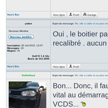
Hors ligne
Profil
Garage
Haut
|
Bas
yubee
Sujet du message:
Re: elle a calée et na plus v
Nouveau Membre
Oui , le boitier p
recalibré . aucu
Inscription:
30 Juil 2015, 13:07
Messages:
19
Région:
78
Golf IV 1.6 16v
Basis de Oct 2000
Hors ligne
Profil
Haut
|
Bas
StoOnHead
Sujet du message:
Re: elle a calée et na plus v
Bon... Donc, il f
vital au démarrag
VCDS...