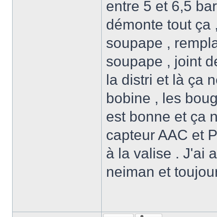
entre 5 et 6,5 ba
démonte tout ça ,
soupape , rempl
soupape , joint de
la distri et là ça
bobine , les bou
est bonne et ça 
capteur AAC et P
à la valise . J'a
neiman et toujour