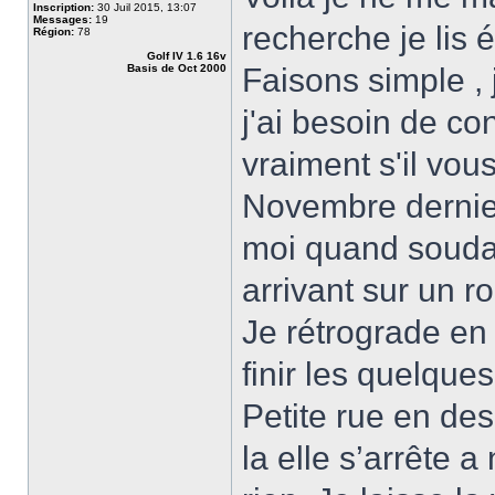
Inscription:
30 Juil 2015, 13:07
Messages:
19
recherche je lis
Région:
78
Golf IV 1.6 16v
Basis de Oct 2000
Faisons simple , j
j'ai besoin de co
vraiment s'il vous
Novembre dernier 
moi quand soudai
arrivant sur un r
Je rétrograde en 
finir les quelqu
Petite rue en des
la elle s’arrête 