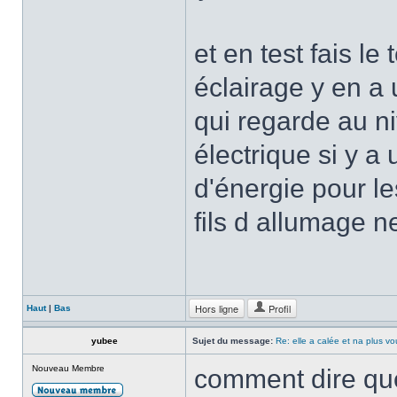
et en test fais le
éclairage y en a u
qui regarde au n
électrique si y a
d'énergie pour le
fils d allumage n
Hors ligne
Profil
Haut
|
Bas
yubee
Sujet du message:
Re: elle a calée et na plus v
Nouveau Membre
comment dire que