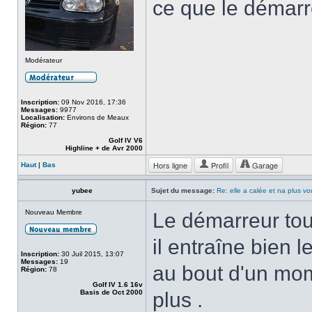
ce que le démarre
Modérateur
Inscription:
09 Nov 2016, 17:36
Messages:
9977
Localisation:
Environs de Meaux
Région:
77
Golf IV V6
Highline + de Avr 2000
Hors ligne
Profil
Garage
Haut
|
Bas
yubee
Sujet du message:
Re: elle a calée et na plus v
Nouveau Membre
Le démarreur tou
il entraîne bien l
Inscription:
30 Juil 2015, 13:07
Messages:
19
au bout d'un mom
Région:
78
Golf IV 1.6 16v
Basis de Oct 2000
plus .