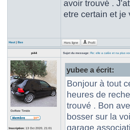
avoir trouvé . J'
etre certain et je
Hors ligne
Profil
Haut
|
Bas
pi44
Sujet du message:
Re: elle a calée et na plus v
yubee a écrit:
Bonjour à tout c
heures de recher
trouvé . Bon ave
Golfiste Timide
bosser sur la vo
garage associati
Inscription:
13 Oct 2020, 21:01