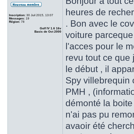
Bonjour à tout ce
heures de recherc
Inscription:
30 Juil 2015, 13:07
Messages:
19
. Bon avec le cov
Région:
78
Golf IV 1.6 16v
Basis de Oct 2000
voiture parceque 
l'acces pour le m
revu tout ce que 
le début , il appa
Spy villebrequin c
PMH , (informatio
démonté la boite ,
n'ai pas pu remo
avaoir été cherc