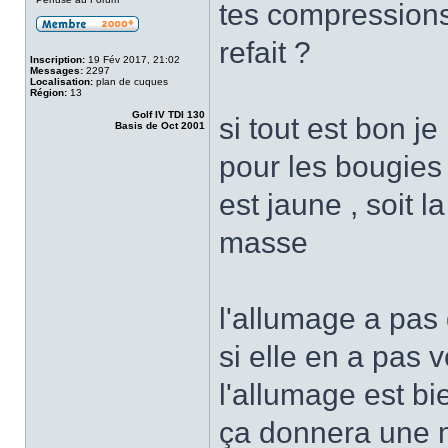
tes compressions
refait ?
Inscription:
19 Fév 2017, 21:02
Messages:
2297
Localisation:
plan de cuques
Région:
13
Golf IV TDI 130
si tout est bon 
Basis de Oct 2001
pour les bougies , 
est jaune , soit 
masse
l'allumage a pas
si elle en a pas 
l'allumage est bi
ça donnera une me