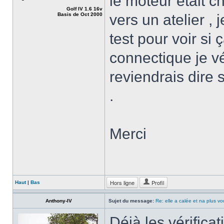
le moteur était c
Golf IV 1.6 16v
Basis de Oct 2000
vers un atelier , j
test pour voir si 
connectique je vé
reviendrais dire
.
Merci
Hors ligne
Profil
Haut
|
Bas
Anthony-IV
Sujet du message:
Re: elle a calée et na plus v
Déjà les vérificat