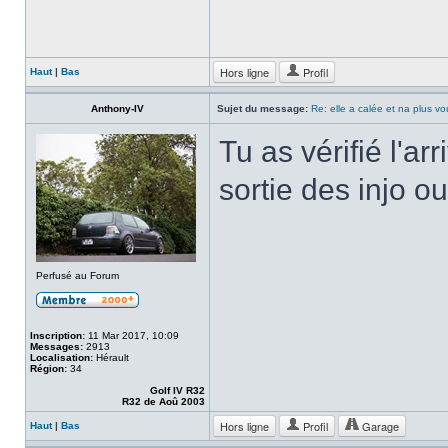
Hors ligne
Profil
Haut
|
Bas
Anthony-IV
Sujet du message:
Re: elle a calée et na plus v
Tu as vérifié l'a
sortie des injo o
Perfusé au Forum
Inscription:
11 Mar 2017, 10:09
Messages:
2913
Localisation:
Hérault
Région:
34
Golf IV R32
R32 de Aoû 2003
Hors ligne
Profil
Garage
Haut
|
Bas