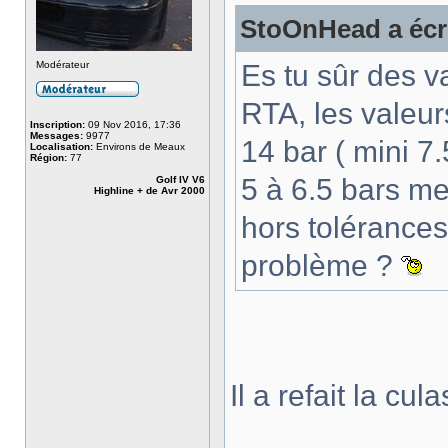
StoOnHead a écri
Modérateur
Es tu sûr des v
RTA, les valeur
Inscription:
09 Nov 2016, 17:36
Messages:
9977
14 bar ( mini 7.
Localisation:
Environs de Meaux
Région:
77
5 à 6.5 bars m
Golf IV V6
Highline + de Avr 2000
hors tolérances.
problème ?
Il a refait la cu