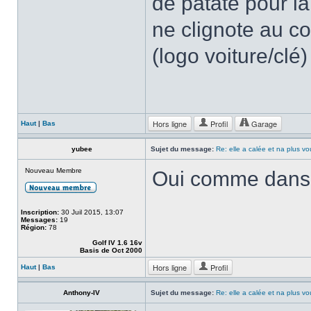
de patate pour l
ne clignote au c
(logo voiture/clé
Hors ligne
Profil
Garage
Haut
|
Bas
yubee
Sujet du message:
Re: elle a calée et na plus v
Nouveau Membre
Oui comme dans la
Inscription:
30 Juil 2015, 13:07
Messages:
19
Région:
78
Golf IV 1.6 16v
Basis de Oct 2000
Hors ligne
Profil
Haut
|
Bas
Anthony-IV
Sujet du message:
Re: elle a calée et na plus v