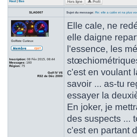
Hors ligne
Profil
Haut
|
Bas
SLAG007
Sujet du message:
Re: elle a calée et na plus v
Elle cale, ne re
elle daigne reparti
Golfiste Curieux
l'essence, les m
stœchiométriques 
Inscription:
08 Fév 2015, 08:44
Messages:
160
Région:
75
c'est en voulant l
Golf IV V6
R32 de Déc 2000
savoir ... as-tu 
essayer la deuxiè
En joker, je mett
des suspects ... 
c'est en partant d