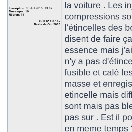
la voiture . Les i
Inscription:
30 Juil 2015, 13:07
Messages:
19
compressions son
Région:
78
Golf IV 1.6 16v
Basis de Oct 2000
l'étincelles des b
disent de faire ç
essence mais j'ai
n'y a pas d'étince
fusible et calé l
masse et enregis
etincelle mais dif
sont mais pas ble
pas sur . Est il 
en meme temps 