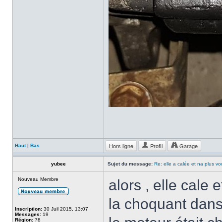
Hors ligne
Profil
Garage
Haut
|
Bas
yubee
Sujet du message:
Re: elle a calée et na plus v
Nouveau Membre
alors , elle cale 
la choquant dans
Inscription:
30 Juil 2015, 13:07
Messages:
19
Région:
78