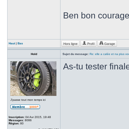
Ben bon courage
Hors ligne
Profil
Garage
Haut
|
Bas
Hold
Sujet du message:
Re: elle a calée et na plus v
As-tu tester fina
J'passe tout mon temps ici
Inscription:
04 Avr 2015, 19:48
Messages:
8086
Région:
80