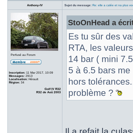
Anthony-IV
Sujet du message:
Re: elle a calée et na plus v
StoOnHead a écri
Es tu sûr des va
RTA, les valeurs
Perfusé au Forum
14 bar ( mini 7.5
5 à 6.5 bars me
Inscription:
11 Mar 2017, 10:09
Messages:
2913
hors tolérances.
Localisation:
Hérault
Région:
34
Golf IV R32
problème ?
R32 de Aoû 2003
Il a refait la cul