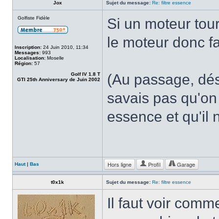
Jox
Sujet du message:
Re: filtre essence
Golfiste Fidèle
Si un moteur tour
le moteur donc fa
Inscription:
24 Juin 2010, 11:34
Messages:
993
Localisation:
Moselle
Région:
57
Golf IV 1.8 T
(Au passage, déso
GTI 25th Anniversary de Juin 2002
savais pas qu'on
essence et qu'il 
Hors ligne
Profil
Garage
Haut
|
Bas
t0x1k
Sujet du message:
Re: filtre essence
Il faut voir commen