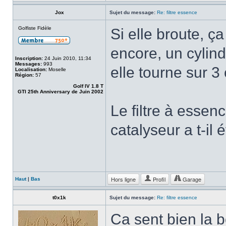
Jox
Sujet du message:
Re: filtre essence
Golfiste Fidèle
Si elle broute, 
encore, un cylind
Inscription:
24 Juin 2010, 11:34
Messages:
993
elle tourne sur 3 
Localisation:
Moselle
Région:
57
Golf IV 1.8 T
GTI 25th Anniversary de Juin 2002
Le filtre à esse
catalyseur a t-il
Hors ligne
Profil
Garage
Haut
|
Bas
t0x1k
Sujet du message:
Re: filtre essence
Ca sent bien la 