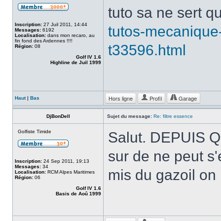
tuto sa ne sert 
Inscription:
27 Juil 2011, 14:44
tutos-mecanique-
Messages:
6192
Localisation:
dans mon recaro, au
fin fond des Ardennes !!!!
t33596.html
Région:
08
Golf IV 1.6
Highline de Juil 1999
Hors ligne
Profil
Garage
Haut
|
Bas
DjBonDell
Sujet du message:
Re: filtre essence
Golfiste Timide
Salut. DEPUIS Q
sur de ne peut s'
Inscription:
24 Sep 2011, 19:13
Messages:
34
mis du gazoil on
Localisation:
RCM Alpes Maritimes
Région:
06
Golf IV 1.6
Basis de Aoû 1999