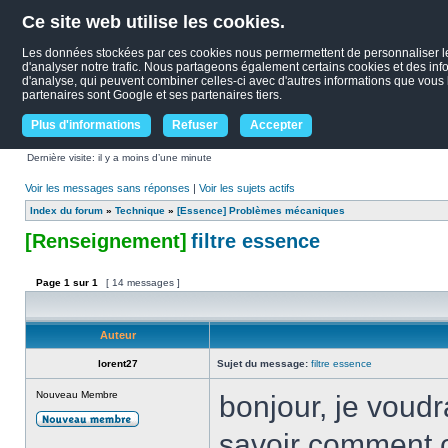
Ce site web utilise les cookies.
Les données stockées par ces cookies nous permermettent de personnaliser le c
d'analyser notre trafic. Nous partageons également certains cookies et des infor
d'analyse, qui peuvent combiner celles-ci avec d'autres informations que vous le
partenaires sont Google et ses partenaires tiers.
Plus d'informations
Refuser
Accepter
Dernière visite: il y a moins d’une minute
Voir les messages sans réponses
|
Voir les sujets actifs
Index du forum
»
Technique
»
[Essence] Problèmes mécaniques
[Renseignement]
filtre essence
Page
1
sur
1
[ 14 messages ]
Auteur
lorent27
Sujet du message:
filtre essence
Nouveau Membre
bonjour, je voud
savoir comment ch