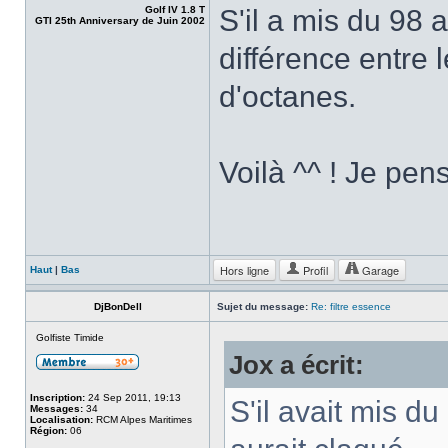
Golf IV 1.8 T
S'il a mis du 98 
GTI 25th Anniversary de Juin 2002
différence entre 
d'octanes.
Voilà ^^ ! Je pe
Hors ligne
Profil
Garage
Haut
|
Bas
DjBonDell
Sujet du message:
Re: filtre essence
Golfiste Timide
Jox a écrit:
Inscription:
24 Sep 2011, 19:13
S'il avait mis du
Messages:
34
Localisation:
RCM Alpes Maritimes
Région:
06