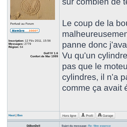
sur combien de 
Le coup de la bou
Perfusé au Forum
malheureusement
Inscription:
12 Fév 2011, 15:56
panne donc j'avai
Messages:
2779
Région:
64
Vu qu'un cylindre
Golf IV 1.6
Confort de Mar 1999
pas que le moteur
cylindres, il n'a
comme ça avait é
Hors ligne
Profil
Garage
Haut
|
Bas
DjBonDell
Sujet du message:
Re: filtre essence