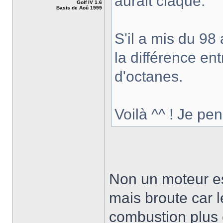
aurait claqué.
Golf IV 1.6
Basis de Aoû 1999
S'il a mis du 98
la différence en
d'octanes.
Voilà ^^ ! Je p
Non un moteur e
mais broute car 
combustion plus é