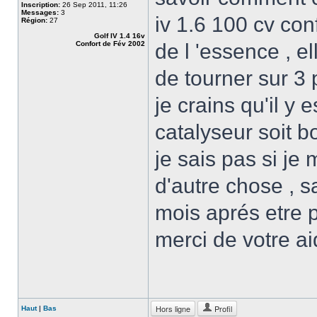
Inscription:
26 Sep 2011, 11:26
Messages:
3
iv 1.6 100 cv conf
Région:
27
Golf IV 1.4 16v
Confort de Fév 2002
de l 'essence , e
de tourner sur 3 p
je crains qu'il y 
catalyseur soit 
je sais pas si je
d'autre chose , s
mois aprés etre 
merci de votre a
Hors ligne
Profil
Haut
|
Bas