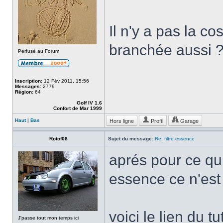
Il n'y a pas la c
branchée aussi 
Perfusé au Forum
Inscription:
12 Fév 2011, 15:56
Messages:
2779
Région:
64
Golf IV 1.6
Confort de Mar 1999
Hors ligne
Profil
Garage
Haut
|
Bas
Rotof08
Sujet du message:
Re: filtre essence
aprés pour ce qu
essence ce n'est
voici le lien du t
J'passe tout mon temps ici