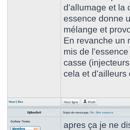
d'allumage et la
essence donne u
mélange et prov
En revanche un m
mis de l'essence
casse (injecteur
cela et d'ailleur
Hors ligne
Profil
Haut
|
Bas
DjBonDell
Sujet du message:
Re: filtre essence
Golfiste Timide
apres ça je ne di