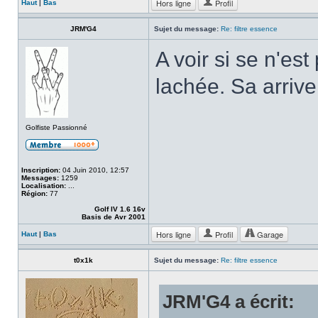
Hors ligne
Profil
Haut
|
Bas
JRM'G4
Sujet du message:
Re: filtre essence
A voir si se n'es
lachée. Sa arriv
Golfiste Passionné
Inscription:
04 Juin 2010, 12:57
Messages:
1259
Localisation:
...
Région:
77
Golf IV 1.6 16v
Basis de Avr 2001
Hors ligne
Profil
Garage
Haut
|
Bas
t0x1k
Sujet du message:
Re: filtre essence
JRM'G4 a écrit: