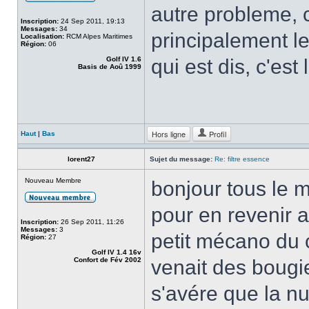
autre probleme, c
Inscription:
24 Sep 2011, 19:13
Messages:
34
principalement l
Localisation:
RCM Alpes Maritimes
Région:
06
Golf IV 1.6
qui est dis, c'est
Basis de Aoû 1999
Hors ligne
Profil
Haut
|
Bas
lorent27
Sujet du message:
Re: filtre essence
Nouveau Membre
bonjour tous le 
pour en revenir a
Inscription:
26 Sep 2011, 11:26
Messages:
3
petit mécano du c
Région:
27
Golf IV 1.4 16v
Confort de Fév 2002
venait des bougies
s'avére que la nu