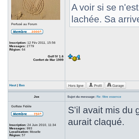
A voir si se n'e
lachée. Sa arriv
Perfusé au Forum
Inscription:
12 Fév 2011, 15:56
Messages:
2779
Région:
64
Golf IV 1.6
Confort de Mar 1999
Hors ligne
Profil
Garage
Haut
|
Bas
Jox
Sujet du message:
Re: filtre essence
Golfiste Fidèle
S'il avait mis du
aurait claqué.
Inscription:
24 Juin 2010, 11:34
Messages:
993
Localisation:
Moselle
Région:
57