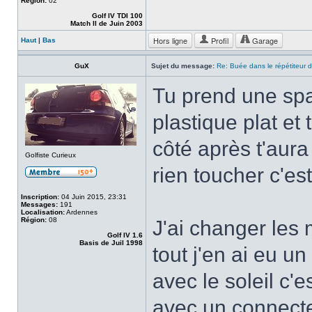
Région:
02
Golf IV TDI 100
Match II de Juin 2003
Hors ligne
Profil
Garage
Haut
|
Bas
GuX
Sujet du message:
Re: Buée dans le répétiteur d'
Tu prend une spat
plastique plat et
côté après t'aura
Golfiste Curieux
rien toucher c'es
Inscription:
04 Juin 2015, 23:31
Messages:
191
Localisation:
Ardennes
Région:
08
J'ai changer le
Golf IV 1.6
Basis de Juil 1998
tout j'en ai eu u
avec le soleil c'
avec un connecte