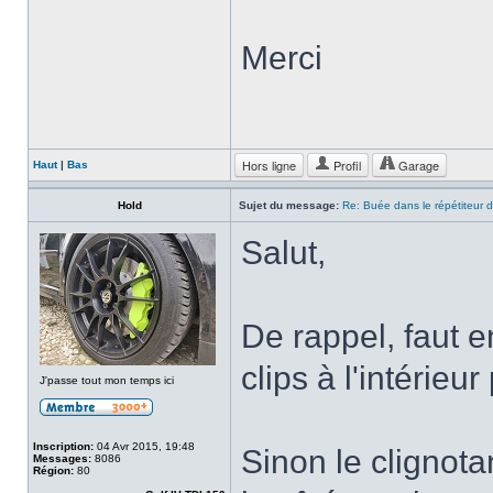
Merci
Hors ligne
Profil
Garage
Haut
|
Bas
Hold
Sujet du message:
Re: Buée dans le répétiteur d'
Salut,
De rappel, faut 
clips à l'intérieu
J'passe tout mon temps ici
Inscription:
04 Avr 2015, 19:48
Sinon le clignota
Messages:
8086
Région:
80