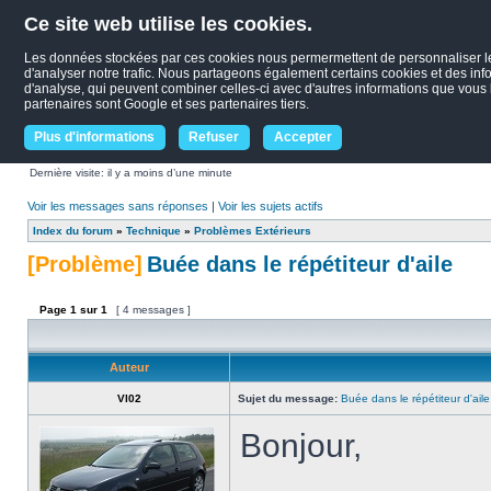
Ce site web utilise les cookies.
Les données stockées par ces cookies nous permermettent de personnaliser le c
d'analyser notre trafic. Nous partageons également certains cookies et des infor
d'analyse, qui peuvent combiner celles-ci avec d'autres informations que vous le
partenaires sont Google et ses partenaires tiers.
Plus d'informations
Refuser
Accepter
Dernière visite: il y a moins d’une minute
Voir les messages sans réponses
|
Voir les sujets actifs
Index du forum
»
Technique
»
Problèmes Extérieurs
[Problème]
Buée dans le répétiteur d'aile
Page
1
sur
1
[ 4 messages ]
Auteur
Vl02
Sujet du message:
Buée dans le répétiteur d'aile
Bonjour,