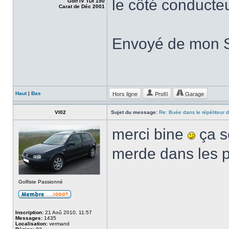
le côté conducteur
Golf IV TDI 150
Carat de Déc 2001
Envoyé de mon
Hors ligne
Profil
Garage
Haut
|
Bas
Vl02
Sujet du message:
Re: Buée dans le répétiteur d'
merci bine
ça se
merde dans les 
Golfiste Passionné
Inscription:
21 Aoû 2010, 11:57
Messages:
1435
Localisation:
vermand