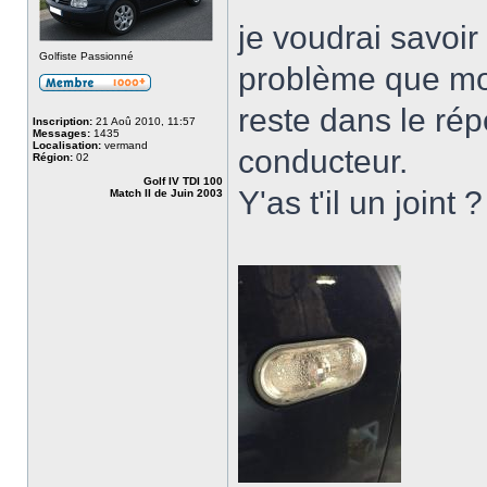
je voudrai savoi
Golfiste Passionné
problème que moi 
reste dans le répé
Inscription:
21 Aoû 2010, 11:57
Messages:
1435
Localisation:
vermand
conducteur.
Région:
02
Golf IV TDI 100
Y'as t'il un join
Match II de Juin 2003