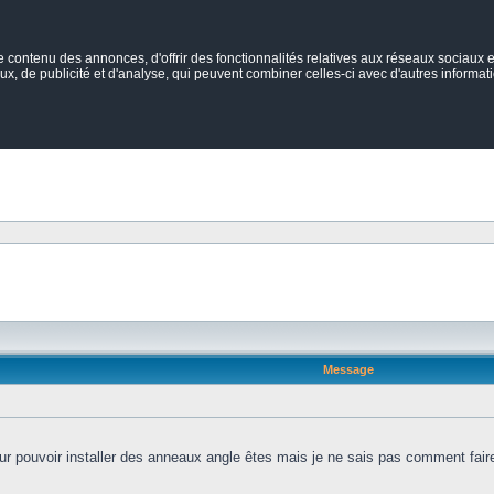
ontenu des annonces, d'offrir des fonctionnalités relatives aux réseaux sociaux et
ux, de publicité et d'analyse, qui peuvent combiner celles-ci avec d'autres informatio
Message
pour pouvoir installer des anneaux angle êtes mais je ne sais pas comment fa