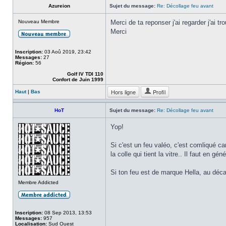
Azureion
Sujet du message:
Re: Décollage feu avant
Nouveau Membre
Merci de ta reponser j'ai regarder j'ai 
Merci
Inscription:
03 Aoû 2019, 23:42
Messages:
27
Région:
56
Golf IV TDI 110
Confort de Juin 1999
Hors ligne
Profil
Haut
|
Bas
HoT
Sujet du message:
Re: Décollage feu avant
Yop!
Si c'est un feu valéo, c'est comliqué car
la colle qui tient la vitre.. Il faut en g
Si ton feu est de marque Hella, au déc
Membre Addicted
Inscription:
08 Sep 2013, 13:53
Messages:
957
Localisation:
Sud Ouest