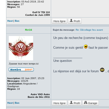
Inscription:
03 Aoû 2019, 23:42
Messages:
27
Région:
56
Golf IV TDI 110
Confort de Juin 1999
Hors ligne
Profil
Haut
|
Bas
Riri16
Sujet du message:
Re: Décollage feu avant
Un peu de recherche (comme toujours) to
Comme je suis gentil
faut le passer 
_________________
Une question
J'passe tout mon temps ici
La réponse est déjà sur le forum
, d
Inscription:
02 Juin 2007, 15:23
Messages:
10125
Localisation:
Angouleme /
Gradignan
Région:
16
Autre VAG Autre
Basis de Déc 2011
Hors ligne
Profil
Garage
Haut
|
Bas