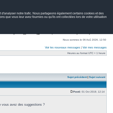
 d'analyser notre trafic. Nous partageons également certains cookies et des
ns que vous leur avez fournies ou qu'ils ont collectées lors de votre utilisation
Nav
Portail
Forum
Petites annonces
Wiki
Rechercher
Nous sommes le 06 Aoû 2026, 12:50
Voir les nouveaux messages
|
Voir mes messages
Heures au format UTC + 1 heure
Sujet précédent
|
Sujet suivant
Posté:
01 Oct 2019, 12:14
ire vous avez des suggestions ?