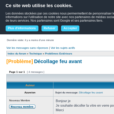
Ce site web utilise les cookies.
Les données stockées par ces cookies nous permermettent de personnaliser le c
informations sur l'utilisation de notre site avec nos partenaires de médias socia
de leurs services. Nos partenaires sont Google et ses partenaires tiers.
Plus d'informations
Refuser
Accepter
Dernière visite: il y a moins d’une minute
Voir les messages sans réponses
|
Voir les sujets actifs
Index du forum
»
Technique
»
Problèmes Extérieurs
[Problème]
Décollage feu avant
Page
1
sur
1
[ 4 messages ]
Auteur
Azureion
Sujet du message:
Décollage feu avant
Nouveau Membre
Bonjour je
Je souhaite décoller la vitre en verre 
Merci