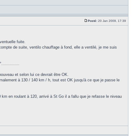
Posté:
20 Jan 2009, 17:39
entuelle fuite.
 compte de suite, ventilo chauffage à fond, elle a ventilé, je me suis
............
nouveau et selon lui ce devrait être OK.
malement à 130 / 140 km / h, tout est OK jusqu'à ce que je passe le
0 km en roulant à 120, arrivé à St Go il a fallu que je refasse le niveau