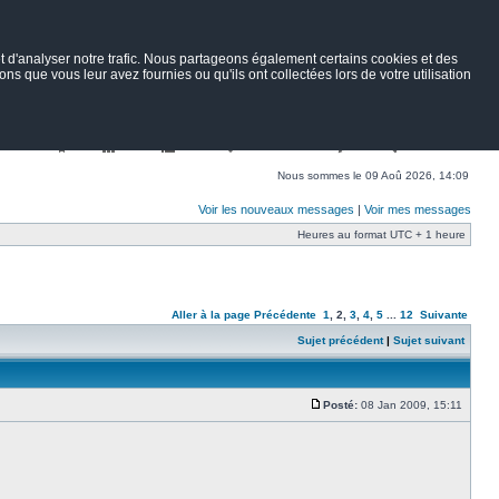
 d'analyser notre trafic. Nous partageons également certains cookies et des
ns que vous leur avez fournies ou qu'ils ont collectées lors de votre utilisation
Nav
Portail
Forum
Petites annonces
Wiki
Rechercher
Nous sommes le 09 Aoû 2026, 14:09
Voir les nouveaux messages
|
Voir mes messages
Heures au format UTC + 1 heure
Aller à la page
Précédente
1
,
2
,
3
,
4
,
5
...
12
Suivante
Sujet précédent
|
Sujet suivant
Posté:
08 Jan 2009, 15:11