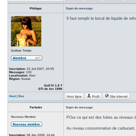
Philippz
Sujet du message:
Il faut remplir le bocal de liquide de re
Golfiste Timide
Inscription:
22 Juil 2007, 20:55
Messages:
133
Localisation:
Sion
Région:
Suisse
Golf IV 1.8 T
GTI de Avr 1998
Hors ligne
Profil
Site Internet
Haut
|
Bas
Farfadet
Sujet du message:
Nouveau Membre
POur ce qui est des fuites au niveaux des
Au niveau consommation de carburant, c'
Inscription:
08 Jan 2009, 14:44