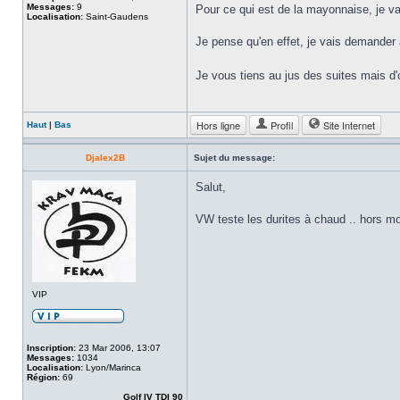
Messages:
9
Pour ce qui est de la mayonnaise, je va
Localisation:
Saint-Gaudens
Je pense qu'en effet, je vais demander
Je vous tiens au jus des suites mais d'
Hors ligne
Profil
Site Internet
Haut
|
Bas
Djalex2B
Sujet du message:
Salut,
VW teste les durites à chaud .. hors mo
VIP
Inscription:
23 Mar 2006, 13:07
Messages:
1034
Localisation:
Lyon/Marinca
Région:
69
Golf IV TDI 90