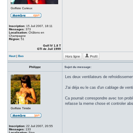
Golfiste Curieux
Inscription:
15 Juil 2007, 18:11
Messages:
373
Localisation:
Châlons en
Champagne
Région:
51
Golf IV 1.8 T
GTI de Juil 1999
Hors ligne
Profil
Haut
|
Bas
Philippz
Sujet du message:
Les deux ventilateurs de refroidissemen
J'ai déja eu le cas d'un cablage de vent
Ca pourrait correspondre avec ton problè
refasse la meme chose et controler abs
Golfiste Timide
Inscription:
22 Juil 2007, 20:55
Messages:
133
Localisation:
Sion