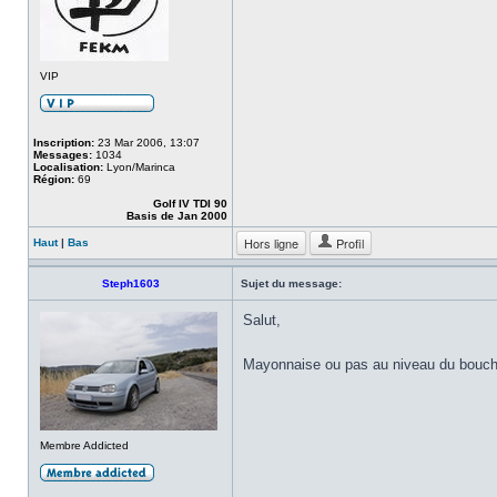
VIP
Inscription:
23 Mar 2006, 13:07
Messages:
1034
Localisation:
Lyon/Marinca
Région:
69
Golf IV TDI 90
Basis de Jan 2000
Hors ligne
Profil
Haut
|
Bas
Steph1603
Sujet du message:
Salut,
Mayonnaise ou pas au niveau du bouch
Membre Addicted