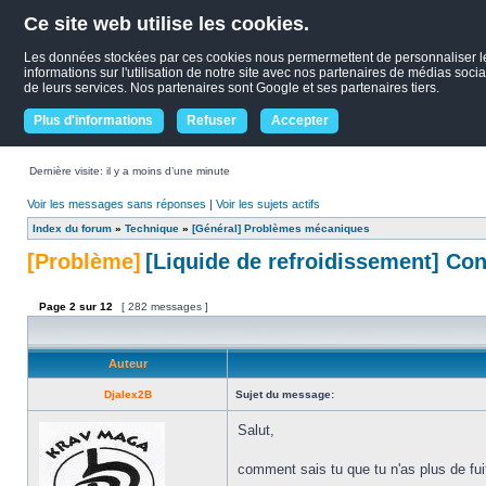
Ce site web utilise les cookies.
Les données stockées par ces cookies nous permermettent de personnaliser le c
informations sur l'utilisation de notre site avec nos partenaires de médias socia
de leurs services. Nos partenaires sont Google et ses partenaires tiers.
Plus d'informations
Refuser
Accepter
Dernière visite: il y a moins d’une minute
Voir les messages sans réponses
|
Voir les sujets actifs
Index du forum
»
Technique
»
[Général] Problèmes mécaniques
[Problème]
[Liquide de refroidissement] C
Page
2
sur
12
[ 282 messages ]
Auteur
Djalex2B
Sujet du message:
Salut,
comment sais tu que tu n'as plus de fui