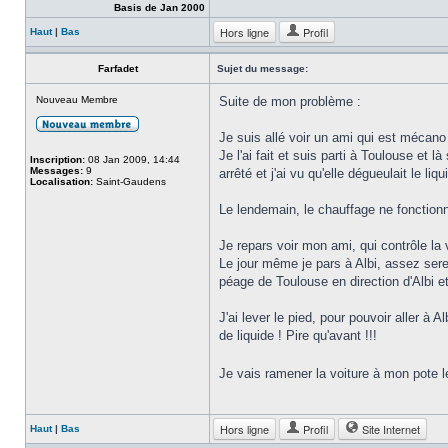
Basis de Jan 2000
Hors ligne
Profil
Haut
|
Bas
Farfadet
Sujet du message:
Nouveau Membre
Suite de mon problème :
Je suis allé voir un ami qui est mécano 
Je l'ai fait et suis parti à Toulouse et 
Inscription:
08 Jan 2009, 14:44
Messages:
9
arrêté et j'ai vu qu'elle dégueulait le l
Localisation:
Saint-Gaudens
Le lendemain, le chauffage ne fonctionnai
Je repars voir mon ami, qui contrôle la
Le jour même je pars à Albi, assez ser
péage de Toulouse en direction d'Albi et l
J'ai lever le pied, pour pouvoir aller à 
de liquide ! Pire qu'avant !!!
Je vais ramener la voiture à mon pote 
Hors ligne
Profil
Site Internet
Haut
|
Bas