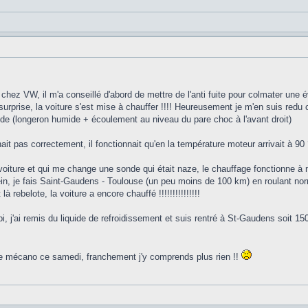
chez VW, il m'a conseillé d'abord de mettre de l'anti fuite pour colmater une év
là surprise, la voiture s'est mise à chauffer !!!! Heureusement je m'en suis redu
iquide (longeron humide + écoulement au niveau du pare choc à l'avant droit)
t pas correctement, il fonctionnait qu'en la température moteur arrivait à 90 °...
 voiture et qui me change une sonde qui était naze, le chauffage fonctionne à 
ein, je fais Saint-Gaudens - Toulouse (un peu moins de 100 km) en roulant nor
à rebelote, la voiture a encore chauffé !!!!!!!!!!!!!!!
Albi, j'ai remis du liquide de refroidissement et suis rentré à St-Gaudens soit 15
le mécano ce samedi, franchement j'y comprends plus rien !!