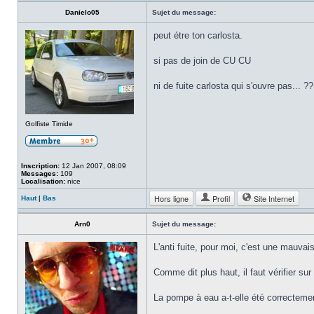
Danielo05
Sujet du message:
peut étre ton carlosta.
si pas de join de CU CU
ni de fuite carlosta qui s'ouvre pas... ??
Golfiste Timide
Inscription:
12 Jan 2007, 08:09
Messages:
109
Localisation:
nice
Hors ligne
Profil
Site Internet
Haut
|
Bas
Arn0
Sujet du message:
L'anti fuite, pour moi, c'est une mauvai
Comme dit plus haut, il faut vérifier sur
La pompe à eau a-t-elle été correctement