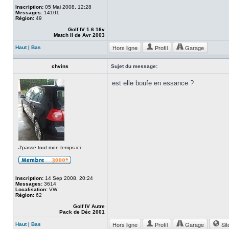
Inscription:
05 Mai 2008, 12:28
Messages:
14101
Région:
49
Golf IV 1.6 16v
Match II de Avr 2003
Hors ligne
Profil
Garage
Haut
|
Bas
chvins
Sujet du message:
est elle boufe en essance ?
J'passe tout mon temps ici
Inscription:
14 Sep 2008, 20:24
Messages:
3614
Localisation:
VW
Région:
62
Golf IV Autre
Pack de Déc 2001
Hors ligne
Profil
Garage
Sit
Haut
|
Bas