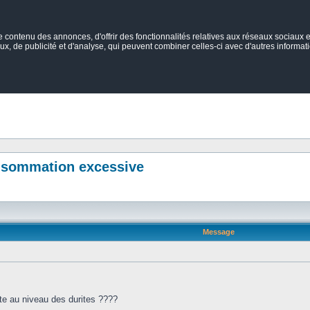
ontenu des annonces, d'offrir des fonctionnalités relatives aux réseaux sociaux et
ux, de publicité et d'analyse, qui peuvent combiner celles-ci avec d'autres informatio
onsommation excessive
Message
te au niveau des durites ????