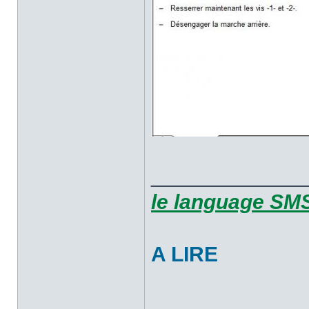
_____________
le language SMS
A LIRE