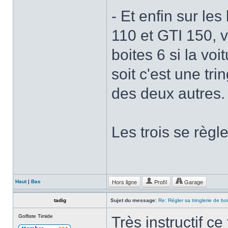
- Et enfin sur le
110 et GTI 150, v5
boites 6 si la vo
soit c'est une trin
des deux autres.
Les trois se règl
Hors ligne
Profil
Garage
Haut
|
Bas
tadig
Sujet du message:
Re: Régler sa tringlerie de bo
Golfiste Timide
Très instructif c