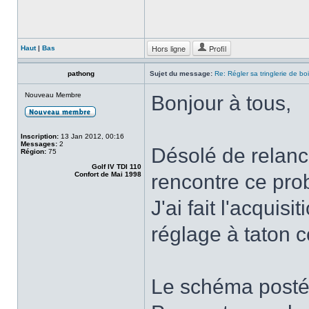
Hors ligne
Profil
Haut
|
Bas
pathong
Sujet du message:
Re: Régler sa tringlerie de bo
Nouveau Membre
Bonjour à tous,
Inscription:
13 Jan 2012, 00:16
Messages:
2
Désolé de relance
Région:
75
Golf IV TDI 110
Confort de Mai 1998
rencontre ce prob
J'ai fait l'acquis
réglage à taton 
Le schéma posté p