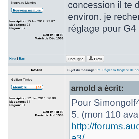
concession il te
Nouveau Membre
environ. je reche
Inscription:
15 Avr 2012, 22:07
Messages:
23
réglage pour G4
Région:
37
Golf IV TDI 90
Match de Déc 1999
Hors ligne
Profil
Haut
|
Bas
toto453
Sujet du message:
Re: Régler sa tringlerie de bo
Golfiste Timide
arnold a écrit:
Inscription:
12 Jan 2014, 20:08
Pour Simongolf4 
Messages:
84
Région:
31
5. (mon 110 ava
Golf IV TDI 90
Basis de Aoû 1998
http://forums.au
a3/