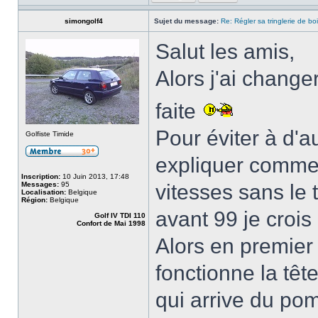
simongolf4
Sujet du message:
Re: Régler sa tringlerie de bo
Salut les amis,
Alors j'ai change
faite
Pour éviter à d'a
Golfiste Timide
expliquer commen
Inscription:
10 Juin 2013, 17:48
Messages:
95
vitesses sans le
Localisation:
Belgique
Région:
Belgique
avant 99 je crois 
Golf IV TDI 110
Confort de Mai 1998
Alors en premier
fonctionne la tête
qui arrive du po