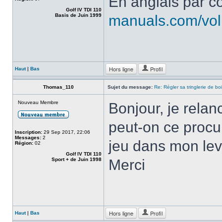
En anglais par c
Golf IV TDI 110
Basis de Juin 1999
manuals.com/volk
Hors ligne
Profil
Haut
|
Bas
Thomas_110
Sujet du message:
Re: Régler sa tringlerie de bo
Nouveau Membre
Bonjour, je relan
peut-on ce procur
Inscription:
29 Sep 2017, 22:06
Messages:
2
jeu dans mon levi
Région:
02
Golf IV TDI 110
Sport + de Juin 1998
Merci
Hors ligne
Profil
Haut
|
Bas