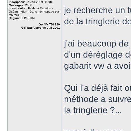
Inscription:
25 Jan 2009, 19:04
Messages:
2808
je recherche un t
Localisation:
Ile de la Reunion -
Océan Indien - Dans mon garage sur
ma mk4
Région:
DOM-TOM
de la tringlerie d
Golf IV TDI 130
GTI Exclusive de Juil 2001
j'ai beaucoup de 
d'un déréglage de
gabarit vw a avoi
Qui l'a déjà fait 
méthode a suivre
la tringlerie ?...