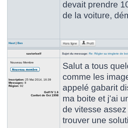
devait prendre 1
de la voiture, dém
Hors ligne
Profil
Haut
|
Bas
saviorlself
Sujet du message:
Re: Régler sa tringlerie de bo
Nouveau Membre
Salut a tous quelq
comme les image 
Inscription:
25 Mai 2014, 16:39
Messages:
8
appelé gabarit d
Région:
92
Golf IV 1.6
Confort de Oct 1998
ma boite et j'ai
de vitesse assez 
trouver une solut