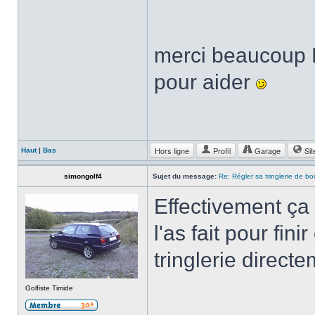
merci beaucoup D
pour aider
Hors ligne
Profil
Garage
Sit
Haut
|
Bas
simongolf4
Sujet du message:
Re: Régler sa tringlerie de bo
Effectivement ça n
l'as fait pour fin
tringlerie directe
Golfiste Timide