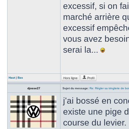
excessif, si on fa
marché arrière q
excessif empêche 
vous avez besoin
serai la...
Hors ligne
Profil
Haut
|
Bas
djosse27
Sujet du message:
Re: Régler sa tringlerie de bo
j'ai bossé en con
existe une pige 
course du levier.