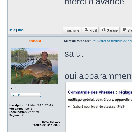
merci d'avance...
Hors ligne
Profil
Garage
Sit
Haut
|
Bas
degobiol
Sujet du message:
Re: Régler sa tringlerie de bo
salut
oui apparamment, 
VIP
Inscription:
12 Mar 2010, 20:49
Messages:
5641
Localisation:
chez moi.....
Région:
60
Bora TDI 100
Pacific de Déc 2003