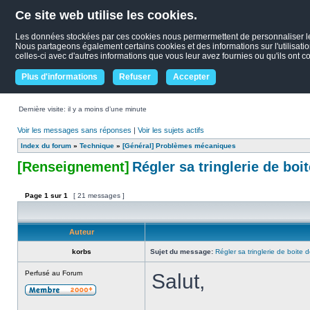
Ce site web utilise les cookies.
Les données stockées par ces cookies nous permermettent de personnaliser le co
Nous partageons également certains cookies et des informations sur l'utilisati
celles-ci avec d'autres informations que vous leur avez fournies ou qu'ils ont co
Plus d'informations
Refuser
Accepter
Dernière visite: il y a moins d’une minute
Voir les messages sans réponses
|
Voir les sujets actifs
Index du forum
»
Technique
»
[Général] Problèmes mécaniques
[Renseignement]
Régler sa tringlerie de boi
Page
1
sur
1
[ 21 messages ]
Auteur
korbs
Sujet du message:
Régler sa tringlerie de boite 
Perfusé au Forum
Salut,