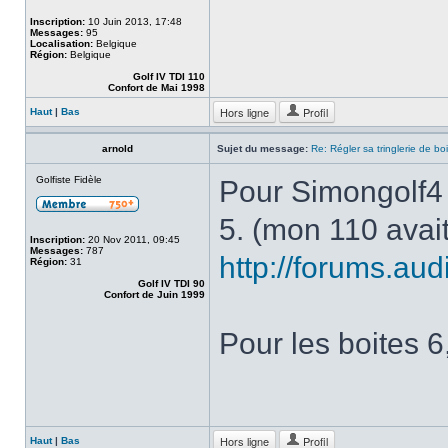
Inscription:
10 Juin 2013, 17:48
Messages:
95
Localisation:
Belgique
Région:
Belgique
Golf IV TDI 110
Confort de Mai 1998
Hors ligne
Profil
Haut
|
Bas
arnold
Sujet du message:
Re: Régler sa tringlerie de bo
Golfiste Fidèle
Pour Simongolf4 i
5. (mon 110 avai
Inscription:
20 Nov 2011, 09:45
Messages:
787
http://forums.aud
Région:
31
Golf IV TDI 90
Confort de Juin 1999
Pour les boites 6,
Hors ligne
Profil
Haut
|
Bas