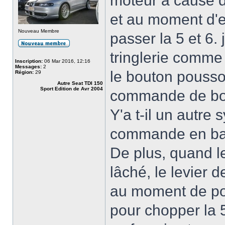
moteur a cause d'
et au moment d'e
Nouveau Membre
passer la 5 et 6.
tringlerie comme 
Inscription:
06 Mar 2016, 12:16
Messages:
2
le bouton pousso
Région:
29
Autre Seat TDI 150
Sport Edition de Avr 2004
commande de boi
Y'a t-il un autre 
commande en ba
De plus, quand 
lâché, le levier d
au moment de pou
pour chopper la 5