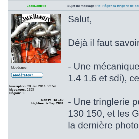
JackDaniel's
Sujet du message:
Re: Régler sa tringlerie de bo
Salut,
Déjà il faut savoir
- Une mécanique 
Modérateur
1.4 1.6 et sdi), 
Inscription:
29 Jan 2014, 22:54
Messages:
6255
Région:
80
- Une tringlerie 
Golf IV TDI 150
Highline de Sep 2001
130 150, et les G
la dernière photo