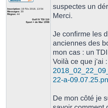
suspectes un dére
Inscription:
19 Fév 2018, 13:54
Messages:
30
Merci.
Région:
44
Golf IV TDI 110
Sport + de Mar 1998
Je confirme les di
anciennes des bo
mon cas : un TDI
Voilà ce que j'ai :
2018_02_22_09_
22-a-09.07.25.p
De mon côté je s
savoir comment d