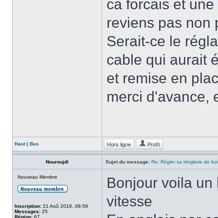
ca forcais et une 
reviens pas non 
Serait-ce le régl
cable qui aurait 
et remise en pla
merci d'avance, 
Hors ligne
Profil
Haut
|
Bas
Nouroujdi
Sujet du message:
Re: Régler sa tringlerie de bo
Nouveau Membre
Bonjour voila un 
vitesse
Inscription:
21 Aoû 2016, 08:59
Messages:
25
Région:
67