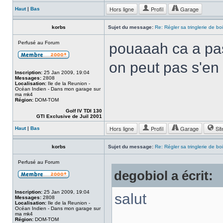
Hors ligne
Profil
Garage
Haut
|
Bas
korbs
Sujet du message:
Re: Régler sa tringlerie de bo
Perfusé au Forum
pouaaah ca a pas 
on peut pas s'en 
Inscription:
25 Jan 2009, 19:04
Messages:
2808
Localisation:
Ile de la Reunion -
Océan Indien - Dans mon garage sur
ma mk4
Région:
DOM-TOM
Golf IV TDI 130
GTI Exclusive de Juil 2001
Hors ligne
Profil
Garage
Sit
Haut
|
Bas
korbs
Sujet du message:
Re: Régler sa tringlerie de bo
Perfusé au Forum
degobiol a écrit:
Inscription:
25 Jan 2009, 19:04
salut
Messages:
2808
Localisation:
Ile de la Reunion -
Océan Indien - Dans mon garage sur
ma mk4
Région:
DOM-TOM