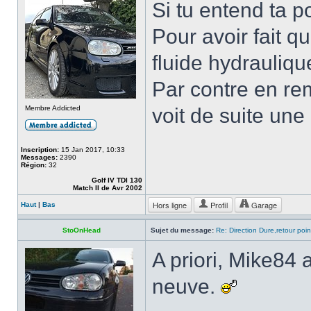
Si tu entend ta p
Pour avoir fait q
fluide hydrauliqu
Par contre en re
Membre Addicted
voit de suite une
Inscription:
15 Jan 2017, 10:33
Messages:
2390
Région:
32
Golf IV TDI 130
Match II de Avr 2002
Hors ligne
Profil
Garage
Haut
|
Bas
StoOnHead
Sujet du message:
Re: Direction Dure,retour point
A priori, Mike84
neuve.