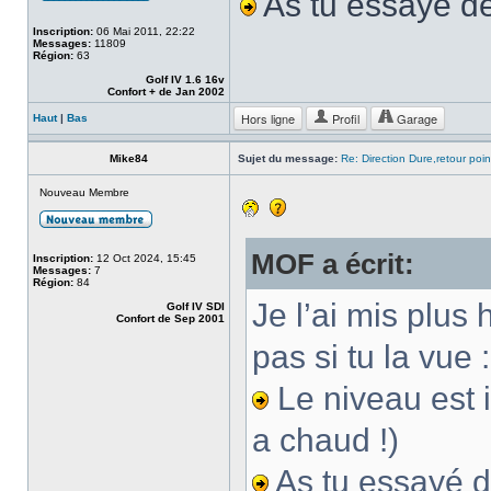
As tu essayé de
Inscription:
06 Mai 2011, 22:22
Messages:
11809
Région:
63
Golf IV 1.6 16v
Confort + de Jan 2002
Hors ligne
Profil
Garage
Haut
|
Bas
Mike84
Sujet du message:
Re: Direction Dure,retour point
Nouveau Membre
MOF a écrit:
Inscription:
12 Oct 2024, 15:45
Messages:
7
Région:
84
Je l’ai mis plus 
Golf IV SDI
Confort de Sep 2001
pas si tu la vue :
Le niveau est il
a chaud !)
As tu essayé d