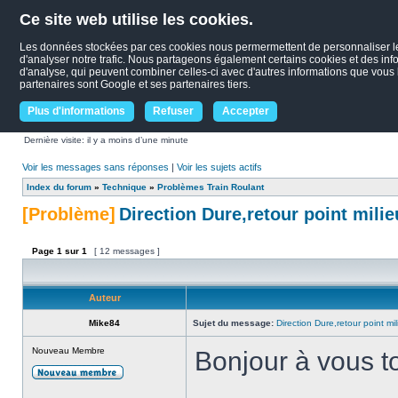
Ce site web utilise les cookies.
Les données stockées par ces cookies nous permermettent de personnaliser le c
d'analyser notre trafic. Nous partageons également certains cookies et des infor
d'analyse, qui peuvent combiner celles-ci avec d'autres informations que vous le
partenaires sont Google et ses partenaires tiers.
Plus d'informations
Refuser
Accepter
Dernière visite: il y a moins d’une minute
Voir les messages sans réponses
|
Voir les sujets actifs
Index du forum
»
Technique
»
Problèmes Train Roulant
[Problème]
Direction Dure,retour point milie
Page
1
sur
1
[ 12 messages ]
Auteur
Mike84
Sujet du message:
Direction Dure,retour point mil
Nouveau Membre
Bonjour à vous t