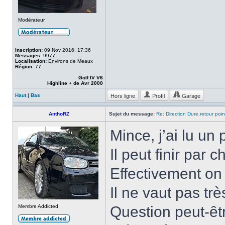
Modérateur
Inscription:
09 Nov 2016, 17:36
Messages:
9977
Localisation:
Environs de Meaux
Région:
77
Golf IV V6
Highline + de Avr 2000
Hors ligne
Profil
Garage
Haut
|
Bas
AnthoRZ
Sujet du message:
Re: Direction Dure,retour point
Mince, j’ai lu un 
Il peut finir par 
Effectivement on 
Il ne vaut pas tr
Membre Addicted
Question peut-êt