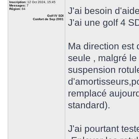
Inscription:
12 Oct 2024, 15:45
Messages:
7
J'ai besoin d'aide
Région:
84
Golf IV SDI
Confort de Sep 2001
J'ai une golf 4 S
Ma direction est 
seule , malgré l
suspension rotul
d'amortisseurs,
remplacé aujourd
standard).
J'ai pourtant test