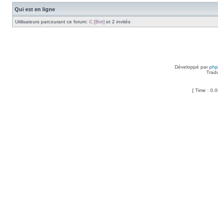
Qui est en ligne
Utilisateurs parcourant ce forum:
C [Bot]
et 2 invités
Développé par
ph
Trad
[ Time : 0.0