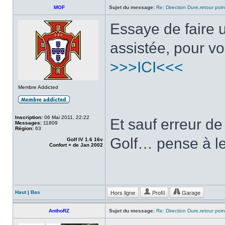
MOF
Sujet du message:
Re: Direction Dure,retour point
Essaye de faire u
assistée, pour vo
>>>ICI<<<
Membre Addicted
Inscription:
06 Mai 2011, 22:22
Et sauf erreur de
Messages:
11809
Région:
63
Golf… pense à le
Golf IV 1.6 16v
Confort + de Jan 2002
Hors ligne
Profil
Garage
Haut
|
Bas
AnthoRZ
Sujet du message:
Re: Direction Dure,retour point