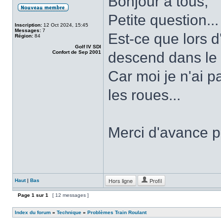
Bonjour à tous,
Petite question...
Inscription:
12 Oct 2024, 15:45
Messages:
7
Est-ce que lors d
Région:
84
Golf IV SDI
Confort de Sep 2001
descend dans le 
Car moi je n'ai p
les roues...
Merci d'avance 
Hors ligne
Profil
Haut
|
Bas
Page
1
sur
1
[ 12 messages ]
Index du forum
»
Technique
»
Problèmes Train Roulant