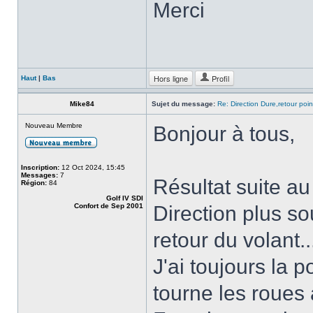
Merci
Hors ligne
Profil
Haut
|
Bas
Mike84
Sujet du message:
Re: Direction Dure,retour point
Nouveau Membre
Bonjour à tous,
Inscription:
12 Oct 2024, 15:45
Messages:
7
Résultat suite a
Région:
84
Golf IV SDI
Confort de Sep 2001
Direction plus s
retour du volant..
J'ai toujours la p
tourne les roues à