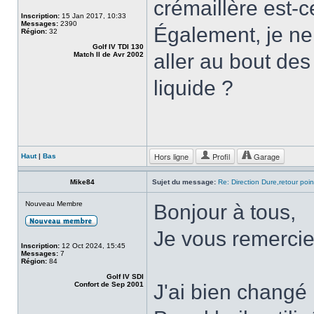
crémaillère est-ce
Inscription:
15 Jan 2017, 10:33
Messages:
2390
Également, je ne
Région:
32
Golf IV TDI 130
aller au bout des
Match II de Avr 2002
liquide ?
Hors ligne
Profil
Garage
Haut
|
Bas
Mike84
Sujet du message:
Re: Direction Dure,retour point
Nouveau Membre
Bonjour à tous,
Je vous remercie
Inscription:
12 Oct 2024, 15:45
Messages:
7
Région:
84
Golf IV SDI
Confort de Sep 2001
J'ai bien changé