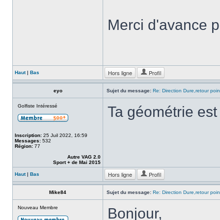
Merci d'avance po
Hors ligne
Profil
Haut
|
Bas
eyo
Sujet du message:
Re: Direction Dure,retour point
Golfiste Intéressé
Ta géométrie est
Inscription:
25 Juil 2022, 16:59
Messages:
532
Région:
77
Autre VAG 2.0
Sport + de Mai 2015
Hors ligne
Profil
Haut
|
Bas
Mike84
Sujet du message:
Re: Direction Dure,retour point
Nouveau Membre
Bonjour,