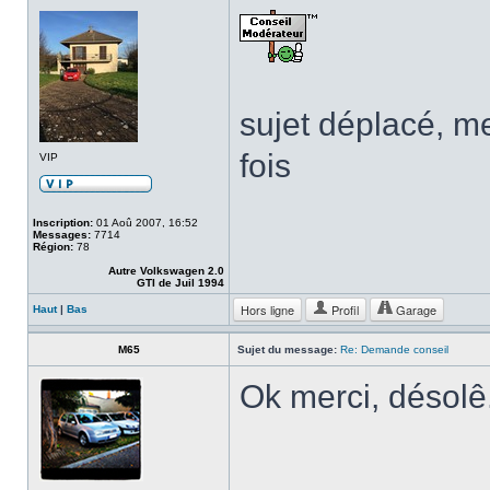
sujet déplacé, me
fois
VIP
Inscription:
01 Aoû 2007, 16:52
Messages:
7714
Région:
78
Autre Volkswagen 2.0
GTI de Juil 1994
Hors ligne
Profil
Garage
Haut
|
Bas
M65
Sujet du message:
Re: Demande conseil
Ok merci, désolê