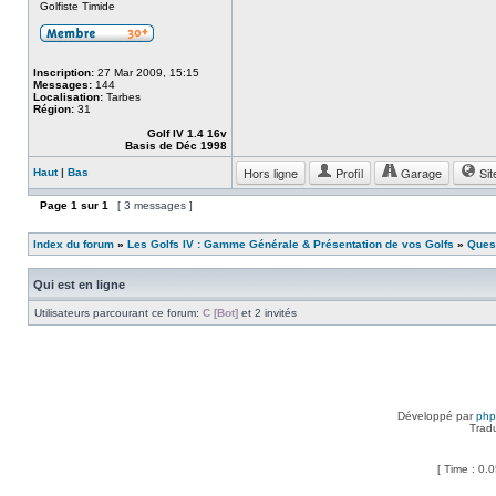
Golfiste Timide
Inscription:
27 Mar 2009, 15:15
Messages:
144
Localisation:
Tarbes
Région:
31
Golf IV 1.4 16v
Basis de Déc 1998
Hors ligne
Profil
Garage
Sit
Haut
|
Bas
Page
1
sur
1
[ 3 messages ]
Index du forum
»
Les Golfs IV : Gamme Générale & Présentation de vos Golfs
»
Quest
Qui est en ligne
Utilisateurs parcourant ce forum:
C [Bot]
et 2 invités
Développé par
ph
Trad
[ Time : 0.0