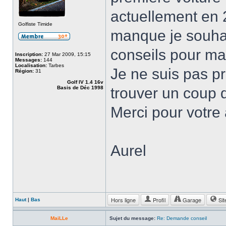
actuellement en 
Golfiste Timide
manque je souhai
conseils pour m
Inscription:
27 Mar 2009, 15:15
Messages:
144
Localisation:
Tarbes
Je ne suis pas pr
Région:
31
Golf IV 1.4 16v
Basis de Déc 1998
trouver un coup 
Merci pour votre 
Aurel
Hors ligne
Profil
Garage
Sit
Haut
|
Bas
MaiLLe
Sujet du message:
Re: Demande conseil