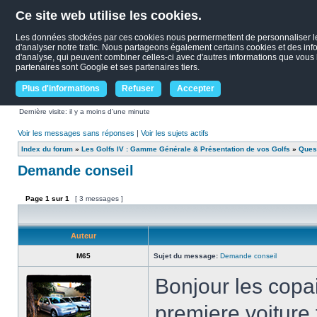
Ce site web utilise les cookies.
Les données stockées par ces cookies nous permermettent de personnaliser le c
d'analyser notre trafic. Nous partageons également certains cookies et des infor
d'analyse, qui peuvent combiner celles-ci avec d'autres informations que vous le
partenaires sont Google et ses partenaires tiers.
Plus d'informations
Refuser
Accepter
Dernière visite: il y a moins d’une minute
Voir les messages sans réponses
|
Voir les sujets actifs
Index du forum
»
Les Golfs IV : Gamme Générale & Présentation de vos Golfs
»
Quest
Demande conseil
Page
1
sur
1
[ 3 messages ]
Auteur
M65
Sujet du message:
Demande conseil
Bonjour les copa
premiere voiture f