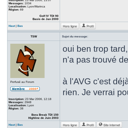
Inscription:
23 Mar 2006, 13:07
Messages:
1034
Localisation:
Lyon/Marinca
Région:
69
Golf IV TDI 90
Basis de Jan 2000
Hors ligne
Profil
Haut
|
Bas
TSW
Sujet du message:
oui ben trop tard
n'a pas trouvé de
à l'AVG c'est déj
Perfusé au Forum
rien. Je verrai po
Inscription:
23 Mar 2006, 12:18
Messages:
2948
Localisation:
Lyon
Région:
38
Bora Break TDI 150
Highline de Juin 2003
Hors ligne
Profil
Site Internet
Haut
|
Bas