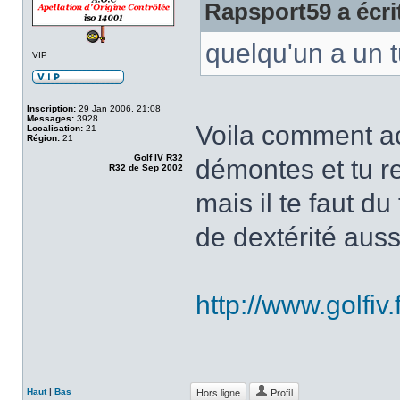
Rapsport59 a écri
quelqu'un a un 
VIP
Inscription:
29 Jan 2006, 21:08
Messages:
3928
Voila comment ac
Localisation:
21
Région:
21
Golf IV R32
démontes et tu r
R32 de Sep 2002
mais il te faut du
de dextérité aus
http://www.golfiv
Hors ligne
Profil
Haut
|
Bas