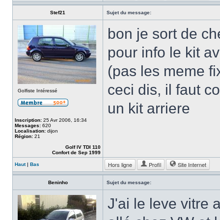
Stef21
Sujet du message:
bon je sort de c
pour info le kit 
(pas les meme fi
ceci dis, il faut
Golfiste Intéressé
un kit arriere
Inscription:
25 Avr 2006, 16:34
Messages:
620
Localisation:
dijon
Région:
21
Golf IV TDI 110
Confort de Sep 1999
Hors ligne
Profil
Site Internet
Haut
|
Bas
Beninho
Sujet du message:
J'ai le leve vitre