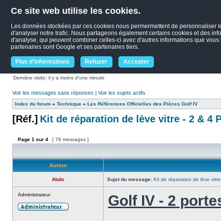
Ce site web utilise les cookies.
Les données stockées par ces cookies nous permermettent de personnaliser le c
d'analyser notre trafic. Nous partageons également certains cookies et des infor
d'analyse, qui peuvent combiner celles-ci avec d'autres informations que vous le
partenaires sont Google et ses partenaires tiers.
Plus d'informations
Refuser
Accepter
Dernière visite: il y a moins d’une minute
Voir les messages sans réponses
|
Voir les sujets actifs
Index du forum
»
Technique
»
Les Références Officielles des Pièces Golf IV
[Réf.]
Kit de réparation de lève vitre - 2 & 4 
Page
1
sur
4
[ 78 messages ]
Auteur
Abdo
Sujet du message:
Kit de réparation de lève vitre
Administrateur
Golf IV - 2 porte