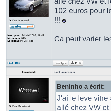
allé chez VW et l
102 euros pour 
!!!
Golfiste Intéressé
Inscription:
14 Mai 2007, 19:47
Ca peut varier le
Messages:
645
Localisation:
Le Pecq
Hors ligne
Profil
Haut
|
Bas
Fouadodido
Sujet du message:
Beninho a écrit:
J'ai le leve vitr
allé chez VW et 
Golfiste Passionné