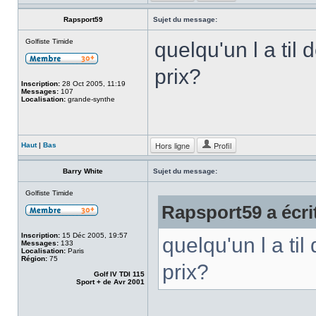
Rapsport59
Sujet du message:
Golfiste Timide
quelqu'un l a til
prix?
Inscription:
28 Oct 2005, 11:19
Messages:
107
Localisation:
grande-synthe
Hors ligne
Profil
Haut
|
Bas
Barry White
Sujet du message:
Golfiste Timide
Rapsport59 a écri
Inscription:
15 Déc 2005, 19:57
quelqu'un l a ti
Messages:
133
Localisation:
Paris
Région:
75
prix?
Golf IV TDI 115
Sport + de Avr 2001