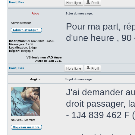
Hors ligne
Profil
Haut
|
Bas
Abdo
Sujet du message:
Administrateur
Pour ma part, ré
d'une heure , 90 
Inscription:
09 Nov 2005, 14:38
Messages:
1266
Localisation:
Liège
Région:
Belgique
Véhicule non VAG Autre
Autre de Jan 2011
Hors ligne
Profil
Haut
|
Bas
Angkor
Sujet du message:
J'ai demander aus
droit passager, l
- 1J4 839 462 F (
Nouveau Membre