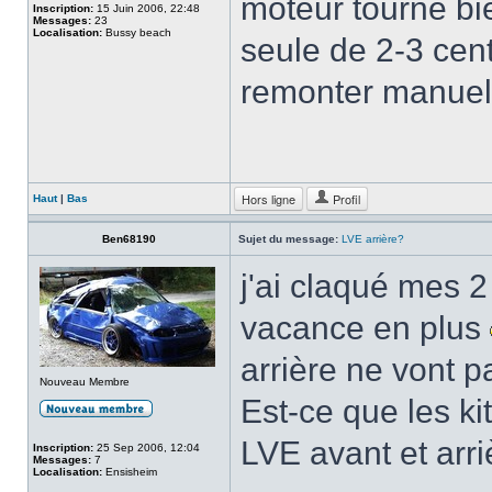
moteur tourne bi
Inscription:
15 Juin 2006, 22:48
Messages:
23
Localisation:
Bussy beach
seule de 2-3 cent
remonter manuel
Hors ligne
Profil
Haut
|
Bas
Ben68190
Sujet du message:
LVE arrière?
j'ai claqué mes 2
vacance en plus
arrière ne vont pa
Nouveau Membre
Est-ce que les ki
LVE avant et arri
Inscription:
25 Sep 2006, 12:04
Messages:
7
Localisation:
Ensisheim