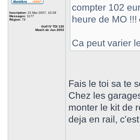
compter 102 eur
Inscription:
15 Mar 2007, 10:28
heure de MO !!!
Messages:
1177
Région:
78
Golf IV TDI 130
Match de Jan 2003
Ca peut varier l
Fais le toi sa te
Chez les garages
monter le kit de 
deja en rail, c'es