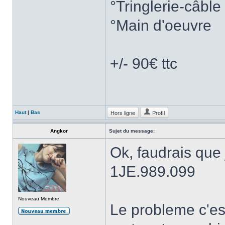
°Tringlerie-câble
°Main d'oeuvre
+/- 90€ ttc
Hors ligne
Profil
Haut
|
Bas
Angkor
Sujet du message:
Ok, faudrais que j
1JE.989.099
Nouveau Membre
Le probleme c'es