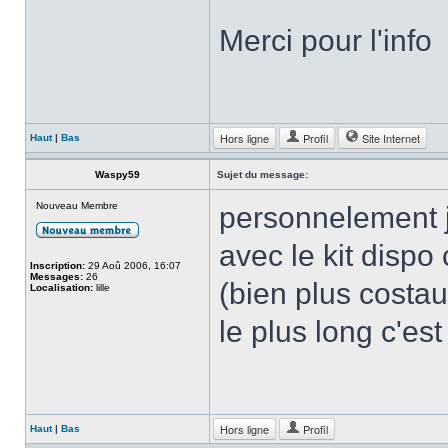
Merci pour l'info
Hors ligne
Profil
Site Internet
Haut
|
Bas
Waspy59
Sujet du message:
Nouveau Membre
personnelement j
avec le kit dispo 
Inscription:
29 Aoû 2006, 16:07
Messages:
26
(bien plus costau
Localisation:
lille
le plus long c'es
Hors ligne
Profil
Haut
|
Bas