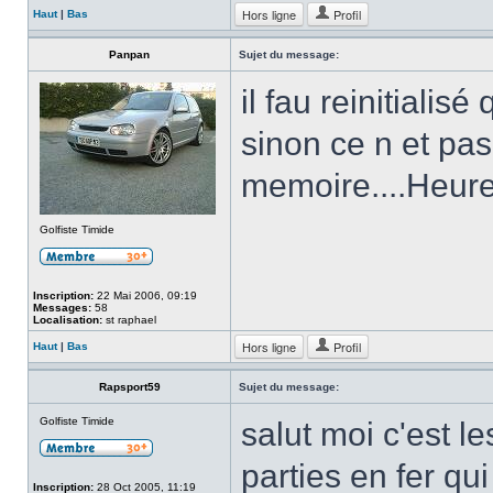
Hors ligne
Profil
Haut
|
Bas
Panpan
Sujet du message:
il fau reinitialisé
sinon ce n et pas
memoire....Heure
Golfiste Timide
Inscription:
22 Mai 2006, 09:19
Messages:
58
Localisation:
st raphael
Hors ligne
Profil
Haut
|
Bas
Rapsport59
Sujet du message:
Golfiste Timide
salut moi c'est l
parties en fer qui
Inscription:
28 Oct 2005, 11:19