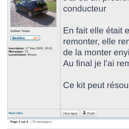
conducteur
En fait elle était
Golfiste Timide
remonter, elle r
Inscription:
17 Sep 2006, 10:01
de la monter eny
Messages:
72
Localisation:
Rouen
Au final je l'ai r
Ce kit peut réso
Hors ligne
Profil
Haut
|
Bas
Page
1
sur
4
[ 78 messages ]