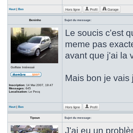
Hors ligne
Profil
Garage
Haut
|
Bas
Beninho
Sujet du message:
Le soucis c'est qu
meme pas exacte
avant que j'ai la 
Golfiste Intéressé
Mais bon je vais j
Inscription:
14 Mai 2007, 19:47
Messages:
645
Localisation:
Le Pecq
Hors ligne
Profil
Haut
|
Bas
Tipoun
Sujet du message:
J'ai eu un probl