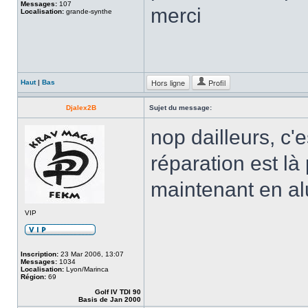
Messages:
107
merci
Localisation:
grande-synthe
Hors ligne
Profil
Haut
|
Bas
Djalex2B
Sujet du message:
nop dailleurs, c'e
réparation est là
maintenant en alu
VIP
Inscription:
23 Mar 2006, 13:07
Messages:
1034
Localisation:
Lyon/Marinca
Région:
69
Golf IV TDI 90
Basis de Jan 2000