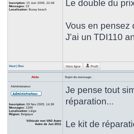
Le double du prix
Inscription:
15 Juin 2006, 22:48
Messages:
23
Localisation:
Bussy beach
Vous en pensez 
J'ai un TDI110 a
Hors ligne
Profil
Haut
|
Bas
Abdo
Sujet du message:
Administrateur
Je pense tout sim
réparation...
Inscription:
09 Nov 2005, 14:38
Messages:
1266
Localisation:
Liège
Région:
Belgique
Véhicule non VAG Autre
Le kit de réparat
Autre de Jan 2011