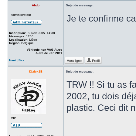
Abdo
Sujet du message:
Administrateur
Je te confirme ca
Inscription:
09 Nov 2005, 14:38
Messages:
1266
Localisation:
Liège
Région:
Belgique
Véhicule non VAG Autre
Autre de Jan 2011
Hors ligne
Profil
Haut
|
Bas
Djalex2B
Sujet du message:
TRW !! Si tu as 
2002, tu dois déj
plastic. Ceci di
VIP