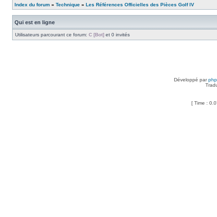
Index du forum
»
Technique
»
Les Références Officielles des Pièces Golf IV
Qui est en ligne
Utilisateurs parcourant ce forum:
C [Bot]
et 0 invités
Développé par
ph
Trad
[ Time : 0.0