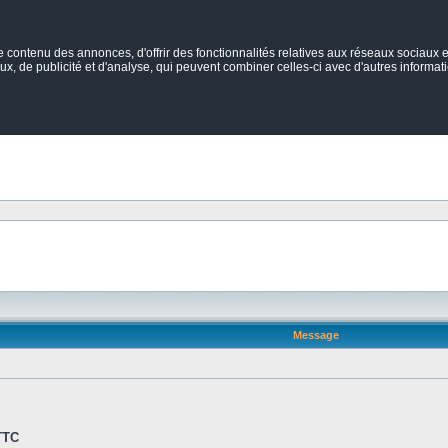
ontenu des annonces, d'offrir des fonctionnalités relatives aux réseaux sociaux et
ux, de publicité et d'analyse, qui peuvent combiner celles-ci avec d'autres informatio
Message
TTC