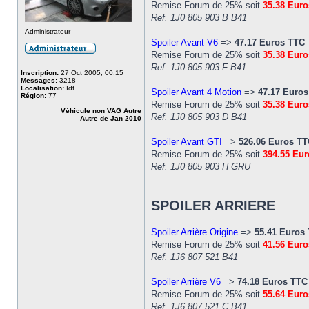
Remise Forum de 25% soit
35.38 Eur
Ref. 1J0 805 903 B B41
Administrateur
Spoiler Avant V6
=>
47.17 Euros TTC
Remise Forum de 25% soit
35.38 Eur
Ref. 1J0 805 903 F B41
Inscription:
27 Oct 2005, 00:15
Messages:
3218
Localisation:
Idf
Spoiler Avant 4 Motion
=>
47.17 Euro
Région:
77
Remise Forum de 25% soit
35.38 Eur
Véhicule non VAG Autre
Ref. 1J0 805 903 D B41
Autre de Jan 2010
Spoiler Avant GTI
=>
526.06 Euros T
Remise Forum de 25% soit
394.55 Eu
Ref. 1J0 805 903 H GRU
SPOILER ARRIERE
Spoiler Arrière Origine
=>
55.41 Euros
Remise Forum de 25% soit
41.56 Eur
Ref. 1J6 807 521 B41
Spoiler Arrière V6
=>
74.18 Euros TTC
Remise Forum de 25% soit
55.64 Eur
Ref. 1J6 807 521 C B41