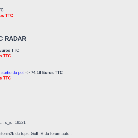
TC
ros TTC
EC RADAR
 Euros TTC
os TTC
 sortie de pot
=>
74.18 Euros TTC
os TTC
... s_id=18321
ntonin2b du topic Golf IV du forum-auto :