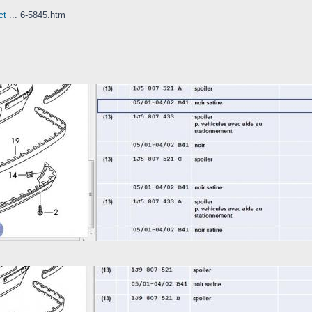
ct
... 6-5845.htm