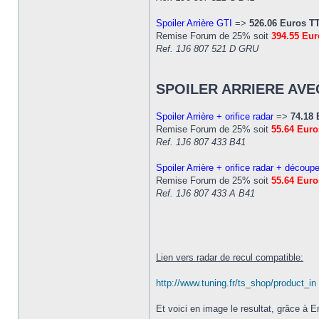
Spoiler Arrière GTI
=>
526.06 Euros T
Remise Forum de 25% soit
394.55 Eu
Ref. 1J6 807 521 D GRU
SPOILER ARRIERE AV
Spoiler Arrière + orifice radar
=>
74.18
Remise Forum de 25% soit
55.64 Eur
Ref. 1J6 807 433 B41
Spoiler Arrière + orifice radar + découpe
Remise Forum de 25% soit
55.64 Eur
Ref. 1J6 807 433 A B41
Lien vers radar de recul compatible:
http://www.tuning.fr/ts_shop/product_in
Et voici en image le resultat, grâce à E