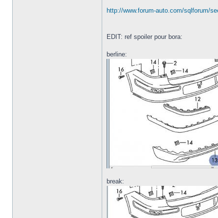
http://www.forum-auto.com/sqlforum/se
EDIT: ref spoiler pour bora:
berline:
break: