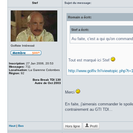
Stef
Sujet du message:
Romain a écrit:
Stef a écrit:
Au faite, c'est a qui qu'on command
Golfiste Intéressé
Tout est marqué ici Stef
Inscription:
27 Jan 2006, 20:53
Messages:
711
Localisation:
La Garenne Colombes
http://www.golfiv.fr//viewtopic.php?t=
Région:
92
Bora Break TDI 130
Autre de Oct 2003
Merci
En faite, j'aimerais commander le spoile
contrairement au GTI TDI...
Hors ligne
Profil
Haut
|
Bas