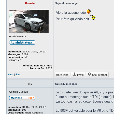
Romain
Sujet du message:
Alors là aucune idée
Peut être qu' Abdo sait
Administrateur
Inscription:
27 Oct 2005, 00:15
Messages:
3218
Localisation:
Idf
Région:
77
Véhicule non VAG Autre
Autre de Jan 2010
Hors ligne
Profil
Site Internet
Haut
|
Bas
TTS
Sujet du message:
Golfiste Curieux
Si tu parle bien du spoiler AV, il y a pa
Juste au montage sur le TDI (je crois) i
En tout cas j'ai eu cette réponse quand
Inscription:
01 Déc 2005, 21:07
Messages:
198
Le 903F est valable pour le V6 et le T
Localisation:
Villers-Cotterêts