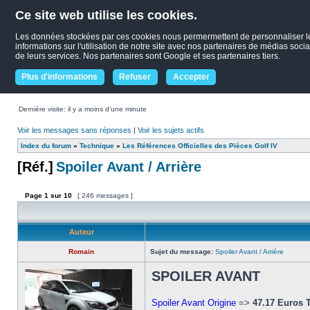
Ce site web utilise les cookies.
Les données stockées par ces cookies nous permermettent de personnaliser le c
informations sur l'utilisation de notre site avec nos partenaires de médias socia
de leurs services. Nos partenaires sont Google et ses partenaires tiers.
Plus d'informations
Refuser
Accepter
Dernière visite: il y a moins d’une minute
Voir les messages sans réponses
|
Voir les sujets actifs
Index du forum
»
Technique
»
Les Références Officielles des Pièces Golf IV
[Réf.]
Spoiler Avant / Arrière
Page
1
sur
10
[ 246 messages ]
Auteur
Romain
Sujet du message:
Spoiler Avant / Arrière
SPOILER AVANT
Spoiler Avant Origine
=>
47.17 Euros 