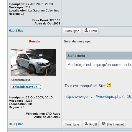
Inscription:
27 Jan 2006, 20:53
Messages:
711
Localisation:
La Garenne Colombes
Région:
92
Bora Break TDI 130
Autre de Oct 2003
Hors ligne
Profil
Haut
|
Bas
Romain
Sujet du message:
Stef a écrit:
Au faite, c'est a qui qu'on commande 
Administrateur
Tout est marqué ici Stef
http://www.golfiv.fr//viewtopic.php?t=16
Inscription:
27 Oct 2005, 00:15
Messages:
3218
Localisation:
Idf
Région:
77
Véhicule non VAG Autre
Autre de Jan 2010
Hors ligne
Profil
Site Internet
Haut
|
Bas