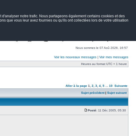
 d'analyser notre trafic. Nous partageons également certains cookies et des
ns que vous leur avez fournies ou qu'ils ont collectées lors de votre utilisation
Nav
Portail
Forum
Petites annonces
Wiki
Rechercher
Nous sommes le 07 Aoû 2026, 16:57
Voir les nouveaux messages
|
Voir mes messages
Heures au format UTC + 1 heure
Aller à la page
1
,
2
,
3
,
4
,
5
...
10
Suivante
Sujet précédent
|
Sujet suivant
Posté:
11 Déc 2005, 05:30