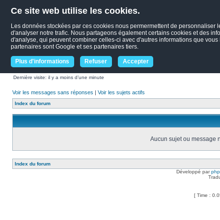
Ce site web utilise les cookies.
Les données stockées par ces cookies nous permermettent de personnaliser le c
d'analyser notre trafic. Nous partageons également certains cookies et des infor
d'analyse, qui peuvent combiner celles-ci avec d'autres informations que vous le
partenaires sont Google et ses partenaires tiers.
Plus d'informations
Refuser
Accepter
Dernière visite: il y a moins d’une minute
Voir les messages sans réponses
|
Voir les sujets actifs
Index du forum
Aucun sujet ou message ne
Index du forum
Développé par
ph
Trad
[ Time : 0.0