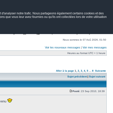
 d'analyser notre trafic. Nous partageons également certains cookies et des
ns que vous leur avez fournies ou qu'ils ont collectées lors de votre utilisation
Nav
Portail
Forum
Petites annonces
Wiki
Rechercher
Nous sommes le 07 Aoû 2026, 01:50
Voir les nouveaux messages
|
Voir mes messages
Heures au format UTC + 1 heure
Aller à la page
1
,
2
,
3
,
4
,
5
...
8
Suivante
Sujet précédent
|
Sujet suivant
Posté:
23 Sep 2010, 18:39
 venu