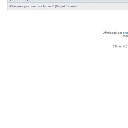
Utilisateurs parcourant ce forum:
C [Bot]
et 0 invités
Développé par
ph
Trad
[ Time : 0.1