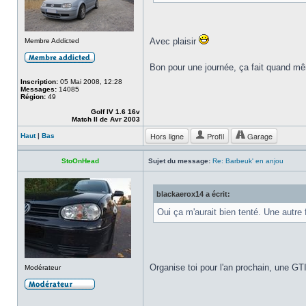
Avec plaisir
Membre Addicted
Bon pour une journée, ça fait quand 
Inscription:
05 Mai 2008, 12:28
Messages:
14085
Région:
49
Golf IV 1.6 16v
Match II de Avr 2003
Hors ligne
Profil
Garage
Haut
|
Bas
StoOnHead
Sujet du message:
Re: Barbeuk' en anjou
blackaerox14 a écrit:
Oui ça m'aurait bien tenté. Une autre 
Organise toi pour l'an prochain, une GT
Modérateur