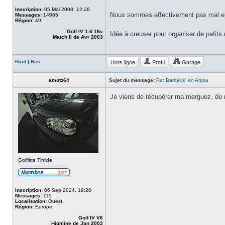
Inscription:
05 Mai 2008, 12:28
Nous sommes effectivement pas mal ent
Messages:
14085
Région:
49
Golf IV 1.6 16v
Idée à creuser pour organiser de peti
Match II de Avr 2003
Hors ligne
Profil
Garage
Haut
|
Bas
amotz64
Sujet du message:
Re: Barbeuk' en Anjou
Je viens de récupérer ma merguez, de 
Golfiste Timide
Inscription:
06 Sep 2024, 19:20
Messages:
115
Localisation:
Ouest
Région:
Europe
Golf IV V6
Highline de Jan 2003