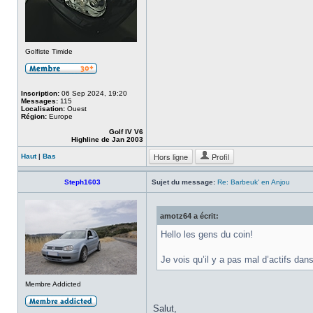
Golfiste Timide
Inscription:
06 Sep 2024, 19:20
Messages:
115
Localisation:
Ouest
Région:
Europe
Golf IV V6
Highline de Jan 2003
Hors ligne
Profil
Haut
|
Bas
Steph1603
Sujet du message:
Re: Barbeuk' en Anjou
amotz64 a écrit:
Hello les gens du coin!
Je vois qu’il y a pas mal d’actifs da
Membre Addicted
Salut,