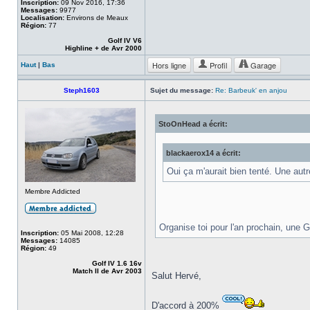
Inscription:
09 Nov 2016, 17:36
Messages:
9977
Localisation:
Environs de Meaux
Région:
77
Golf IV V6
Highline + de Avr 2000
Hors ligne
Profil
Garage
Haut
|
Bas
Steph1603
Sujet du message:
Re: Barbeuk' en anjou
StoOnHead a écrit:
blackaerox14 a écrit:
Oui ça m'aurait bien tenté. Une autr
Membre Addicted
Organise toi pour l'an prochain, une 
Inscription:
05 Mai 2008, 12:28
Messages:
14085
Région:
49
Golf IV 1.6 16v
Match II de Avr 2003
Salut Hervé,
D'accord à 200%