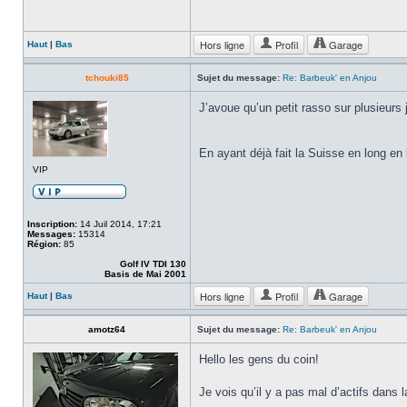
Hors ligne
Profil
Garage
Haut
|
Bas
tchouki85
Sujet du message:
Re: Barbeuk' en Anjou
J’avoue qu’un petit rasso sur plusieurs 
En ayant déjà fait la Suisse en long en
VIP
Inscription:
14 Juil 2014, 17:21
Messages:
15314
Région:
85
Golf IV TDI 130
Basis de Mai 2001
Hors ligne
Profil
Garage
Haut
|
Bas
amotz64
Sujet du message:
Re: Barbeuk' en Anjou
Hello les gens du coin!
Je vois qu’il y a pas mal d’actifs dans