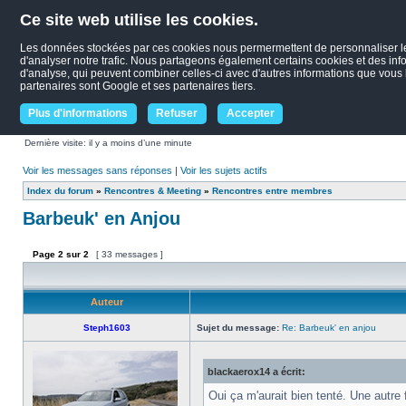
Ce site web utilise les cookies.
Les données stockées par ces cookies nous permermettent de personnaliser le c
d'analyser notre trafic. Nous partageons également certains cookies et des infor
d'analyse, qui peuvent combiner celles-ci avec d'autres informations que vous le
partenaires sont Google et ses partenaires tiers.
Plus d'informations
Refuser
Accepter
Dernière visite: il y a moins d’une minute
Voir les messages sans réponses
|
Voir les sujets actifs
Index du forum
»
Rencontres & Meeting
»
Rencontres entre membres
Barbeuk' en Anjou
Page
2
sur
2
[ 33 messages ]
Auteur
Steph1603
Sujet du message:
Re: Barbeuk' en anjou
blackaerox14 a écrit:
Oui ça m'aurait bien tenté. Une autre 