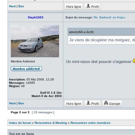
Hors ligne
Profil
Haut
|
Bas
Steph1603
Sujet du message:
Re: Barbeuk' en Anjou
amotz64 a écrit:
Je viens de récupérer ma merguez, d
Un mini-rasso doit pouvoir s'organiser
Membre Addicted
Inscription:
05 Mai 2008, 12:28
Messages:
14085
Région:
49
Golf IV 1.6 16v
Match II de Avr 2003
Hors ligne
Profil
Garage
Haut
|
Bas
Page
2
sur
2
[ 33 messages ]
Index du forum
»
Rencontres & Meeting
»
Rencontres entre membres
Qui est en ligne