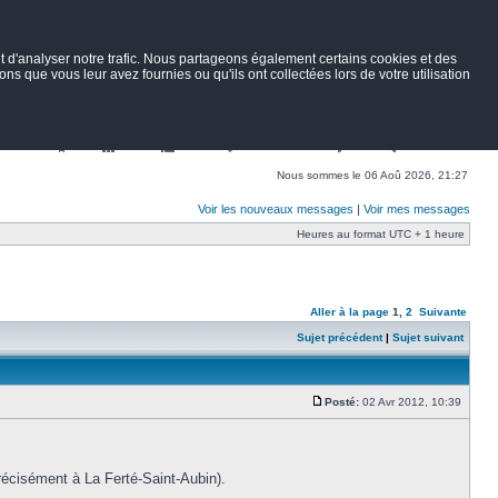
 d'analyser notre trafic. Nous partageons également certains cookies et des
ns que vous leur avez fournies ou qu'ils ont collectées lors de votre utilisation
Nav
Portail
Forum
Petites annonces
Wiki
Rechercher
Nous sommes le 06 Aoû 2026, 21:27
Voir les nouveaux messages
|
Voir mes messages
Heures au format UTC + 1 heure
Aller à la page
1
,
2
Suivante
Sujet précédent
|
Sujet suivant
Posté:
02 Avr 2012, 10:39
récisément à La Ferté-Saint-Aubin).