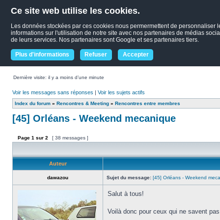
Ce site web utilise les cookies.
Les données stockées par ces cookies nous permermettent de personnaliser le c
informations sur l'utilisation de notre site avec nos partenaires de médias socia
de leurs services. Nos partenaires sont Google et ses partenaires tiers.
Plus d'informations
Refuser
Accepter
Dernière visite: il y a moins d’une minute
Voir les messages sans réponses
|
Voir les sujets actifs
Index du forum
»
Rencontres & Meeting
»
Rencontres entre membres
[45] Orléans - Weekend mecanique
Page
1
sur
2
[ 38 messages ]
Auteur
dawazou
Sujet du message:
[45] Orléans - Weekend mec
Salut à tous!
Voilà donc pour ceux qui ne savent pas