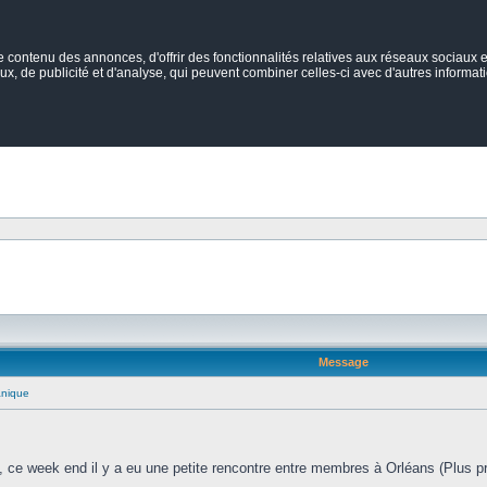
ontenu des annonces, d'offrir des fonctionnalités relatives aux réseaux sociaux et
ux, de publicité et d'analyse, qui peuvent combiner celles-ci avec d'autres informatio
Message
anique
, ce week end il y a eu une petite rencontre entre membres à Orléans (Plus p