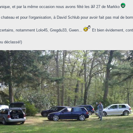
nique, et par la même occasion nous avons fêté les
37
27 de Markko
chateau et pour l'organisation, à David Schlub pour avoir fait pas mal de born
c certains, notamment Lolo45, Gregdu33, Gwen...
Et bien évidement, cont
eu déclassé!)