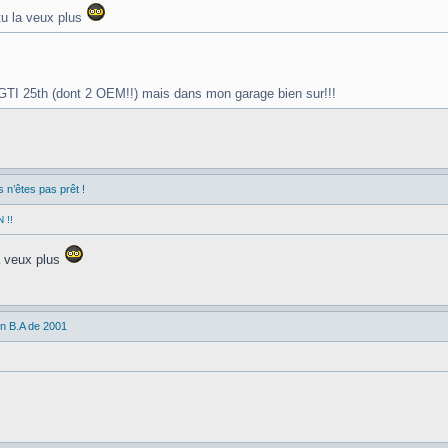
tu la veux plus
re GTI 25th (dont 2 OEM!!) mais dans mon garage bien sur!!!
n’êtes pas prêt !
 !!
a veux plus
in B.A de 2001