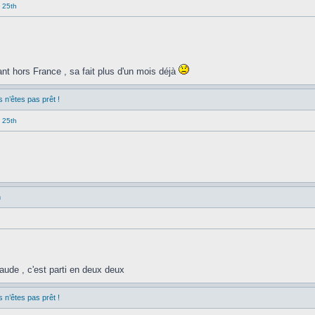
 25th
nt hors France , sa fait plus d'un mois déjà
n’êtes pas prêt !
 25th
n
haude , c'est parti en deux deux
n’êtes pas prêt !