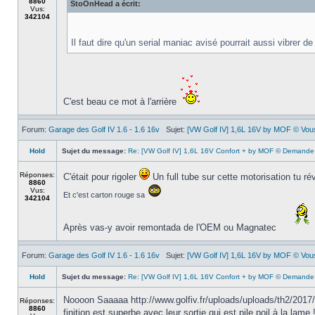
8860
StoOnHead a écrit:
Vus:
342104
Il faut dire qu'un serial maniac avisé pourrait aussi vibrer d
C'est beau ce mot à l'arrière
Forum:
Garage des Golf IV 1.6 - 1.6 16v
Sujet:
[VW Golf IV] 1,6L 16V by MOF © Vous 
Hold
Sujet du message:
Re: [VW Golf IV] 1,6L 16V Confort + by MOF © Demande 
Réponses:
C'était pour rigoler
Un full tube sur cette motorisation tu ré
8860
Vus:
Et c'est carton rouge sa
342104
Après vas-y avoir remontada de l'OEM ou Magnatec
Forum:
Garage des Golf IV 1.6 - 1.6 16v
Sujet:
[VW Golf IV] 1,6L 16V by MOF © Vous 
Hold
Sujet du message:
Re: [VW Golf IV] 1,6L 16V Confort + by MOF © Demande 
Noooon Saaaaa http://www.golfiv.fr/uploads/uploads/th2/2017/0
Réponses:
8860
finition est superbe avec leur sortie qui est pile poil à la lame ! 