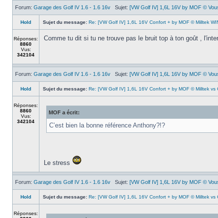
Forum:
Garage des Golf IV 1.6 - 1.6 16v
Sujet:
[VW Golf IV] 1,6L 16V by MOF © Vous 
Hold
Sujet du message:
Re: [VW Golf IV] 1,6L 16V Confort + by MOF © Milltek WIN
Comme tu dit si tu ne trouve pas le bruit top à ton goût , l'in
Réponses:
8860
Vus:
342104
Forum:
Garage des Golf IV 1.6 - 1.6 16v
Sujet:
[VW Golf IV] 1,6L 16V by MOF © Vous 
Hold
Sujet du message:
Re: [VW Golf IV] 1,6L 16V Confort + by MOF © Milltek v
Réponses:
8860
MOF a écrit:
Vus:
342104
C’est bien la bonne référence Anthony?!?
Le stress
Forum:
Garage des Golf IV 1.6 - 1.6 16v
Sujet:
[VW Golf IV] 1,6L 16V by MOF © Vous 
Hold
Sujet du message:
Re: [VW Golf IV] 1,6L 16V Confort + by MOF © Milltek v
Réponses: