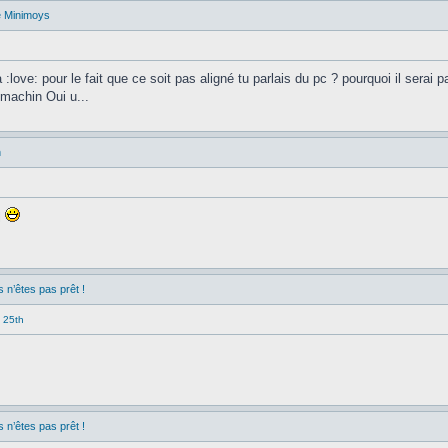
e Minimoys
:love: pour le fait que ce soit pas aligné tu parlais du pc ? pourquoi il serai pa
u machin Oui u...
n
l
n’êtes pas prêt !
 25th
n’êtes pas prêt !