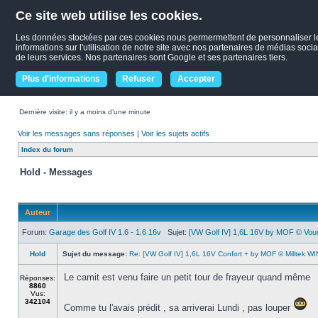
Ce site web utilise les cookies.
Les données stockées par ces cookies nous permermettent de personnaliser le c
informations sur l'utilisation de notre site avec nos partenaires de médias socia
de leurs services. Nos partenaires sont Google et ses partenaires tiers.
Plus d'informations
Refuser
Accepter
Dernière visite: il y a moins d’une minute
Voir les messages sans réponses
|
Voir les sujets actifs
Index du forum
Hold - Messages
Auteur
Forum:
Garage des Golf IV 1.6 - 1.6 16v
Sujet:
[VW Golf IV] 1,6L 16V by MOF © Vous 
Hold
Sujet du message:
Re: [VW Golf IV] 1,6L 16V Confort + by MOF © Milltek WIN
Le camit est venu faire un petit tour de frayeur quand même
Réponses:
8860
Vus:
342104
Comme tu l'avais prédit , sa arriverai Lundi , pas louper