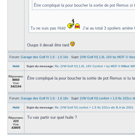
Être compliqué la pour boucher la sortie de pot Remus si 
Tu ne suis pas Hold
J’ai au total 3 spoilers arriè
Ouups il devait être tard
Forum:
Garage des Golf IV 1.6 - 1.6 16v
Sujet:
[VW Golf IV] 1,6L 16V by MOF © Vous 
Hold
Sujet du message:
Re: [VW Golf IV] 1,6L 16V Confort + by MOF © Milltek WIN
Réponses:
Être compliqué la pour boucher la sortie de pot Remus si tu l
8860
Vus:
342104
Forum:
Garage des Golf IV 1.6 - 1.6 16v
Sujet:
[VW Golf IV] confort + 1.6 8s 102cv d
Hold
Sujet du message:
Re: [VW Golf IV] confort + 1.6 8s 102cv din B.A de 2001
Tu vas partir sur quel huile ?
Réponses:
223
Vus:
43805