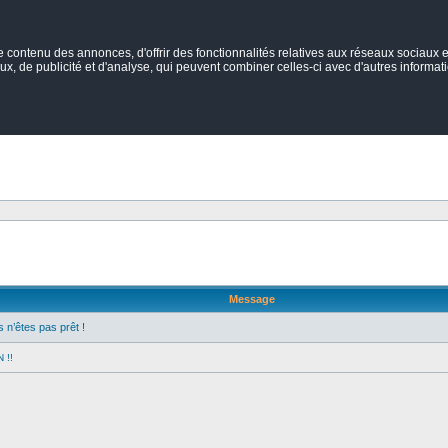
ontenu des annonces, d'offrir des fonctionnalités relatives aux réseaux sociaux et
ux, de publicité et d'analyse, qui peuvent combiner celles-ci avec d'autres informatio
Message
n’êtes pas prêt !
 !!