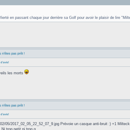
e fierté en passant chaque jour derrière sa Golf pour avoir le plaisir de lire "M
n’êtes pas prêt !
d’avis!
veils les morts
n’êtes pas prêt !
d’avis!
2/05/2017_02_05_22_52_07_9.jpg Prévoie un casque anti-bruit :) +1 Milteck je
Ni trop petit ni trop g...