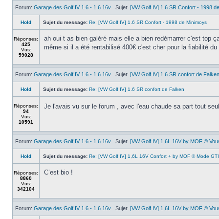
Forum:
Garage des Golf IV 1.6 - 1.6 16v
Sujet:
[VW Golf IV] 1.6 SR Confort - 1998 d
Hold
Sujet du message:
Re: [VW Golf IV] 1.6 SR Confort - 1998 de Minimoys
ah oui t as bien galéré mais elle a bien redémarrer c'est top ça 
Réponses:
425
même si il a été rentabilisé 400€ c'est cher pour la fiabilité d
Vus:
59028
Forum:
Garage des Golf IV 1.6 - 1.6 16v
Sujet:
[VW Golf IV] 1.6 SR confort de Falke
Hold
Sujet du message:
Re: [VW Golf IV] 1.6 SR confort de Falken
Je l'avais vu sur le forum , avec l'eau chaude sa part tout seu
Réponses:
94
Vus:
10591
Forum:
Garage des Golf IV 1.6 - 1.6 16v
Sujet:
[VW Golf IV] 1,6L 16V by MOF © Vous 
Hold
Sujet du message:
Re: [VW Golf IV] 1,6L 16V Confort + by MOF © Mode GTI
C’est bio !
Réponses:
8860
Vus:
342104
Forum:
Garage des Golf IV 1.6 - 1.6 16v
Sujet:
[VW Golf IV] 1,6L 16V by MOF © Vous 