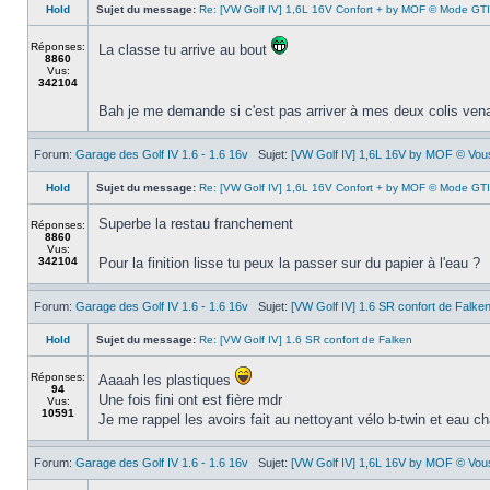
Hold
Sujet du message:
Re: [VW Golf IV] 1,6L 16V Confort + by MOF © Mode GTI
Réponses:
La classe tu arrive au bout
8860
Vus:
342104
Bah je me demande si c'est pas arriver à mes deux colis vena
Forum:
Garage des Golf IV 1.6 - 1.6 16v
Sujet:
[VW Golf IV] 1,6L 16V by MOF © Vous 
Hold
Sujet du message:
Re: [VW Golf IV] 1,6L 16V Confort + by MOF © Mode GTI
Superbe la restau franchement
Réponses:
8860
Vus:
342104
Pour la finition lisse tu peux la passer sur du papier à l'eau ?
Forum:
Garage des Golf IV 1.6 - 1.6 16v
Sujet:
[VW Golf IV] 1.6 SR confort de Falke
Hold
Sujet du message:
Re: [VW Golf IV] 1.6 SR confort de Falken
Réponses:
Aaaah les plastiques
94
Une fois fini ont est fière mdr
Vus:
10591
Je me rappel les avoirs fait au nettoyant vélo b-twin et eau c
Forum:
Garage des Golf IV 1.6 - 1.6 16v
Sujet:
[VW Golf IV] 1,6L 16V by MOF © Vous 