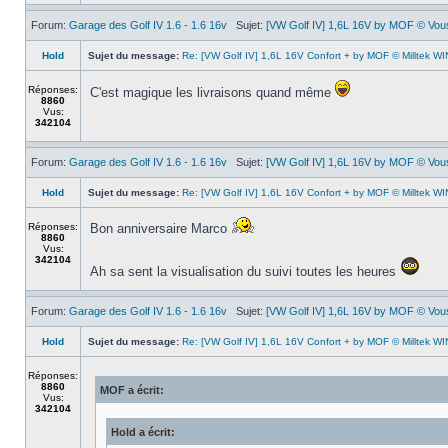
Forum:
Garage des Golf IV 1.6 - 1.6 16v
Sujet:
[VW Golf IV] 1,6L 16V by MOF © Vous 
Hold
Sujet du message:
Re: [VW Golf IV] 1,6L 16V Confort + by MOF © Milltek WIN
Réponses:
C'est magique les livraisons quand même
8860
Vus:
342104
Forum:
Garage des Golf IV 1.6 - 1.6 16v
Sujet:
[VW Golf IV] 1,6L 16V by MOF © Vous 
Hold
Sujet du message:
Re: [VW Golf IV] 1,6L 16V Confort + by MOF © Milltek WIN
Réponses:
Bon anniversaire Marco
8860
Vus:
342104
Ah sa sent la visualisation du suivi toutes les heures
Forum:
Garage des Golf IV 1.6 - 1.6 16v
Sujet:
[VW Golf IV] 1,6L 16V by MOF © Vous 
Hold
Sujet du message:
Re: [VW Golf IV] 1,6L 16V Confort + by MOF © Milltek WIN
Réponses:
8860
MOF a écrit:
Vus:
342104
Hold a écrit: