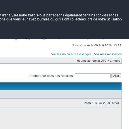
 d'analyser notre trafic. Nous partageons également certains cookies et des
ns que vous leur avez fournies ou qu'ils ont collectées lors de votre utilisation
Nav
Portail
Forum
Petites annonces
Wiki
Rechercher
Nous sommes le 09 Aoû 2026, 13:32
Voir les nouveaux messages
|
Voir mes messages
Heures au format UTC + 1 heure
Rechercher dans ces résultats:
Posté:
06 Juil 2020, 13:44