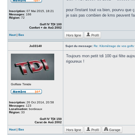
pour l'instant tout va bien, pourvu que ç
Inscription:
07 Mai 2015, 18:21
Messages:
166
je sais pas combien de kms peuvent fa
Région:
72
Golf IV TDI 100
Confort + de Aoû 2002
Hors ligne
Profil
Haut
|
Bas
Jo33140
Sujet du message:
Re: Kilométrage de vos golfs
Toujours mon petit tdi 100 qui fête aujo
rigoureux !
Golfiste Timide
Inscription:
26 Oct 2014, 20:58
Messages:
123
Localisation:
bordeaux
Région:
33
Golf IV TDI 150
Carat de Aoû 2002
Hors ligne
Profil
Garage
Haut
|
Bas