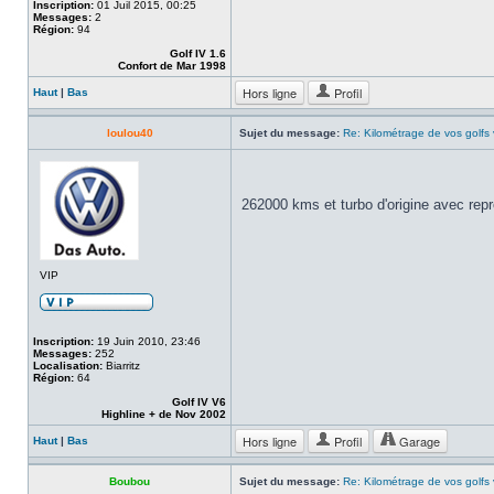
Inscription:
01 Juil 2015, 00:25
Messages:
2
Région:
94
Golf IV 1.6
Confort de Mar 1998
Hors ligne
Profil
Haut
|
Bas
loulou40
Sujet du message:
Re: Kilométrage de vos golfs
262000 kms et turbo d'origine avec rep
VIP
Inscription:
19 Juin 2010, 23:46
Messages:
252
Localisation:
Biarritz
Région:
64
Golf IV V6
Highline + de Nov 2002
Hors ligne
Profil
Garage
Haut
|
Bas
Boubou
Sujet du message:
Re: Kilométrage de vos golfs