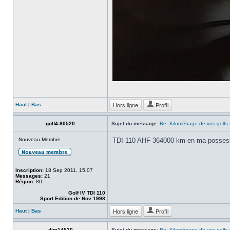
Hors ligne
Profil
Haut
|
Bas
golf4-80520
Sujet du message:
Re: Kilométrage de vos golfs
Nouveau Membre
TDI 110 AHF 364000 km en ma possess
Inscription:
18 Sep 2011, 15:07
Messages:
21
Région:
80
Golf IV TDI 110
Sport Edition de Nov 1998
Hors ligne
Profil
Haut
|
Bas
dim14520
Sujet du message:
Re: Kilométrage de vos golfs