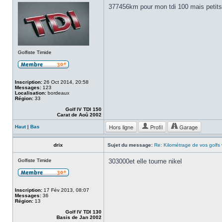
377456km pour mon tdi 100 mais petits 
Golfiste Timide
Inscription:
26 Oct 2014, 20:58
Messages:
123
Localisation:
bordeaux
Région:
33
Golf IV TDI 150
Carat de Aoû 2002
Hors ligne
Profil
Garage
Haut
|
Bas
drix
Sujet du message:
Re: Kilométrage de vos golfs
Golfiste Timide
303000et elle tourne nikel
Inscription:
17 Fév 2013, 08:07
Messages:
36
Région:
13
Golf IV TDI 130
Basis de Jan 2002