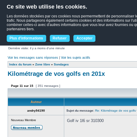
Ce site web utilise les cookies.
Les données stockées par ces cookies nous permermettent de personnaliser le c
trafic. Nous partageons également certains cookies et des informations sur l'uti
combiner celles-ci avec d'autres informations que vous leur avez fournies ou qu'
partenaires tiers.
Plus d'informations
Refuser
Accepter
Dernière visite: il y a moins d’une minute
Voir les messages sans réponses
|
Voir les sujets actifs
Index du forum
»
Zone libre
»
Sondages
Kilométrage de vos golfs en 201x
Page
11
sur
15
[ 351 messages ]
Auteur
andry94190
Sujet du message:
Re: Kilométrage de vos golfs
Nouveau Membre
Golf iv 1l6 sr 310300