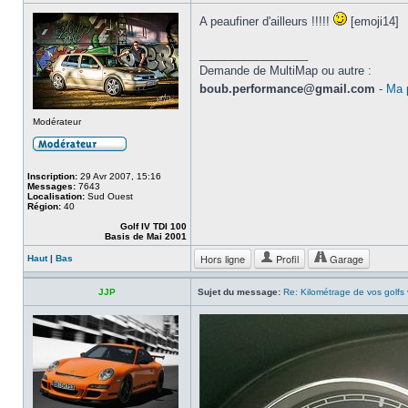
A peaufiner d'ailleurs !!!!!
[emoji14]
_________________
Demande de MultiMap ou autre :
boub.performance@gmail.com
-
Ma 
Modérateur
Inscription:
29 Avr 2007, 15:16
Messages:
7643
Localisation:
Sud Ouest
Région:
40
Golf IV TDI 100
Basis de Mai 2001
Hors ligne
Profil
Garage
Haut
|
Bas
JJP
Sujet du message:
Re: Kilométrage de vos golfs