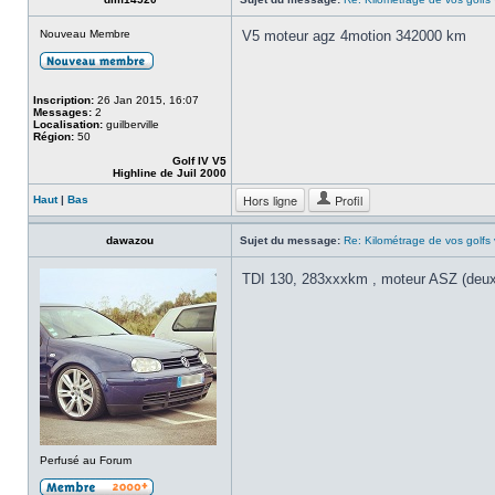
Nouveau Membre
V5 moteur agz 4motion 342000 km
Inscription:
26 Jan 2015, 16:07
Messages:
2
Localisation:
guilberville
Région:
50
Golf IV V5
Highline de Juil 2000
Hors ligne
Profil
Haut
|
Bas
dawazou
Sujet du message:
Re: Kilométrage de vos golfs
TDI 130, 283xxxkm , moteur ASZ (deu
Perfusé au Forum