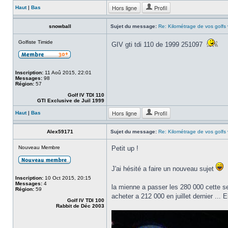
Hors ligne
Profil
Haut
|
Bas
snowball
Sujet du message:
Re: Kilométrage de vos golfs
Golfiste Timide
GIV gti tdi 110 de 1999 251097
Inscription:
11 Aoû 2015, 22:01
Messages:
98
Région:
57
Golf IV TDI 110
GTI Exclusive de Juil 1999
Hors ligne
Profil
Haut
|
Bas
Alex59171
Sujet du message:
Re: Kilométrage de vos golfs
Nouveau Membre
Petit up !
J'ai hésité a faire un nouveau sujet
Inscription:
10 Oct 2015, 20:15
Messages:
4
la mienne a passer les 280 000 cette s
Région:
59
acheter a 212 000 en juillet dernier ... 
Golf IV TDI 100
Rabbit de Déc 2003