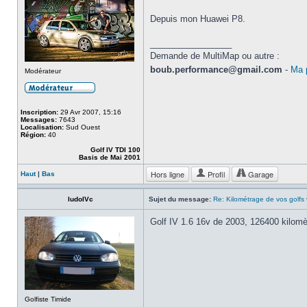
Depuis mon Huawei P8.
_________________
Demande de MultiMap ou autre :
boub.performance@gmail.com
-
Ma 
Modérateur
Inscription:
29 Avr 2007, 15:16
Messages:
7643
Localisation:
Sud Ouest
Région:
40
Golf IV TDI 100
Basis de Mai 2001
Hors ligne
Profil
Garage
Haut
|
Bas
ludoIVc
Sujet du message:
Re: Kilométrage de vos golfs
Golf IV 1.6 16v de 2003, 126400 kilomè
Golfiste Timide