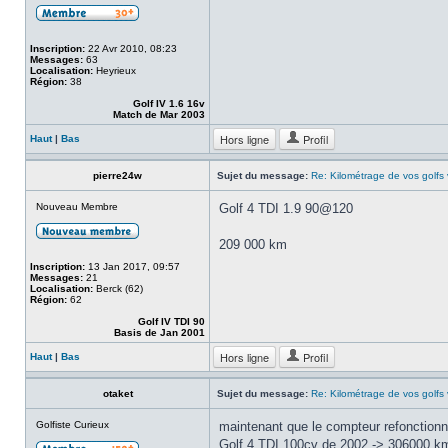
Inscription:
22 Avr 2010, 08:23
Messages:
63
Localisation:
Heyrieux
Région:
38
Golf IV 1.6 16v
Match de Mar 2003
Hors ligne
Profil
Haut
|
Bas
pierre24w
Sujet du message:
Re: Kilométrage de vos golfs
Nouveau Membre
Golf 4 TDI 1.9 90@120
209 000 km
Inscription:
13 Jan 2017, 09:57
Messages:
21
Localisation:
Berck (62)
Région:
62
Golf IV TDI 90
Basis de Jan 2001
Hors ligne
Profil
Haut
|
Bas
otaket
Sujet du message:
Re: Kilométrage de vos golfs
Golfiste Curieux
maintenant que le compteur refonctionn
Golf 4 TDI 100cv de 2002 -> 306000 k