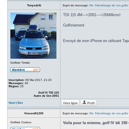
Tonyxdrift
Sujet du message:
Re: Kilométrage de vos golfs
TDI 115 4M--->2001---->266Mkms!
Golfistement
Envoyé de mon iPhone en utilisant Tap
Golfiste Timide
Inscription:
08 Mai 2017, 21:23
Messages:
40
Région:
25
Golf IV TDI 115
Autre de Oct 2001
Hors ligne
Profil
Haut
|
Bas
Vincent91200
Sujet du message:
Re: Kilométrage de vos golfs
Golfiste Curieux
Voila pour la mienne, golf IV tdi 150