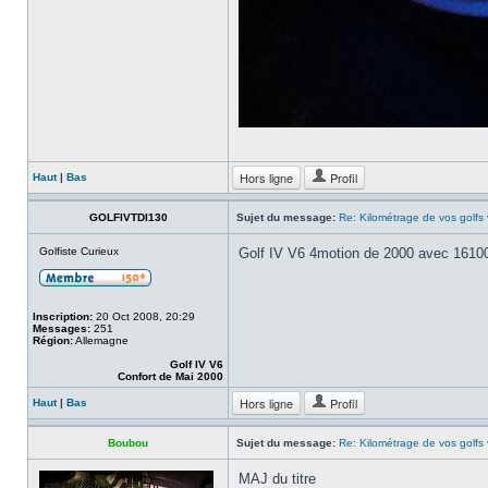
Hors ligne
Profil
Haut
|
Bas
GOLFIVTDI130
Sujet du message:
Re: Kilométrage de vos golfs
Golfiste Curieux
Golf IV V6 4motion de 2000 avec 161
Inscription:
20 Oct 2008, 20:29
Messages:
251
Région:
Allemagne
Golf IV V6
Confort de Mai 2000
Hors ligne
Profil
Haut
|
Bas
Boubou
Sujet du message:
Re: Kilométrage de vos golfs
MAJ du titre