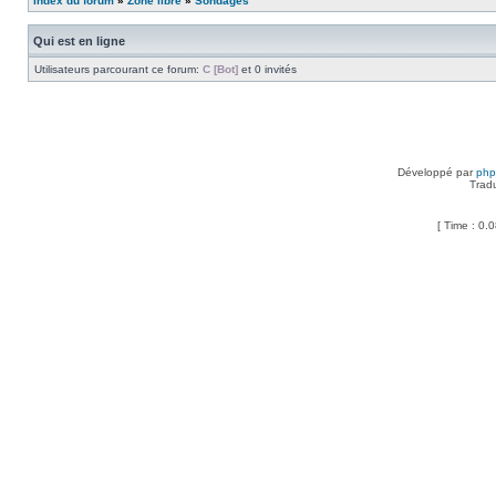
Index du forum
»
Zone libre
»
Sondages
Qui est en ligne
Utilisateurs parcourant ce forum:
C [Bot]
et 0 invités
Développé par
ph
Trad
[ Time : 0.0