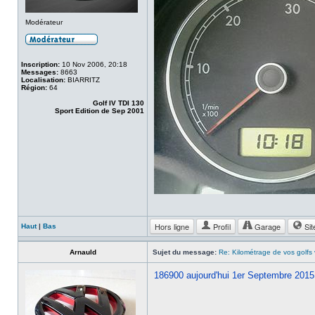
Modérateur
Inscription:
10 Nov 2006, 20:18
Messages:
8663
Localisation:
BIARRITZ
Région:
64
Golf IV TDI 130
Sport Edition de Sep 2001
Hors ligne
Profil
Garage
Sit
Haut
|
Bas
Arnauld
Sujet du message:
Re: Kilométrage de vos golfs
186900 aujourd'hui 1er Septembre 2015