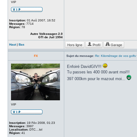
VIP
Inscription:
01 Aoû 2007, 16:52
Messages:
7714
Région:
78
Autre Volkswagen 2.0
GTI de Juil 1994
Hors ligne
Profil
Garage
Haut
|
Bas
FX
Sujet du message:
Re: Kilométrage de vos golfs
Enfoiré DavidGIV!!!
Tu passes les 400 000 avant moi!!!
397 000km pour le mazout moi...
VIP
Inscription:
19 Fév 2008, 01:23
Messages:
3997
Localisation:
DTC....lol
Région:
41