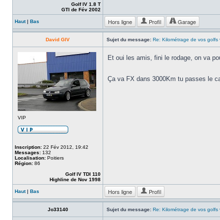
Golf IV 1.8 T
GTI de Fév 2002
Hors ligne
Profil
Garage
Haut
|
Bas
David GIV
Sujet du message:
Re: Kilométrage de vos golfs
Et oui les amis, fini le rodage, on va 
Ça va FX dans 3000Km tu passes le ca
VIP
Inscription:
22 Fév 2012, 19:42
Messages:
132
Localisation:
Poitiers
Région:
86
Golf IV TDI 110
Highline de Nov 1998
Hors ligne
Profil
Haut
|
Bas
Jo33140
Sujet du message:
Re: Kilométrage de vos golfs