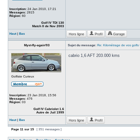
Inscription:
24 Jan 2010, 17:21
Messages:
2815
Région:
60
Golf IV TDI 130
Match II de Nov 2003
Hors ligne
Profil
Garage
Haut
|
Bas
Myst-fly-again'03
Sujet du message:
Re: Kilométrage de vos golfs
cabrio 1,6 AFT 203.000 kms
Golfiste Curieux
Inscription:
23 Jan 2018, 15:56
Messages:
476
Région:
03
Golf IV Cabriolet 1.6
Autre de Juil 1999
Hors ligne
Profil
Haut
|
Bas
Page
11
sur
15
[ 351 messages ]