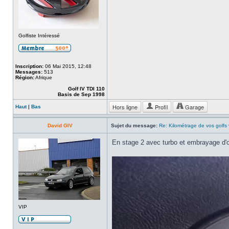
Golfiste Intéressé
Inscription:
06 Mai 2015, 12:48
Messages:
513
Région:
Afrique
Golf IV TDI 110
Basis de Sep 1998
Hors ligne
Profil
Garage
Haut
|
Bas
David GIV
Sujet du message:
Re: Kilométrage de vos golfs
En stage 2 avec turbo et embrayage d'o
VIP