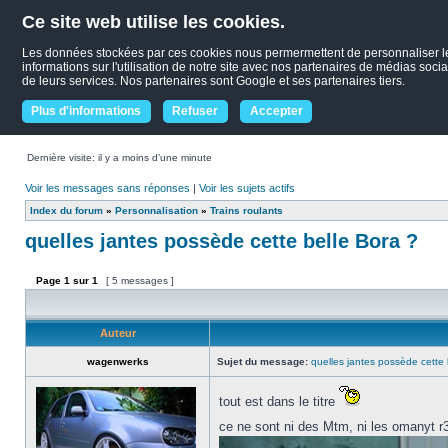
Ce site web utilise les cookies.
Les données stockées par ces cookies nous permermettent de personnaliser le c
informations sur l'utilisation de notre site avec nos partenaires de médias socia
de leurs services. Nos partenaires sont Google et ses partenaires tiers.
Plus d'informations
Refuser
Accepter
Dernière visite: il y a moins d’une minute
Voir les messages sans réponses
|
Voir les sujets actifs
Index du forum
»
Personnalisation
»
Trains roulants
quelles jantes possède cette belle Bora ?
Page
1
sur
1
[ 5 messages ]
Auteur
wagenwerks
Sujet du message:
quelles jantes possède cette 
tout est dans le titre
ce ne sont ni des Mtm, ni les omanyt 