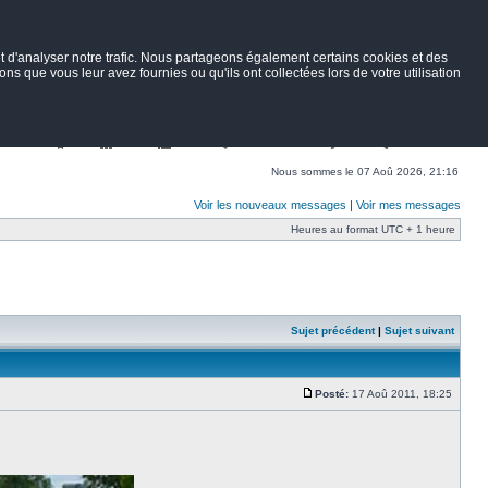
 d'analyser notre trafic. Nous partageons également certains cookies et des
ns que vous leur avez fournies ou qu'ils ont collectées lors de votre utilisation
Nav
Portail
Forum
Petites annonces
Wiki
Rechercher
Nous sommes le 07 Aoû 2026, 21:16
Voir les nouveaux messages
|
Voir mes messages
Heures au format UTC + 1 heure
Sujet précédent
|
Sujet suivant
Posté:
17 Aoû 2011, 18:25