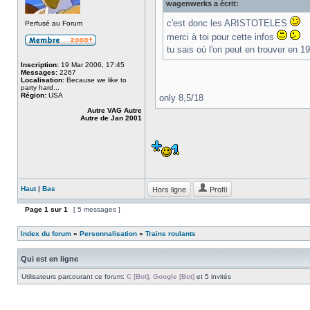
wagenwerks a écrit:
c'est donc les ARISTOTELES
Perfusé au Forum
merci à toi pour cette infos
tu sais où l'on peut en trouver en 19
Inscription:
19 Mar 2006, 17:45
Messages:
2267
Localisation:
Because we like to
party hard...
Région:
USA
only 8,5/18
Autre VAG Autre
Autre de Jan 2001
Hors ligne
Profil
Haut
|
Bas
Page
1
sur
1
[ 5 messages ]
Index du forum
»
Personnalisation
»
Trains roulants
Qui est en ligne
Utilisateurs parcourant ce forum:
C [Bot]
,
Google [Bot]
et 5 invités