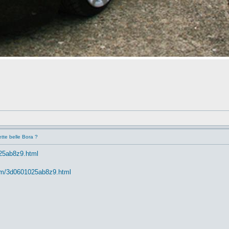
tte belle Bora ?
025ab8z9.html
com/3d0601025ab8z9.html