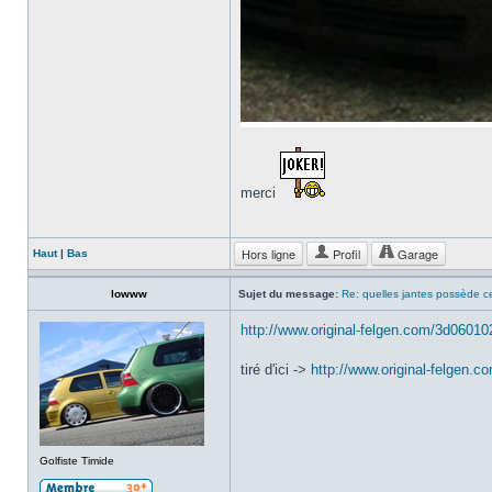
merci
Hors ligne
Profil
Garage
Haut
|
Bas
lowww
Sujet du message:
Re: quelles jantes possède ce
http://www.original-felgen.com/3d0601
tiré d'ici ->
http://www.original-felgen.
Golfiste Timide