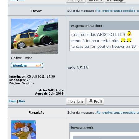
lowww
Sujet du message:
Re: quelles jantes possède ce
wagenwerks a écrit:
c'est donc les ARISTOTELES
merci à toi pour cette infos
tu sais où l'on peut en trouver en 19" 
Golfiste Timide
only 8,5/18
Inscription:
05 Juil 2011, 14:56
Messages:
73
Région:
Belgique
Autre VAG Autre
Autre de Juin 2009
Hors ligne
Profil
Haut
|
Bas
Flagadaflo
Sujet du message:
Re: quelles jantes possède ce
lowww a écrit: