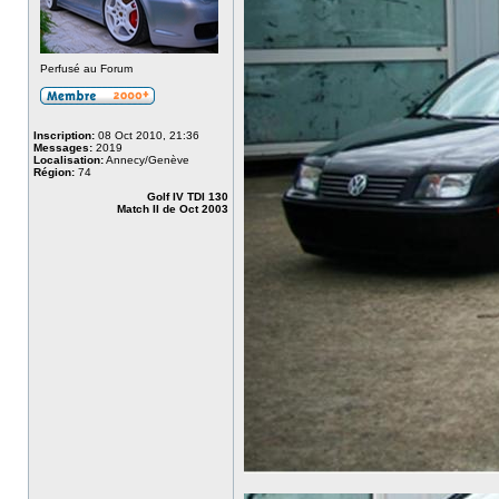
Perfusé au Forum
Inscription:
08 Oct 2010, 21:36
Messages:
2019
Localisation:
Annecy/Genève
Région:
74
Golf IV TDI 130
Match II de Oct 2003