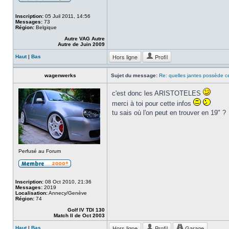
Inscription:
05 Juil 2011, 14:56
Messages:
73
Région:
Belgique
Autre VAG Autre
Autre de Juin 2009
Hors ligne
Profil
Haut
|
Bas
wagenwerks
Sujet du message:
Re: quelles jantes possède ce
c'est donc les ARISTOTELES
merci à toi pour cette infos
tu sais où l'on peut en trouver en 19" ?
Perfusé au Forum
Inscription:
08 Oct 2010, 21:36
Messages:
2019
Localisation:
Annecy/Genève
Région:
74
Golf IV TDI 130
Match II de Oct 2003
Hors ligne
Profil
Garage
Haut
|
Bas