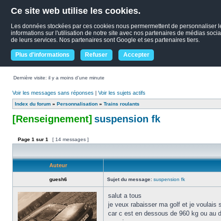
Ce site web utilise les cookies.
Les données stockées par ces cookies nous permermettent de personnaliser le c
informations sur l'utilisation de notre site avec nos partenaires de médias socia
de leurs services. Nos partenaires sont Google et ses partenaires tiers.
Plus d'informations
Refuser
Accepter
Dernière visite: il y a moins d’une minute
Voir les messages sans réponses
|
Voir les sujets actifs
Index du forum
»
Personnalisation
»
Trains roulants
[Renseignement]
suspension fk
Page
1
sur
1
[ 14 messages ]
Auteur
guesh6
Sujet du message:
suspension fk
salut a tous
je veux rabaisser ma golf et je voulais 
car c est en dessous de 960 kg ou au 