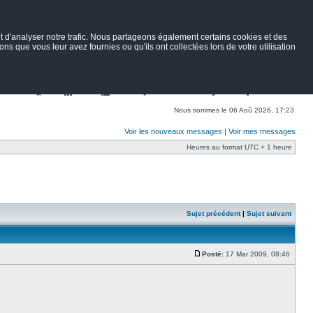
 d'analyser notre trafic. Nous partageons également certains cookies et des
ns que vous leur avez fournies ou qu'ils ont collectées lors de votre utilisation
Nav
Portail
Forum
Petites annonces
Wiki
Rechercher
Nous sommes le 06 Aoû 2026, 17:23
Voir les nouveaux messages
|
Voir mes messages
Heures au format UTC + 1 heure
Sujet précédent
|
Sujet suivant
Posté:
17 Mar 2009, 08:46