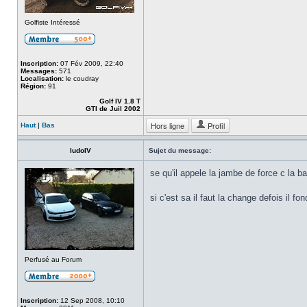
Golfiste Intéressé
Inscription:
07 Fév 2009, 22:40
Messages:
571
Localisation:
le coudray
Région:
91
Golf IV 1.8 T
GTI de Juil 2002
Hors ligne
Profil
Haut
|
Bas
ludoIV
Sujet du message:
se qu'il appele la jambe de force c la b
si c'est sa il faut la change defois il f
Perfusé au Forum
Inscription:
12 Sep 2008, 10:10