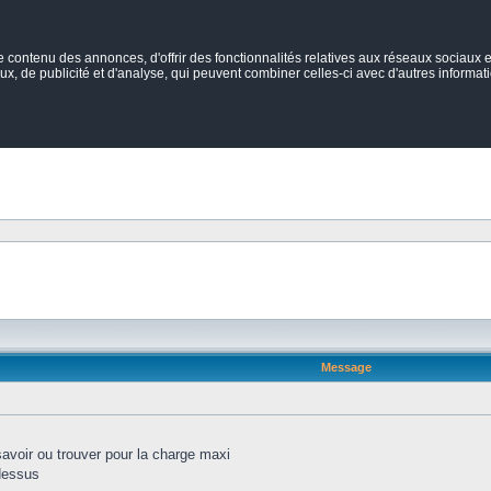
ontenu des annonces, d'offrir des fonctionnalités relatives aux réseaux sociaux et
ux, de publicité et d'analyse, qui peuvent combiner celles-ci avec d'autres informatio
Message
savoir ou trouver pour la charge maxi
dessus