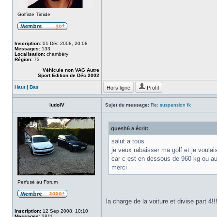
Golfiste Timide
Inscription:
01 Déc 2008, 20:08
Messages:
133
Localisation:
chambéry
Région:
73
Véhicule non VAG Autre
Sport Edition de Déc 2002
Hors ligne
Profil
Haut
|
Bas
ludoIV
Sujet du message:
Re: suspension fk
guesh6 a écrit:
salut a tous
je veux rabaisser ma golf et je voulai
car c est en dessous de 960 kg ou a
merci
Perfusé au Forum
la charge de la voiture et divise part 4!!!
Inscription:
12 Sep 2008, 10:10
Messages:
2811