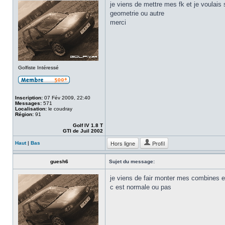
je viens de mettre mes fk et je voulais
geometrie ou autre
merci
Golfiste Intéressé
Inscription:
07 Fév 2009, 22:40
Messages:
571
Localisation:
le coudray
Région:
91
Golf IV 1.8 T
GTI de Juil 2002
Hors ligne
Profil
Haut
|
Bas
guesh6
Sujet du message:
je viens de fair monter mes combines e
c est normale ou pas