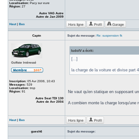
Localisation:
Pacy sur eure
Région:
27
Autre VAG Autre
Autre de Jan 2009
Hors ligne
Profil
Garage
Haut
|
Bas
Captn
Sujet du message:
Re: suspension fk
ludoIV a écrit:
[...]
Golfiste Intéressé
la charge de la voiture et divise part 4
Inscription:
05 Avr 2006, 10:43
Messages:
529
Localisation:
trop
Ne vaut qu'en statique en supposant un
Région:
91
Autre Seat TDI 130
Autre de Avr 2004
A combien monte la charge lorsqu'une r
Hors ligne
Profil
Haut
|
Bas
guesh6
Sujet du message: