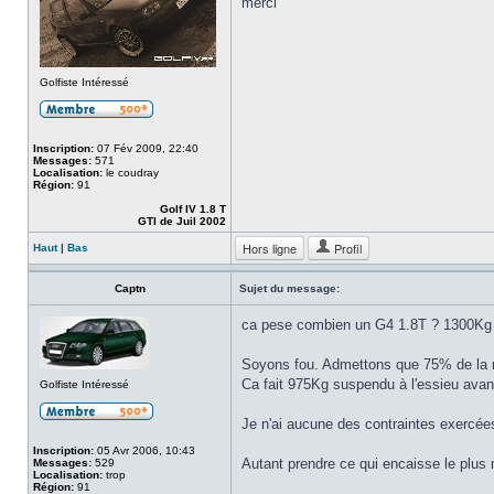
merci
Golfiste Intéressé
Inscription:
07 Fév 2009, 22:40
Messages:
571
Localisation:
le coudray
Région:
91
Golf IV 1.8 T
GTI de Juil 2002
Hors ligne
Profil
Haut
|
Bas
Captn
Sujet du message:
ca pese combien un G4 1.8T ? 1300Kg
Soyons fou. Admettons que 75% de la mas
Ca fait 975Kg suspendu à l'essieu avan
Golfiste Intéressé
Je n'ai aucune des contraintes exercé
Inscription:
05 Avr 2006, 10:43
Autant prendre ce qui encaisse le plus 
Messages:
529
Localisation:
trop
Région:
91