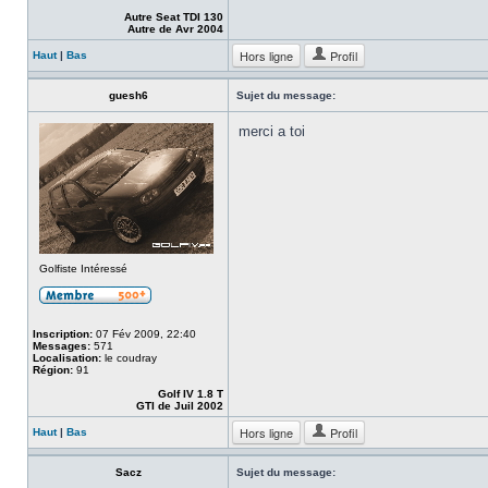
Autre Seat TDI 130
Autre de Avr 2004
Hors ligne
Profil
Haut
|
Bas
guesh6
Sujet du message:
merci a toi
Golfiste Intéressé
Inscription:
07 Fév 2009, 22:40
Messages:
571
Localisation:
le coudray
Région:
91
Golf IV 1.8 T
GTI de Juil 2002
Hors ligne
Profil
Haut
|
Bas
Sacz
Sujet du message: