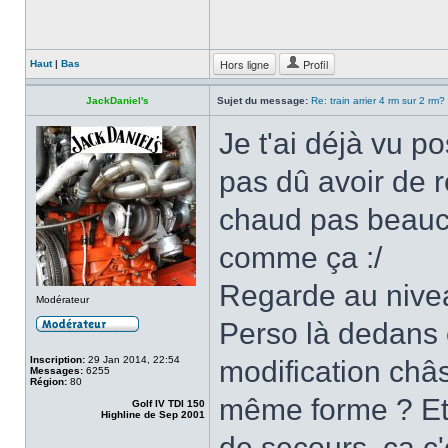
Hors ligne
Profil
Haut
|
Bas
JackDaniel's
Sujet du message:
Re: train arrier 4 rm sur 2 rm?
Je t'ai déjà vu po
pas dû avoir de
chaud pas beauc
comme ça :/
Regarde au nivea
Modérateur
Perso là dedans c
Inscription:
29 Jan 2014, 22:54
modification châs
Messages:
6255
Région:
80
même forme ? Et 
Golf IV TDI 150
Highline de Sep 2001
de secours, ça c'e