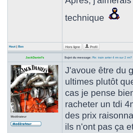
Après, j'aimerais
technique
Hors ligne
Profil
Haut
|
Bas
JackDaniel's
Sujet du message:
Re: train arrier 4 rm sur 2 rm?
J'avoue être du g
ultimes plutôt qu
cas je pense bien
racheter un tdi 4
des prix raisonn
Modérateur
ils n'ont pas ça e