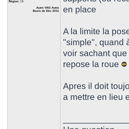
Région:
16
en place
Autre VAG Autre
Basis de Déc 2011
A la limite la pos
"simple", quand à
voir sachant que 
repose la roue
Apres il doit tou
a mettre en lieu 
_____________