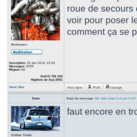
roue de secours 
voir pour poser 
comment ça se p
Modérateur
Inscription:
29 Jan 2014, 22:54
Messages:
6255
Région:
80
Golf IV TDI 150
Highline de Sep 2001
Hors ligne
Profil
Garage
Haut
|
Bas
Soon
Sujet du message:
Re: train arrier 4 rm sur 2 rm?
faut encore en tro
Golfiste Timide