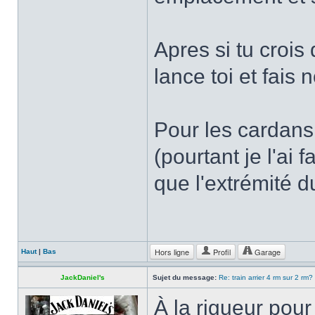
Apres si tu crois
lance toi et fais 
Pour les cardans 
(pourtant je l'ai 
que l'extrémité d
Hors ligne
Profil
Garage
Haut
|
Bas
JackDaniel's
Sujet du message:
Re: train arrier 4 rm sur 2 rm?
À la rigueur pour