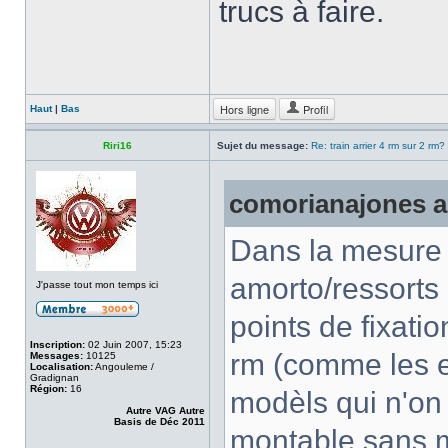
trucs à faire.
Hors ligne
Profil
Haut
|
Bas
Riri16
Sujet du message:
Re: train arrier 4 rm sur 2 rm?
comorianajones a 
Dans la mesure o
amorto/ressorts 
J'passe tout mon temps ici
points de fixatio
Inscription:
02 Juin 2007, 15:23
rm (comme les e
Messages:
10125
Localisation:
Angouleme /
Gradignan
Région:
16
modèls qui n'on 
Autre VAG Autre
Basis de Déc 2011
montable sans m