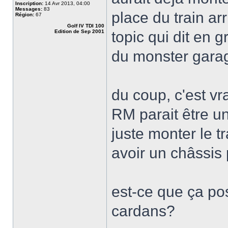
Inscription:
14 Avr 2013, 04:00
Messages:
83
place du train ar
Région:
67
Golf IV TDI 100
Edition de Sep 2001
topic qui dit en g
du monster gara
du coup, c'est vr
RM parait être u
juste monter le t
avoir un châssis 
est-ce que ça po
cardans?