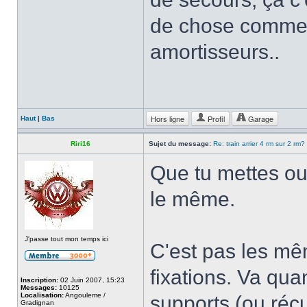
de chose comme l
amortisseurs..
Hors ligne
Profil
Garage
Haut
|
Bas
Riri16
Sujet du message:
Re: train arrier 4 rm sur 2 rm?
Que tu mettes ou
le même.
J'passe tout mon temps ici
C'est pas les mê
fixations. Va qua
Inscription:
02 Juin 2007, 15:23
Messages:
10125
Localisation:
Angouleme /
supports (ou récu
Gradignan