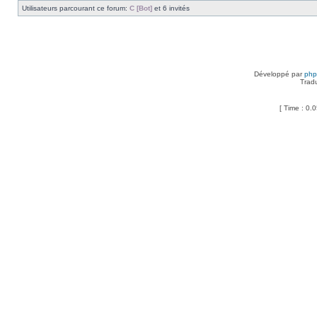
Utilisateurs parcourant ce forum:
C [Bot]
et 6 invités
Développé par
ph
Trad
[ Time : 0.0