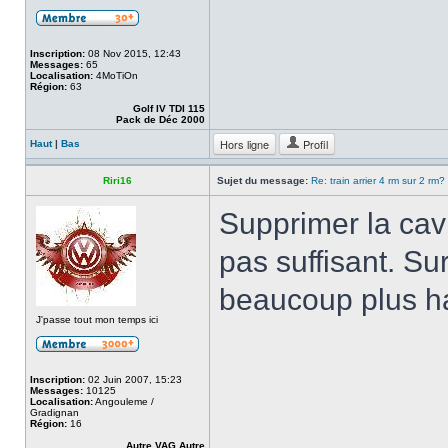
Inscription:
08 Nov 2015, 12:43
Messages:
65
Localisation:
4MoTiOn
Région:
63
Golf IV TDI 115
Pack de Déc 2000
Hors ligne
Profil
Haut
|
Bas
Riri16
Sujet du message:
Re: train arrier 4 rm sur 2 rm?
Supprimer la cav
pas suffisant. Su
beaucoup plus h
J'passe tout mon temps ici
Inscription:
02 Juin 2007, 15:23
Messages:
10125
Localisation:
Angouleme /
Gradignan
Région:
16
Autre VAG Autre