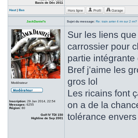
Basis de Déc 2011
Hors ligne
Profil
Garage
Haut
|
Bas
JackDaniel's
Sujet du message:
Re: train arrier 4 rm sur 2 rm?
Sur les liens que
carrossier pour ch
partie intégrante
Bref j'aime les gr
gros lol
Modérateur
Les ricains font 
Inscription:
29 Jan 2014, 22:54
on a de la chan
Messages:
6255
Région:
80
tolérance envers 
Golf IV TDI 150
Highline de Sep 2001