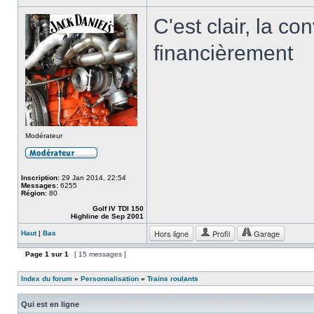
C'est clair, la co
financièrement
Modérateur
Inscription:
29 Jan 2014, 22:54
Messages:
6255
Région:
80
Golf IV TDI 150
Highline de Sep 2001
Hors ligne
Profil
Garage
Haut
|
Bas
Page
1
sur
1
[ 15 messages ]
Index du forum
»
Personnalisation
»
Trains roulants
Qui est en ligne