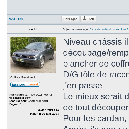
Hors ligne
Profil
Haut
|
Bas
*cedric*
Sujet du message:
Re: train arrier 4 rm sur 2 rm?
Niveau châssis il
découpage/rempla
plancher de coff
D/G tôle de raccor
Golfiste Passionné
j'en passe..
Le mieux serait d
Inscription:
27 Nov 2013, 00:42
Messages:
1504
Localisation:
Chateaurenard
Région:
13
de tout découper 
Golf IV TDI 130
Match II de Mar 2003
Pour les cardan, i