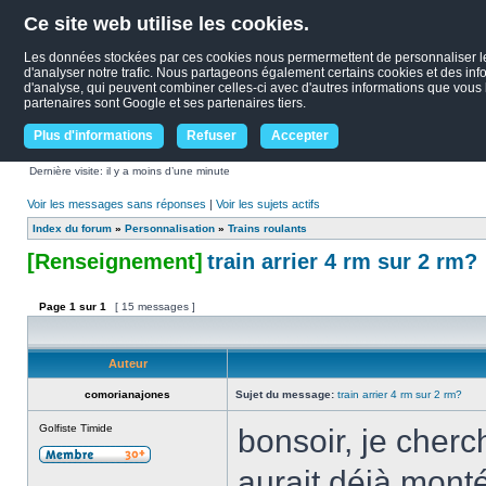
Ce site web utilise les cookies.
Les données stockées par ces cookies nous permermettent de personnaliser le c
d'analyser notre trafic. Nous partageons également certains cookies et des infor
d'analyse, qui peuvent combiner celles-ci avec d'autres informations que vous le
partenaires sont Google et ses partenaires tiers.
Plus d'informations
Refuser
Accepter
Dernière visite: il y a moins d’une minute
Voir les messages sans réponses
|
Voir les sujets actifs
Index du forum
»
Personnalisation
»
Trains roulants
[Renseignement]
train arrier 4 rm sur 2 rm?
Page
1
sur
1
[ 15 messages ]
Auteur
comorianajones
Sujet du message:
train arrier 4 rm sur 2 rm?
Golfiste Timide
bonsoir, je cher
aurait déjà monté