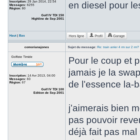
Inscription:
29 Jan 2014, 22:54
en diesel pour le
Messages:
6255
Région:
80
Golf IV TDI 150
Highline de Sep 2001
Hors ligne
Profil
Garage
Haut
|
Bas
comorianajones
Sujet du message:
Re: train arrier 4 rm sur 2 rm?
Golfiste Timide
Pour le coup et p
jamais je la swap
Inscription:
14 Avr 2013, 04:00
Messages:
83
de l'essence la-b
Région:
67
Golf IV TDI 100
Edition de Sep 2001
j'aimerais bien 
pas pouvoir reven
déjà fait pas mal