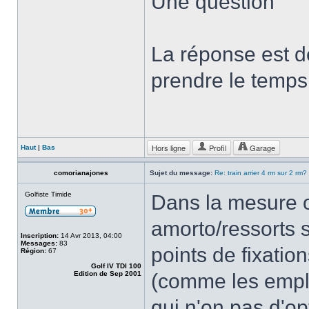
Une question
La réponse est d
prendre le temps
Hors ligne
Profil
Garage
Haut
|
Bas
comorianajones
Sujet du message:
Re: train arrier 4 rm sur 2 rm?
Golfiste Timide
Dans la mesure ou
amorto/ressorts s
Inscription:
14 Avr 2013, 04:00
Messages:
83
points de fixation
Région:
67
Golf IV TDI 100
Edition de Sep 2001
(comme les empla
qui n'on pas d'op