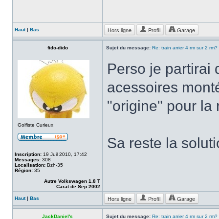
Hors ligne
Profil
Garage
Haut
|
Bas
fido-dido
Sujet du message:
Re: train arrier 4 rm sur 2 rm?
Perso je partirai
acessoires monté
"origine" pour la 
Golfiste Curieux
Sa reste la solut
Inscription:
19 Juil 2010, 17:42
Messages:
308
Localisation:
Bzh-35
Région:
35
Autre Volkswagen 1.8 T
Carat de Sep 2002
Hors ligne
Profil
Garage
Haut
|
Bas
JackDaniel's
Sujet du message:
Re: train arrier 4 rm sur 2 rm?