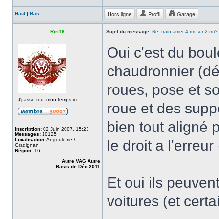
Hors ligne
Profil
Garage
Haut
|
Bas
Riri16
Sujet du message:
Re: train arrier 4 rm sur 2 rm?
Oui c'est du bou
chaudronnier (d
roues, pose et 
J'passe tout mon temps ici
roue et des suppo
bien tout aligné 
Inscription:
02 Juin 2007, 15:23
Messages:
10125
Localisation:
Angouleme /
le droit a l'erre
Gradignan
Région:
16
Autre VAG Autre
Basis de Déc 2011
Et oui ils peuvent
voitures (et certa