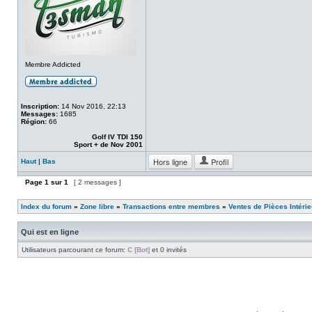
Membre Addicted
Inscription:
14 Nov 2016, 22:13
Messages:
1685
Région:
66
Golf IV TDI 150
Sport + de Nov 2001
Hors ligne
Profil
Haut
|
Bas
Page
1
sur
1
[ 2 messages ]
Index du forum
»
Zone libre
»
Transactions entre membres
»
Ventes de Pièces Intéri
Qui est en ligne
Utilisateurs parcourant ce forum:
C [Bot]
et 0 invités