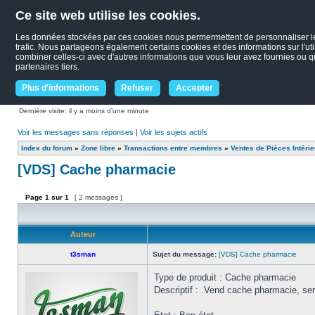
Ce site web utilise les cookies.
Les données stockées par ces cookies nous permermettent de personnaliser le c
trafic. Nous partageons également certains cookies et des informations sur l'uti
combiner celles-ci avec d'autres informations que vous leur avez fournies ou qu'
partenaires tiers.
Plus d'informations
Refuser
Accepter
Dernière visite: il y a moins d’une minute
Voir les messages sans réponses
|
Voir les sujets actifs
Index du forum
»
Zone libre
»
Transactions entre membres
»
Ventes de Pièces Intéri
[VDS] Cache pharmacie
Page
1
sur
1
[ 2 messages ]
Auteur
t3sman
Sujet du message:
[VDS] Cache pharmacie
Type de produit : Cache pharmacie
Descriptif : .Vend cache pharmacie, ser