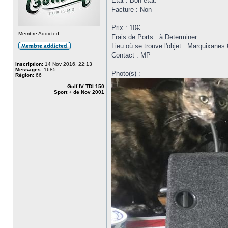
Etat : Bon état.
Facture : Non
Prix : 10€
Membre Addicted
Frais de Ports : à Determiner.
Lieu où se trouve l'objet : Marquixanes
Contact : MP
Inscription:
14 Nov 2016, 22:13
Messages:
1685
Photo(s) :
Région:
66
Golf IV TDI 150
Sport + de Nov 2001