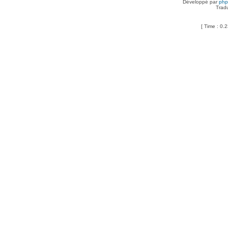
Développé par
ph
Trad
[ Time : 0.2