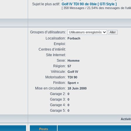
Sujet le plus actif:
Golf IV TDI 90 de 0bie [ GTI Style ]
[ 358 Messages / 21.54% des messages de l’utili
Groupes d’utilisateurs:
Localisation:
Forbach
Emploi:
Centres d’intérêt:
Site Internet:
Sexe:
Homme
Région:
57
Véhicule:
Golf IV
Motorisation:
TDI 90
Finition:
Sport +
Mise en circulation:
18 Juin 2000
Garage 2:
0
Garage 3:
0
Garage 4:
0
Garage 5:
0
Activi
Posts