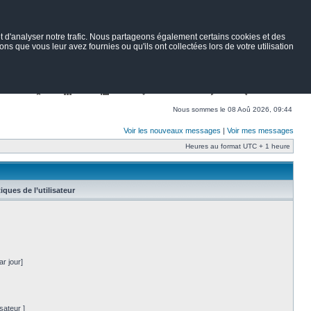
 d'analyser notre trafic. Nous partageons également certains cookies et des
ns que vous leur avez fournies ou qu'ils ont collectées lors de votre utilisation
Nav
Portail
Forum
Petites annonces
Wiki
Rechercher
Nous sommes le 08 Aoû 2026, 09:44
Voir les nouveaux messages
|
Voir mes messages
Heures au format UTC + 1 heure
tiques de l’utilisateur
r jour]
sateur ]