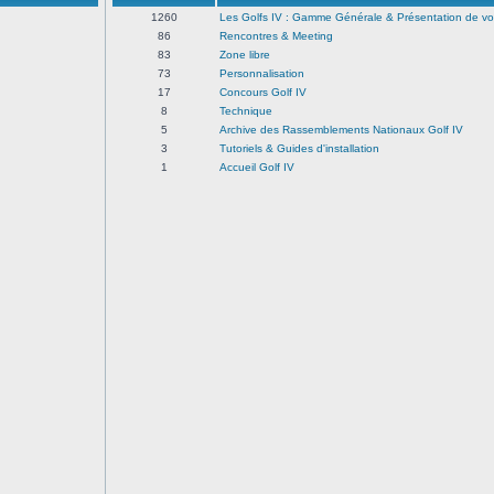
1260
Les Golfs IV : Gamme Générale & Présentation de vo
86
Rencontres & Meeting
83
Zone libre
73
Personnalisation
17
Concours Golf IV
8
Technique
5
Archive des Rassemblements Nationaux Golf IV
3
Tutoriels & Guides d'installation
1
Accueil Golf IV