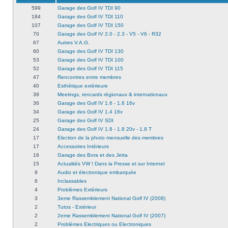
599
Garage des Golf IV TDI 90
184
Garage des Golf IV TDI 110
107
Garage des Golf IV TDI 150
70
Garage des Golf IV 2.0 - 2.3 - V5 - V6 - R32
67
Autres V.A.G.
60
Garage des Golf IV TDI 130
53
Garage des Golf IV TDI 100
52
Garage des Golf IV TDI 115
47
Rencontres entre membres
40
Esthétique extérieure
39
Meetings, rencards régionaux & internationaux
36
Garage des Golf IV 1.6 - 1.6 16v
34
Garage des Golf IV 1.4 16v
25
Garage des Golf IV SDI
24
Garage des Golf IV 1.8 - 1.8 20v - 1.8 T
17
Election de la photo mensuelle des membres
17
Accessoires Intérieurs
16
Garage des Bora et des Jetta
15
Actualités VW ! Dans la Presse et sur Internet
9
Audio et électronique embarquée
6
Inclassables
4
Problèmes Extérieurs
3
3eme Rassemblement National Golf IV (2008)
2
Tutos - Extérieur
2
2eme Rassemblement National Golf IV (2007)
2
Problèmes Electriques ou Electroniques