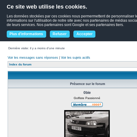
Ce site web utilise les cookies.
Les données stockées par ces cookies nous permermettent de personnaliser le c
informations sur l'utilisation de notre site avec nos partenaires de médias socia
de leurs services. Nos partenaires sont Google et ses partenaires tiers.
Plus d'informations
Refuser
Accepter
Dernière visite: il y a moins d’une minute
Voir les messages sans réponses
|
Voir les sujets actifs
Index du forum
Présence sur le forum
0bie
Golfiste Passionné