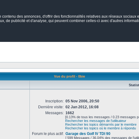
ontenu des annonces, d'offrir des fonctionnalités relatives aux réseaux sociaux et
ux, de publicité et d'analyse, qui peuvent combiner celles-ci avec d'autres informatio
Vue du profil - 0bie
Statis
Inscription:
05 Nov 2006, 20:50
Dernière visite:
02 Jan 2012, 16:08
Messages:
1662
[0.13% de tous les messages / 0.23 messages pa
Rechercher les messages de l’utilisateur
Rechercher les topics démarrés par le membre
Rechercher les topics où le membre à répondu
Forum le plus actif:
Garage des Golf IV TDI 90
[ 599 Messages / 36.04% des messages de l’utili