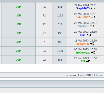
24 Mai 2024, 21:11
JJP
42
531
Steph1603
27 Mai 2023, 18:01
JJP
72
1132
Julie VW37
25 Mai 2023, 18:27
JJP
22
514
francky31
20 Mai 2023, 23:10
JJP
27
435
HoT
11 Mai 2023, 18:59
JJP
7
192
coxwen31
06 Mai 2023, 16:00
JJP
23
1129
StoOnHead
22 Jan 2023, 13:30
JJP
22
586
JJP
Heures au format UTC + 1 heure