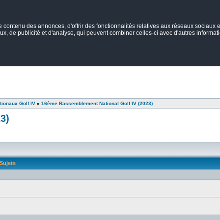
ontenu des annonces, d'offrir des fonctionnalités relatives aux réseaux sociaux et
ux, de publicité et d'analyse, qui peuvent combiner celles-ci avec d'autres informatio
ionaux Golf IV
»
16ème Rassemblement National Golf IV (2023)
3)
Sujets