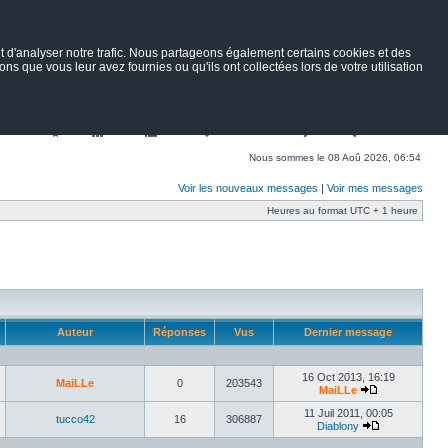
 d'analyser notre trafic. Nous partageons également certains cookies et des
ns que vous leur avez fournies ou qu'ils ont collectées lors de votre utilisation
Nav
Portail
Forum
Petites annonces
Wiki
Rechercher
Nous sommes le 08 Aoû 2026, 06:54
Voir les nouveaux messages
|
Voir mes messages
Heures au format UTC + 1 heure
Auteur
Réponses
Vus
Dernier message
16 Oct 2013, 16:19
MaiLLe
0
203543
MaiLLe
11 Juil 2011, 00:05
tucco42
16
306887
Diablony