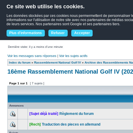
Ce site web utilise les cookies.
Les données stockées par ces cookies nous permermettent de personnaliser le c
informations sur l'utilisation de notre site avec nos partenaires de médias socia
de leurs services. Nos partenaires sont Google et ses partenaires tiers.
Plus d'informations
Refuser
Accepter
Dernière visite: il y a moins d’une minute
Voir les messages sans réponses
|
Voir les sujets actifs
Index du forum
»
Rassemblement National Golf IV
»
Archive des Rassemblements Nat
16ème Rassemblement National Golf IV (202
Page
1
sur
1
[ 7 sujets ]
Annonces
[Sujet déjà traité]
Règlement du forum
[Rech]
Traduction des pieces en allemand
Sujets