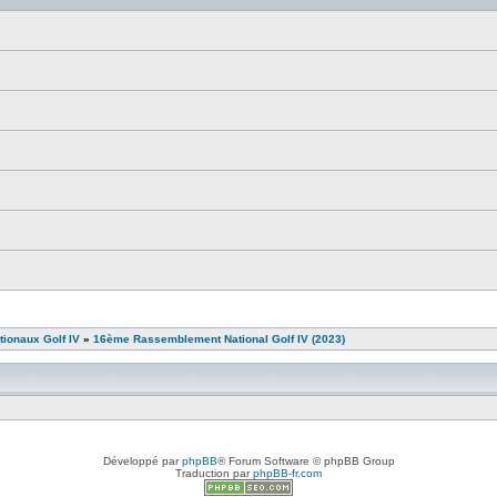
ionaux Golf IV
»
16ème Rassemblement National Golf IV (2023)
Développé par
phpBB
® Forum Software © phpBB Group
Traduction par
phpBB-fr.com