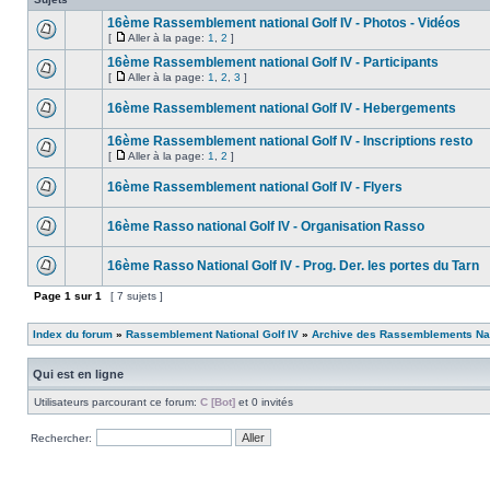
16ème Rassemblement national Golf IV - Photos - Vidéos
[
Aller à la page:
1
,
2
]
16ème Rassemblement national Golf IV - Participants
[
Aller à la page:
1
,
2
,
3
]
16ème Rassemblement national Golf IV - Hebergements
16ème Rassemblement national Golf IV - Inscriptions resto
[
Aller à la page:
1
,
2
]
16ème Rassemblement national Golf IV - Flyers
16ème Rasso national Golf IV - Organisation Rasso
16ème Rasso National Golf IV - Prog. Der. les portes du Tarn
Page
1
sur
1
[ 7 sujets ]
Index du forum
»
Rassemblement National Golf IV
»
Archive des Rassemblements Nat
Qui est en ligne
Utilisateurs parcourant ce forum:
C [Bot]
et 0 invités
Rechercher: