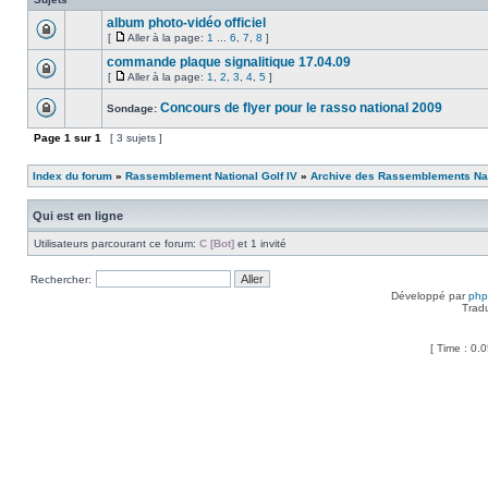
album photo-vidéo officiel
[
Aller à la page:
1
...
6
,
7
,
8
]
commande plaque signalitique 17.04.09
[
Aller à la page:
1
,
2
,
3
,
4
,
5
]
Concours de flyer pour le rasso national 2009
Sondage:
Page
1
sur
1
[ 3 sujets ]
Index du forum
»
Rassemblement National Golf IV
»
Archive des Rassemblements Nat
Qui est en ligne
Utilisateurs parcourant ce forum:
C [Bot]
et 1 invité
Rechercher:
Développé par
ph
Trad
[ Time : 0.0