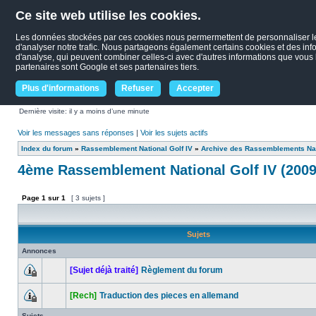
Ce site web utilise les cookies.
Les données stockées par ces cookies nous permermettent de personnaliser le c
d'analyser notre trafic. Nous partageons également certains cookies et des infor
d'analyse, qui peuvent combiner celles-ci avec d'autres informations que vous le
partenaires sont Google et ses partenaires tiers.
Plus d'informations
Refuser
Accepter
Dernière visite: il y a moins d’une minute
Voir les messages sans réponses
|
Voir les sujets actifs
Index du forum
»
Rassemblement National Golf IV
»
Archive des Rassemblements Nat
4ème Rassemblement National Golf IV (2009
Page
1
sur
1
[ 3 sujets ]
Sujets
Annonces
[Sujet déjà traité]
Règlement du forum
[Rech]
Traduction des pieces en allemand
Sujets