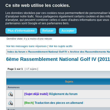
Ce site web utilise les cookies.
Les données stockées par ces cookies nous permermettent de personnaliser le c
d'analyser notre trafic. Nous partageons également certains cookies et des infor
d'analyse, qui peuvent combiner celles-ci avec d'autres informations que vous le
partenaires sont Google et ses partenaires tiers.
Plus d'informations
Refuser
Accepter
Dernière visite: il y a moins d’une minute
Voir les messages sans réponses
|
Voir les sujets actifs
Index du forum
»
Rassemblement National Golf IV
»
Archive des Rassemblements Nat
6ème Rassemblement National Golf IV (2011
Page
1
sur
1
[ 17 sujets ]
Sujets
Annonces
[Sujet déjà traité]
Règlement du forum
[Rech]
Traduction des pieces en allemand
Sujets