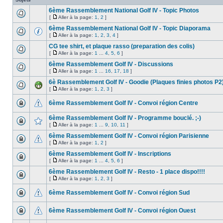
6ème Rassemblement National Golf IV - Topic Photos
[
Aller à la page:
1
,
2
]
6ème Rassemblement National Golf IV - Topic Diaporama
[
Aller à la page:
1
,
2
,
3
,
4
]
CG tee shirt, et plaque rasso (preparation des colis)
[
Aller à la page:
1
...
4
,
5
,
6
]
6ème Rassemblement Golf IV - Discussions
[
Aller à la page:
1
...
16
,
17
,
18
]
6è Rassemblement Golf IV - Goodie (Plaques finies photos P2
[
Aller à la page:
1
,
2
,
3
]
6ème Rassemblement Golf IV - Convoi région Centre
6ème Rassemblement Golf IV - Programme bouclé. ;-)
[
Aller à la page:
1
...
9
,
10
,
11
]
6ème Rassemblement Golf IV - Convoi région Parisienne
[
Aller à la page:
1
,
2
]
6ème Rassemblement Golf IV - Inscriptions
[
Aller à la page:
1
...
4
,
5
,
6
]
6ème Rassemblement Golf IV - Resto - 1 place dispo!!!!
[
Aller à la page:
1
,
2
,
3
]
6ème Rassemblement Golf IV - Convoi région Sud
6ème Rassemblement Golf IV - Convoi région Ouest