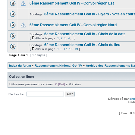
6ème Rassemblement Golf IV - Convoi région Est
6ème Rassemblement Golf IV - Flyers - Vote en cours
Sondage:
6ème Rassemblement Golf IV - Convoi région Nord
6eme Rassemblement Golf IV - Choix de la date
Sondage:
[
Aller à la page:
1
,
2
,
3
,
4
,
5
]
6ème Rassemblement Golf IV - Choix du lieu
Sondage:
[
Aller à la page:
1
...
17
,
18
,
19
]
Page
1
sur
1
[ 17 sujets ]
Index du forum
»
Rassemblement National Golf IV
»
Archive des Rassemblements Nat
Qui est en ligne
Utilisateurs parcourant ce forum:
C [Bot]
et 0 invités
Rechercher:
Développé par
ph
Trad
[ Time : 0.0