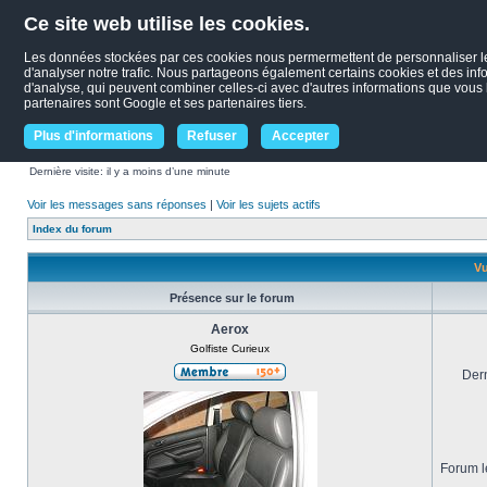
Ce site web utilise les cookies.
Les données stockées par ces cookies nous permermettent de personnaliser le c
d'analyser notre trafic. Nous partageons également certains cookies et des infor
d'analyse, qui peuvent combiner celles-ci avec d'autres informations que vous le
partenaires sont Google et ses partenaires tiers.
Plus d'informations
Refuser
Accepter
Dernière visite: il y a moins d’une minute
Voir les messages sans réponses
|
Voir les sujets actifs
Index du forum
Vu
Présence sur le forum
Aerox
Golfiste Curieux
Dern
Forum le