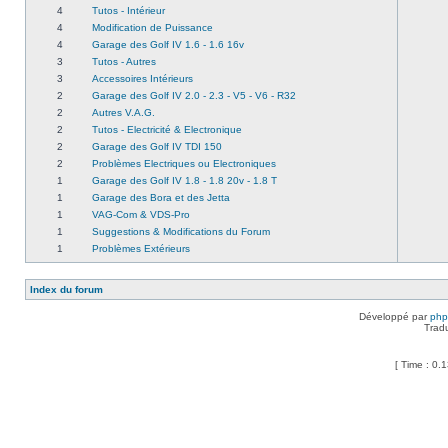
4
Tutos - Intérieur
4
Modification de Puissance
4
Garage des Golf IV 1.6 - 1.6 16v
3
Tutos - Autres
3
Accessoires Intérieurs
2
Garage des Golf IV 2.0 - 2.3 - V5 - V6 - R32
2
Autres V.A.G.
2
Tutos - Electricité & Electronique
2
Garage des Golf IV TDI 150
2
Problèmes Electriques ou Electroniques
1
Garage des Golf IV 1.8 - 1.8 20v - 1.8 T
1
Garage des Bora et des Jetta
1
VAG-Com & VDS-Pro
1
Suggestions & Modifications du Forum
1
Problèmes Extérieurs
Index du forum
Développé par
ph
Trad
[ Time : 0.1