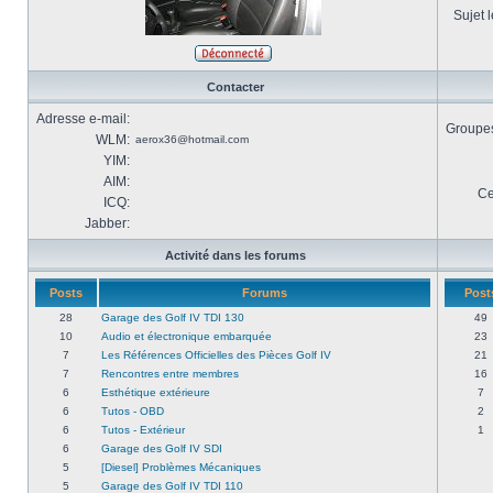
Sujet l
Contacter
Adresse e-mail:
Groupes 
WLM:
aerox36@hotmail.com
YIM:
AIM:
Ce
ICQ:
Jabber:
Activité dans les forums
Posts
Forums
Post
28
Garage des Golf IV TDI 130
49
10
Audio et électronique embarquée
23
7
Les Références Officielles des Pièces Golf IV
21
7
Rencontres entre membres
16
6
Esthétique extérieure
7
6
Tutos - OBD
2
6
Tutos - Extérieur
1
6
Garage des Golf IV SDI
5
[Diesel] Problèmes Mécaniques
5
Garage des Golf IV TDI 110