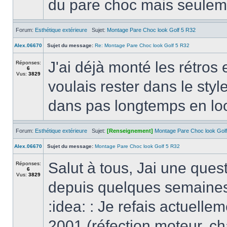
du pare choc mais seulemen
Forum:
Esthétique extérieure
Sujet:
Montage Pare Choc look Golf 5 R32
Alex.06670
Sujet du message:
Re: Montage Pare Choc look Golf 5 R32
J'ai déjà monté les rétros 
Réponses:
6
Vus:
3829
voulais rester dans le styl
dans pas longtemps en loo
Forum:
Esthétique extérieure
Sujet:
[Renseignement]
Montage Pare Choc look Gol
Alex.06670
Sujet du message:
Montage Pare Choc look Golf 5 R32
Salut à tous, Jai une ques
Réponses:
6
Vus:
3829
depuis quelques semaines 
:idea: : Je refais actuell
2001 (réfection moteur, ch