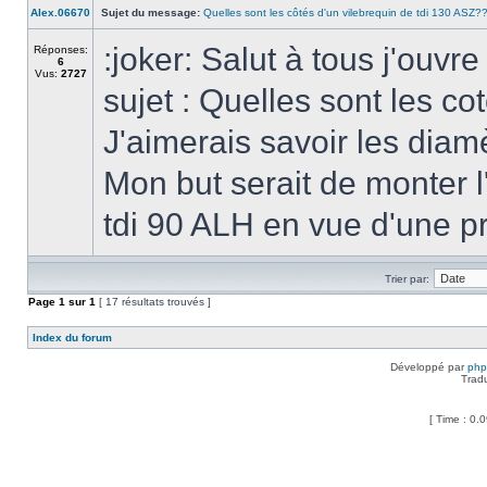
Alex.06670
Sujet du message:
Quelles sont les côtés d'un vilebrequin de tdi 130 ASZ?
:joker: Salut à tous j'ouvre
Réponses:
6
Vus:
2727
sujet : Quelles sont les c
J'aimerais savoir les diamè
Mon but serait de monter 
tdi 90 ALH en vue d'une pr
Trier par:
Page
1
sur
1
[ 17 résultats trouvés ]
Index du forum
Développé par
ph
Trad
[ Time : 0.0