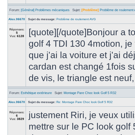
Forum:
[Général] Problèmes mécaniques
Sujet:
[Problème]
Problème de roulement
Alex.06670
Sujet du message:
Problème de roulement AVG
[quote][/quote]Bonjour a t
Réponses:
5
Vus:
6128
golf 4 TDI 130 4motion, je
que j'ai la voiture et j'ai 
cardan est changé 1fois su
de vis, le triangle est neuf
Forum:
Esthétique extérieure
Sujet:
Montage Pare Choc look Golf 5 R32
Alex.06670
Sujet du message:
Re: Montage Pare Choc look Golf 5 R32
justement Riri, je veux uti
Réponses:
6
Vus:
3829
mettre sur le PC look golf