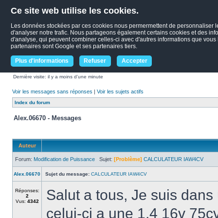
Ce site web utilise les cookies.
Les données stockées par ces cookies nous permermettent de personnaliser le c
d'analyser notre trafic. Nous partageons également certains cookies et des infor
d'analyse, qui peuvent combiner celles-ci avec d'autres informations que vous le
partenaires sont Google et ses partenaires tiers.
Plus d'informations
Refuser
Accepter
Dernière visite: il y a moins d’une minute
Voir les messages sans réponses
|
Voir les sujets actifs
Index du forum
Alex.06670 - Messages
Auteur
Forum:
Modification de Puissance
Sujet:
[Problème]
CALCULATEUR IAW4CV
Alex.06670
Sujet du message:
CALCULATEUR IAW4CV
Salut a tous, Je suis dans
Réponses:
2
Vus:
4342
celui-ci a une 1.4 16v 75c