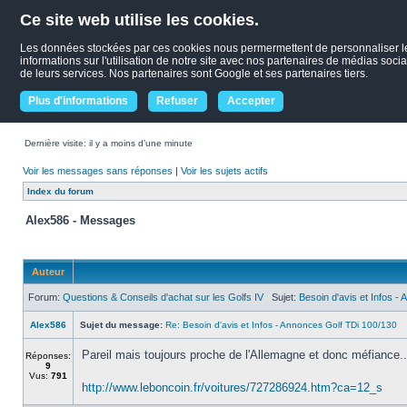
Ce site web utilise les cookies.
Les données stockées par ces cookies nous permermettent de personnaliser le c
informations sur l'utilisation de notre site avec nos partenaires de médias socia
de leurs services. Nos partenaires sont Google et ses partenaires tiers.
Plus d'informations
Refuser
Accepter
Dernière visite: il y a moins d’une minute
Voir les messages sans réponses
|
Voir les sujets actifs
Index du forum
Alex586 - Messages
Auteur
Forum:
Questions & Conseils d'achat sur les Golfs IV
Sujet:
Besoin d'avis et Infos -
Alex586
Sujet du message:
Re: Besoin d'avis et Infos - Annonces Golf TDi 100/130
Pareil mais toujours proche de l'Allemagne et donc méfiance..
Réponses:
9
Vus:
791
http://www.leboncoin.fr/voitures/727286924.htm?ca=12_s