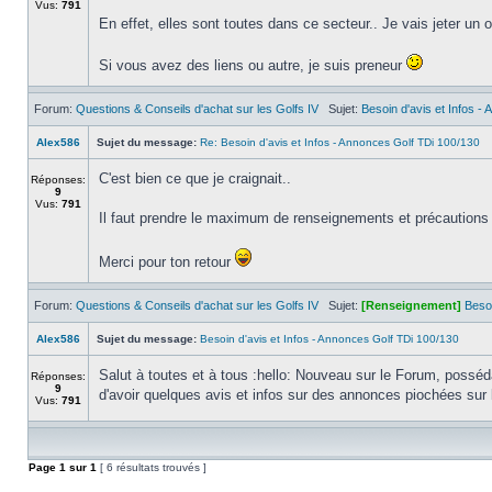
Vus:
791
En effet, elles sont toutes dans ce secteur.. Je vais jeter un
Si vous avez des liens ou autre, je suis preneur
Forum:
Questions & Conseils d'achat sur les Golfs IV
Sujet:
Besoin d'avis et Infos -
Alex586
Sujet du message:
Re: Besoin d'avis et Infos - Annonces Golf TDi 100/130
C'est bien ce que je craignait..
Réponses:
9
Vus:
791
Il faut prendre le maximum de renseignements et précautions av
Merci pour ton retour
Forum:
Questions & Conseils d'achat sur les Golfs IV
Sujet:
[Renseignement]
Besoi
Alex586
Sujet du message:
Besoin d'avis et Infos - Annonces Golf TDi 100/130
Salut à toutes et à tous :hello: Nouveau sur le Forum, possédan
Réponses:
9
d'avoir quelques avis et infos sur des annonces piochées sur le
Vus:
791
Page
1
sur
1
[ 6 résultats trouvés ]