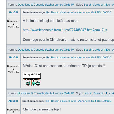
Forum:
Questions & Conseils d'achat sur les Golfs IV
Sujet:
Besoin d'avis et Infos -
Alex586
Sujet du message:
Re: Besoin d'avis et Infos - Annonces Golf TDi 100/130
A la limite celle çi est plutôt pas mal :
Réponses:
9
Vus:
791
http://www.leboncoin.fr/voitures/727488947.htm?ca=17_s
Dommage pour le Climatronic, mais le reste nickel et pas tro
Forum:
Questions & Conseils d'achat sur les Golfs IV
Sujet:
Besoin d'avis et Infos -
Alex586
Sujet du message:
Re: Besoin d'avis et Infos - Annonces Golf TDi 100/130
M*rde.. C'est une essence, la même en TDi je prends !!
Réponses:
9
Vus:
791
Forum:
Questions & Conseils d'achat sur les Golfs IV
Sujet:
Besoin d'avis et Infos -
Alex586
Sujet du message:
Re: Besoin d'avis et Infos - Annonces Golf TDi 100/130
Clair que ce serait le top !
Réponses:
9