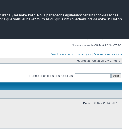
 d'analyser notre trafic. Nous partageons également certains cookies et des
ns que vous leur avez fournies ou qu'ils ont collectées lors de votre utilisation
Nav
Portail
Forum
Petites annonces
Wiki
Rechercher
Nous sommes le 06 Aoû 2026, 07:10
Voir les nouveaux messages
|
Voir mes messages
Heures au format UTC + 1 heure
Rechercher dans ces résultats:
Posté:
03 Nov 2014, 20:13