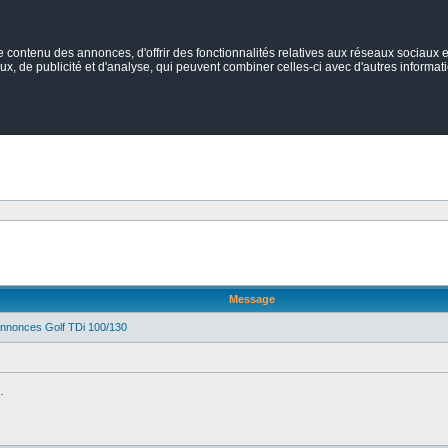
ontenu des annonces, d'offrir des fonctionnalités relatives aux réseaux sociaux et
ux, de publicité et d'analyse, qui peuvent combiner celles-ci avec d'autres informatio
Message
 Annonces Golf TDi 100/130
.