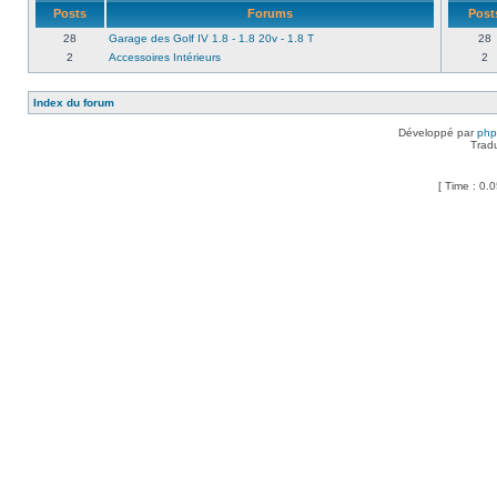
Posts
Forums
Post
28
Garage des Golf IV 1.8 - 1.8 20v - 1.8 T
28
2
Accessoires Intérieurs
2
Index du forum
Développé par
ph
Trad
[ Time : 0.0