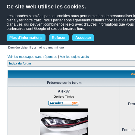
Ce site web utilise les cookies.
Les données stockées par ces cookies nous permermettent de personnaliser le c
d'analyser notre trafic. Nous partageons également certains cookies et des infor
d'analyse, qui peuvent combiner celles-ci avec d'autres informations que vous le
partenaires sont Google et ses partenaires tiers.
Plus d'informations
Refuser
Accepter
Dernière visite: il y a moins d’une minute
Voir les messages sans réponses
|
Voir les sujets actifs
Index du forum
Vu
Présence sur le forum
Alex87
Golfiste Timide
Dern
Forum le