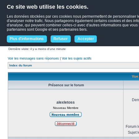
Ce site web utilise les cookies.
Les données stockées par ces cookies nous permermettent de personnaliser le c
d'analyser notre trafic. Nous partageons également certains cookies et des infor
d'analyse, qui peuvent combiner celles-ci avec d'autres informations que vous le
partenaires sont Google et ses partenaires tiers.
Plus d'informations
Refuser
Accepter
Dernière visite: il y a moins d’une minute
Voir les messages sans réponses
|
Voir les sujets actifs
Index du forum
Vue 
Présence sur le forum
Dern
alexletoss
Nouveau Membre
Forum le
Sujet l