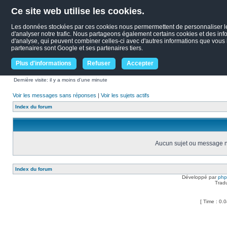
Ce site web utilise les cookies.
Les données stockées par ces cookies nous permermettent de personnaliser le c
d'analyser notre trafic. Nous partageons également certains cookies et des infor
d'analyse, qui peuvent combiner celles-ci avec d'autres informations que vous le
partenaires sont Google et ses partenaires tiers.
Plus d'informations
Refuser
Accepter
Dernière visite: il y a moins d’une minute
Voir les messages sans réponses
|
Voir les sujets actifs
Index du forum
Aucun sujet ou message ne
Index du forum
Développé par
ph
Trad
[ Time : 0.0