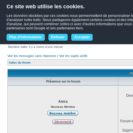
Ce site web utilise les cookies.
Les données stockées par ces cookies nous permermettent de personnaliser le c
d'analyser notre trafic. Nous partageons également certains cookies et des infor
d'analyse, qui peuvent combiner celles-ci avec d'autres informations que vous le
partenaires sont Google et ses partenaires tiers.
Plus d'informations
Refuser
Accepter
Dernière visite: il y a moins d’une minute
Voir les messages sans réponses
|
Voir les sujets actifs
Index du forum
Vu
Présence sur le forum
Dern
Amra
Nouveau Membre
Forum le
Sujet l