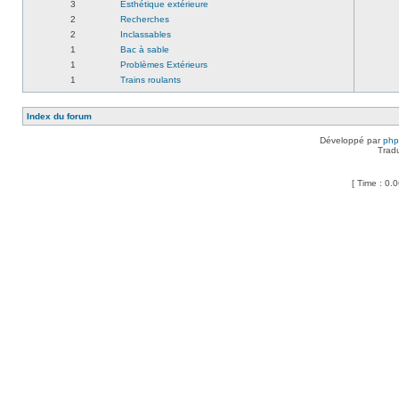
3
Esthétique extérieure
2
Recherches
2
Inclassables
1
Bac à sable
1
Problèmes Extérieurs
1
Trains roulants
Index du forum
Développé par
ph
Trad
[ Time : 0.0