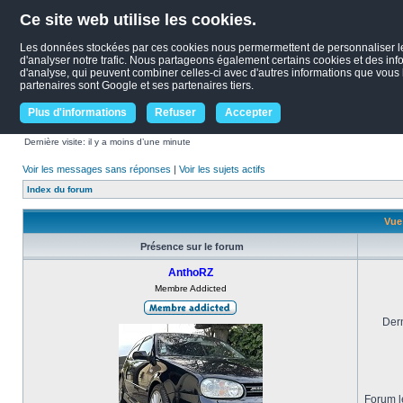
Ce site web utilise les cookies.
Les données stockées par ces cookies nous permermettent de personnaliser le c
d'analyser notre trafic. Nous partageons également certains cookies et des infor
d'analyse, qui peuvent combiner celles-ci avec d'autres informations que vous le
partenaires sont Google et ses partenaires tiers.
Plus d'informations
Refuser
Accepter
Dernière visite: il y a moins d’une minute
Voir les messages sans réponses
|
Voir les sujets actifs
Index du forum
Vue
Présence sur le forum
AnthoRZ
Membre Addicted
Dern
Forum le