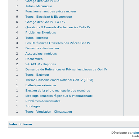
7
Garage des Golf IV SDI
7
Tutos - Mécanique
7
Fonctionnement des pièces moteur
6
Tutos - Electricité & Electronique
6
Garage des Golf IV 1.4 16v
4
Questions & Conseils d'achat sur les Golfs IV
4
Problèmes Extérieurs
3
Tutos - Intérieur
3
Les Références Officielles des Pièces Golf IV
2
Demandes d'estimation
2
Accessoires Intérieurs
2
Recherches
2
VAG-COM - Rapports
1
Demande de Références et Prix sur les pièces de Golf IV
1
Tutos - Extérieur
1
16ème Rassemblement National Golf IV (2023)
1
Esthétique extérieure
1
Election de la photo mensuelle des membres
1
Meetings, rencards régionaux & internationaux
1
Problèmes Administratifs
1
Sondages
1
Tutos - Ventilation - Climatisation
Index du forum
Développé par
ph
Trad