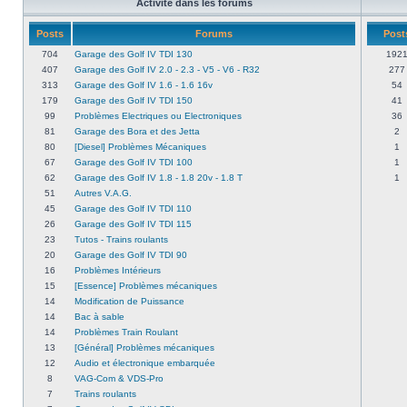
Activité dans les forums
Posts
Forums
Post
704
Garage des Golf IV TDI 130
192
407
Garage des Golf IV 2.0 - 2.3 - V5 - V6 - R32
277
313
Garage des Golf IV 1.6 - 1.6 16v
54
179
Garage des Golf IV TDI 150
41
99
Problèmes Electriques ou Electroniques
36
81
Garage des Bora et des Jetta
2
80
[Diesel] Problèmes Mécaniques
1
67
Garage des Golf IV TDI 100
1
62
Garage des Golf IV 1.8 - 1.8 20v - 1.8 T
1
51
Autres V.A.G.
45
Garage des Golf IV TDI 110
26
Garage des Golf IV TDI 115
23
Tutos - Trains roulants
20
Garage des Golf IV TDI 90
16
Problèmes Intérieurs
15
[Essence] Problèmes mécaniques
14
Modification de Puissance
14
Bac à sable
14
Problèmes Train Roulant
13
[Général] Problèmes mécaniques
12
Audio et électronique embarquée
8
VAG-Com & VDS-Pro
7
Trains roulants