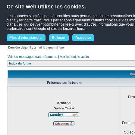
Ce site web utilise les cookies.
Les données stockées par ces cookies nous permermettent de personnaliser le c
d'analyser notre trafic. Nous partageons également certains cookies et des infor
d'analyse, qui peuvent combiner celles-ci avec d'autres informations que vous le
partenaires sont Google et ses partenaires tiers.
Plus d'informations
Refuser
Accepter
Dernière visite: il y a moins d’une minute
Voir les messages sans réponses
|
Voir les sujets actifs
Index du forum
Vue
Présence sur le forum
Dern
armand
Golfiste Timide
Forum le
Sujet l