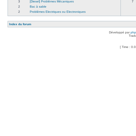
3
[Diesel] Problèmes Mécaniques
7
2
Bac à sable
2
Problèmes Electriques ou Electroniques
Index du forum
Développé par
ph
Trad
[ Time : 0.0