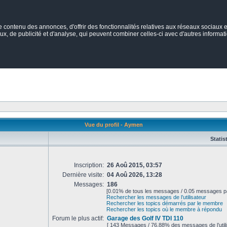
ontenu des annonces, d'offrir des fonctionnalités relatives aux réseaux sociaux et
ux, de publicité et d'analyse, qui peuvent combiner celles-ci avec d'autres informatio
Vue du profil - Aymen
Statis
Inscription:
26 Aoû 2015, 03:57
Dernière visite:
04 Aoû 2026, 13:28
Messages:
186
[0.01% de tous les messages / 0.05 messages pa
Rechercher les messages de l’utilisateur
Rechercher les topics démarrés par le membre
Rechercher les topics où le membre à répondu
Forum le plus actif:
Garage des Golf IV TDI 110
[ 143 Messages / 76.88% des messages de l’utili