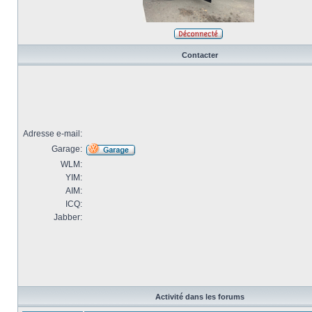
Contacter
Adresse e-mail:
Garage:
WLM:
YIM:
AIM:
ICQ:
Jabber:
Activité dans les forums