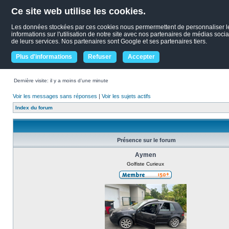
Ce site web utilise les cookies.
Les données stockées par ces cookies nous permermettent de personnaliser le c
informations sur l'utilisation de notre site avec nos partenaires de médias socia
de leurs services. Nos partenaires sont Google et ses partenaires tiers.
Plus d'informations
Refuser
Accepter
Dernière visite: il y a moins d’une minute
Voir les messages sans réponses
|
Voir les sujets actifs
Index du forum
Présence sur le forum
Aymen
Golfiste Curieux