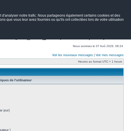
 d'analyser notre trafic. Nous partageons également certains cookies et des
ns que vous leur avez fournies ou qu'ils ont collectées lors de votre utilisation
Nav
Portail
Forum
Petites annonces
Wiki
Rechercher
Nous sommes le 07 Aoû 2026, 08:24
Voir les nouveaux messages
|
Voir mes messages
Heures au format UTC + 1 heure
tiques de l’utilisateur
r jour]
sateur ]