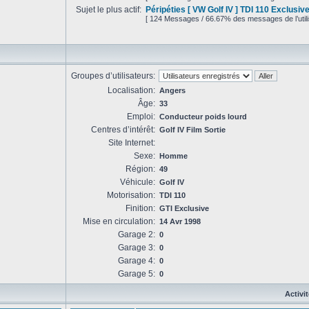
Sujet le plus actif:
Péripéties [ VW Golf IV ] TDI 110 Exclusiv
[ 124 Messages / 66.67% des messages de l’utili
Groupes d’utilisateurs:
Localisation:
Angers
Âge:
33
Emploi:
Conducteur poids lourd
Centres d’intérêt:
Golf IV Film Sortie
Site Internet:
Sexe:
Homme
Région:
49
Véhicule:
Golf IV
Motorisation:
TDI 110
Finition:
GTI Exclusive
Mise en circulation:
14 Avr 1998
Garage 2:
0
Garage 3:
0
Garage 4:
0
Garage 5:
0
Activi