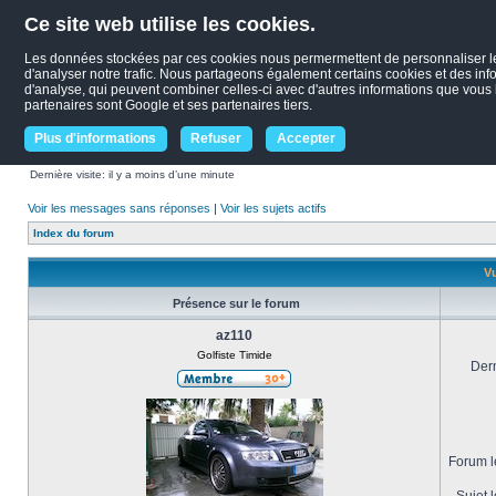
Ce site web utilise les cookies.
Les données stockées par ces cookies nous permermettent de personnaliser le c
d'analyser notre trafic. Nous partageons également certains cookies et des infor
d'analyse, qui peuvent combiner celles-ci avec d'autres informations que vous le
partenaires sont Google et ses partenaires tiers.
Plus d'informations
Refuser
Accepter
Dernière visite: il y a moins d’une minute
Voir les messages sans réponses
|
Voir les sujets actifs
Index du forum
Vu
Présence sur le forum
az110
Golfiste Timide
Dern
Forum le