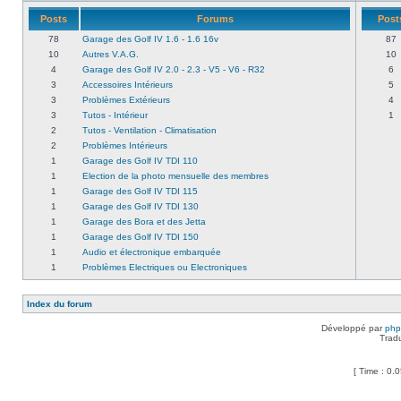
Posts
Forums
Post
78
Garage des Golf IV 1.6 - 1.6 16v
87
10
Autres V.A.G.
10
4
Garage des Golf IV 2.0 - 2.3 - V5 - V6 - R32
6
3
Accessoires Intérieurs
5
3
Problèmes Extérieurs
4
3
Tutos - Intérieur
1
2
Tutos - Ventilation - Climatisation
2
Problèmes Intérieurs
1
Garage des Golf IV TDI 110
1
Election de la photo mensuelle des membres
1
Garage des Golf IV TDI 115
1
Garage des Golf IV TDI 130
1
Garage des Bora et des Jetta
1
Garage des Golf IV TDI 150
1
Audio et électronique embarquée
1
Problèmes Electriques ou Electroniques
Index du forum
Développé par
ph
Trad
[ Time : 0.0