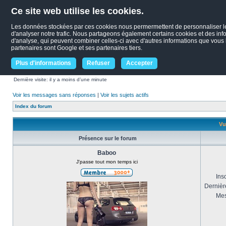
Ce site web utilise les cookies.
Les données stockées par ces cookies nous permermettent de personnaliser le c
d'analyser notre trafic. Nous partageons également certains cookies et des infor
d'analyse, qui peuvent combiner celles-ci avec d'autres informations que vous le
partenaires sont Google et ses partenaires tiers.
Plus d'informations
Refuser
Accepter
Dernière visite: il y a moins d’une minute
Voir les messages sans réponses
|
Voir les sujets actifs
Index du forum
Vu
Présence sur le forum
Baboo
J'passe tout mon temps ici
Insc
Dernière
Mes