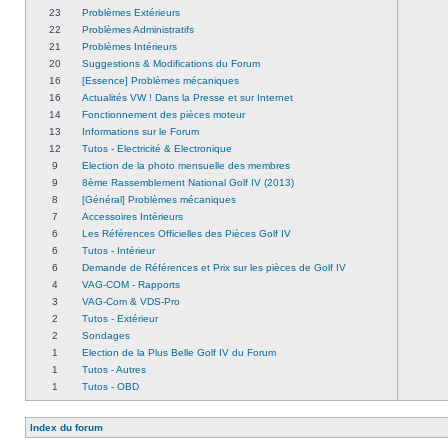
23
Problèmes Extérieurs
22
Problèmes Administratifs
21
Problèmes Intérieurs
20
Suggestions & Modifications du Forum
16
[Essence] Problèmes mécaniques
16
Actualités VW ! Dans la Presse et sur Internet
14
Fonctionnement des pièces moteur
13
Informations sur le Forum
12
Tutos - Electricité & Electronique
9
Election de la photo mensuelle des membres
9
8ème Rassemblement National Golf IV (2013)
8
[Général] Problèmes mécaniques
7
Accessoires Intérieurs
6
Les Références Officielles des Pièces Golf IV
6
Tutos - Intérieur
6
Demande de Références et Prix sur les pièces de Golf IV
4
VAG-COM - Rapports
3
VAG-Com & VDS-Pro
2
Tutos - Extérieur
2
Sondages
1
Election de la Plus Belle Golf IV du Forum
1
Tutos - Autres
1
Tutos - OBD
Index du forum