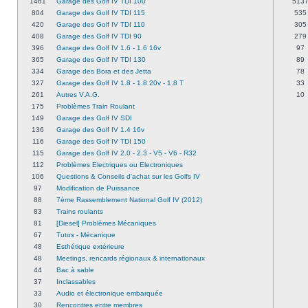
1461
Garage des Golf IV TDI 100
513
804
Garage des Golf IV TDI 115
535
420
Garage des Golf IV TDI 110
305
408
Garage des Golf IV TDI 90
279
396
Garage des Golf IV 1.6 - 1.6 16v
97
365
Garage des Golf IV TDI 130
89
334
Garage des Bora et des Jetta
78
327
Garage des Golf IV 1.8 - 1.8 20v - 1.8 T
33
261
Autres V.A.G.
10
175
Problèmes Train Roulant
149
Garage des Golf IV SDI
136
Garage des Golf IV 1.4 16v
116
Garage des Golf IV TDI 150
115
Garage des Golf IV 2.0 - 2.3 - V5 - V6 - R32
112
Problèmes Electriques ou Electroniques
106
Questions & Conseils d'achat sur les Golfs IV
97
Modification de Puissance
88
7ème Rassemblement National Golf IV (2012)
83
Trains roulants
81
[Diesel] Problèmes Mécaniques
67
Tutos - Mécanique
48
Esthétique extérieure
48
Meetings, rencards régionaux & internationaux
44
Bac à sable
37
Inclassables
33
Audio et électronique embarquée
30
Rencontres entre membres