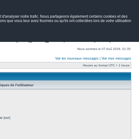
 d'analyser notre trafic. Nous partageons également certains cookies et des
ns que vous leur avez fournies ou qu'ils ont collectées lors de votre utilisation
Nav
Portail
Forum
Petites annonces
Wiki
Rechercher
Nous sommes le 07 Aoû 2026, 01:35
Voir les nouveaux messages
|
Voir mes messages
Heures au format UTC + 1 heure
tiques de l’utilisateur
r jour]