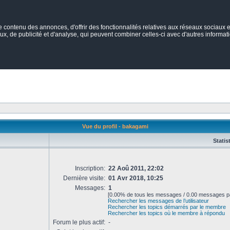
ontenu des annonces, d'offrir des fonctionnalités relatives aux réseaux sociaux et
ux, de publicité et d'analyse, qui peuvent combiner celles-ci avec d'autres informatio
Vue du profil - bakagami
Statis
Inscription:
22 Aoû 2011, 22:02
Dernière visite:
01 Avr 2018, 10:25
Messages:
1
[0.00% de tous les messages / 0.00 messages pa
Rechercher les messages de l’utilisateur
Rechercher les topics démarrés par le membre
Rechercher les topics où le membre à répondu
Forum le plus actif:
-