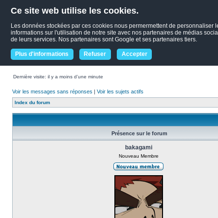
Ce site web utilise les cookies.
Les données stockées par ces cookies nous permermettent de personnaliser le c
informations sur l'utilisation de notre site avec nos partenaires de médias socia
de leurs services. Nos partenaires sont Google et ses partenaires tiers.
Plus d'informations
Refuser
Accepter
Dernière visite: il y a moins d’une minute
Voir les messages sans réponses
|
Voir les sujets actifs
Index du forum
Présence sur le forum
bakagami
Nouveau Membre