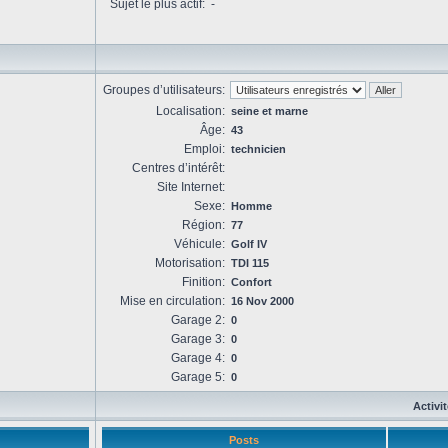
Sujet le plus actif:
-
Groupes d’utilisateurs:
Localisation:
seine et marne
Âge:
43
Emploi:
technicien
Centres d’intérêt:
Site Internet:
Sexe:
Homme
Région:
77
Véhicule:
Golf IV
Motorisation:
TDI 115
Finition:
Confort
Mise en circulation:
16 Nov 2000
Garage 2:
0
Garage 3:
0
Garage 4:
0
Garage 5:
0
Activi
Posts