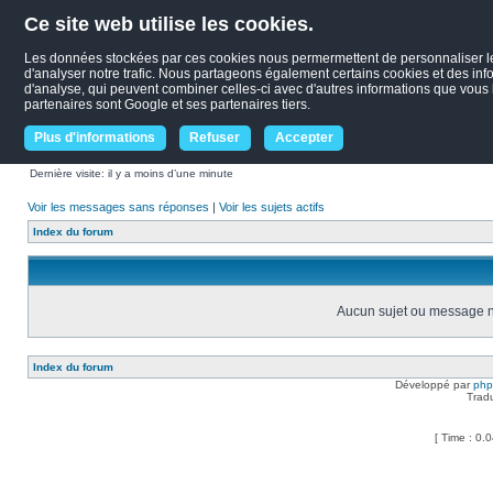
Ce site web utilise les cookies.
Les données stockées par ces cookies nous permermettent de personnaliser le c
d'analyser notre trafic. Nous partageons également certains cookies et des infor
d'analyse, qui peuvent combiner celles-ci avec d'autres informations que vous le
partenaires sont Google et ses partenaires tiers.
Plus d'informations
Refuser
Accepter
Dernière visite: il y a moins d’une minute
Voir les messages sans réponses
|
Voir les sujets actifs
Index du forum
Aucun sujet ou message ne
Index du forum
Développé par
ph
Trad
[ Time : 0.0