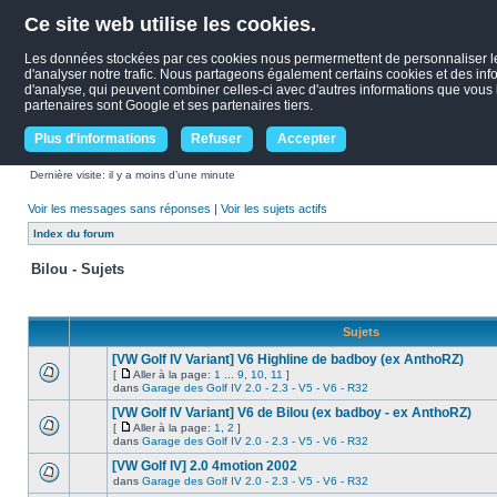
Ce site web utilise les cookies.
Les données stockées par ces cookies nous permermettent de personnaliser le c
d'analyser notre trafic. Nous partageons également certains cookies et des infor
d'analyse, qui peuvent combiner celles-ci avec d'autres informations que vous le
partenaires sont Google et ses partenaires tiers.
Plus d'informations
Refuser
Accepter
Dernière visite: il y a moins d’une minute
Voir les messages sans réponses
|
Voir les sujets actifs
Index du forum
Bilou - Sujets
Sujets
[VW Golf IV Variant] V6 Highline de badboy (ex AnthoRZ)
[
Aller à la page:
1
...
9
,
10
,
11
]
dans
Garage des Golf IV 2.0 - 2.3 - V5 - V6 - R32
[VW Golf IV Variant] V6 de Bilou (ex badboy - ex AnthoRZ)
[
Aller à la page:
1
,
2
]
dans
Garage des Golf IV 2.0 - 2.3 - V5 - V6 - R32
[VW Golf IV] 2.0 4motion 2002
dans
Garage des Golf IV 2.0 - 2.3 - V5 - V6 - R32