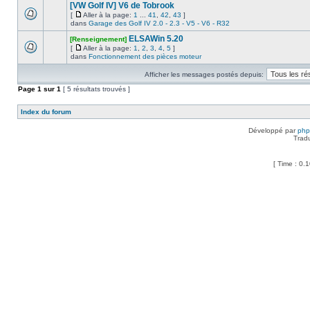
[VW Golf IV] V6 de Tobrook
[
Aller à la page:
1
...
41
,
42
,
43
]
dans
Garage des Golf IV 2.0 - 2.3 - V5 - V6 - R32
ELSAWin 5.20
[Renseignement]
[
Aller à la page:
1
,
2
,
3
,
4
,
5
]
dans
Fonctionnement des pièces moteur
Afficher les messages postés depuis:
Page
1
sur
1
[ 5 résultats trouvés ]
Index du forum
Développé par
ph
Trad
[ Time : 0.1