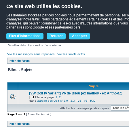
Ce site web utilise les cookies.
Les données stockées par ces cookies nous permermettent de personnaliser le c
d'analyser notre trafic. Nous partageons également certains cookies et des infor
d'analyse, qui peuvent combiner celles-ci avec d'autres informations que vous le
partenaires sont Google et ses partenaires tiers.
Plus d'informations
Refuser
Accepter
Dernière visite: il y a moins d’une minute
Voir les messages sans réponses
|
Voir les sujets actifs
Index du forum
Bilou - Sujets
Sujets
[VW Golf IV Variant] V6 de Bilou (ex badboy - ex AnthoRZ)
[
Aller à la page:
1
,
2
]
dans
Garage des Golf IV 2.0 - 2.3 - V5 - V6 - R32
Afficher les messages postés depuis:
Page
1
sur
1
[ 1 résultat trouvé ]
Index du forum