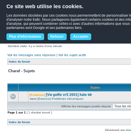
Ce site web utilise les cookies.
Les données stockées par ces cookies nous permermettent de personnaliser le c
d'analyser notre trafic. Nous partageons également certains cookies et des infor
d'analyse, qui peuvent combiner celles-ci avec d'autres informations que vous le
partenaires sont Google et ses partenaires tiers.
Plus d'informations
Refuser
Accepter
Dernière visite: il y a moins d’une minute
Voir les messages sans réponses
|
Voir les sujets actifs
Index du forum
Charaf - Sujets
Sujets
[Vw golfiv vr5 2001] fuite ldr
[Problème]
dans
[Essence] Problèmes mécaniques
Afficher les messages postés depuis:
Page
1
sur
1
[ 1 résultat trouvé ]
Index du forum
Développé par
ph