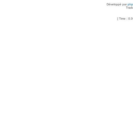
Développé par
ph
Trad
[ Time : 0.0