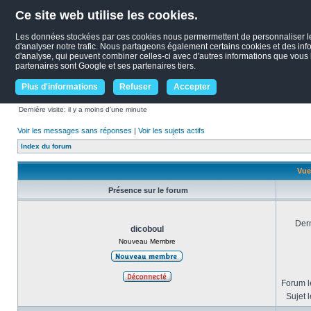
Ce site web utilise les cookies.
Les données stockées par ces cookies nous permermettent de personnaliser le c
d'analyser notre trafic. Nous partageons également certains cookies et des infor
d'analyse, qui peuvent combiner celles-ci avec d'autres informations que vous le
partenaires sont Google et ses partenaires tiers.
Plus d'informations
Refuser
Accepter
Dernière visite: il y a moins d’une minute
Voir les messages sans réponses
|
Voir les sujets actifs
Index du forum
Vue
Présence sur le forum
Dern
dicoboul
Nouveau Membre
Forum le
Sujet l