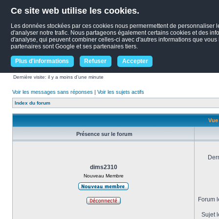
Ce site web utilise les cookies.
Les données stockées par ces cookies nous permermettent de personnaliser le c
d'analyser notre trafic. Nous partageons également certains cookies et des infor
d'analyse, qui peuvent combiner celles-ci avec d'autres informations que vous le
partenaires sont Google et ses partenaires tiers.
Plus d'informations
Refuser
Accepter
Dernière visite: il y a moins d’une minute
Voir les messages sans réponses
|
Voir les sujets actifs
Index du forum
Vue 
Présence sur le forum
Dern
dims2310
Nouveau Membre
Forum le
Sujet l