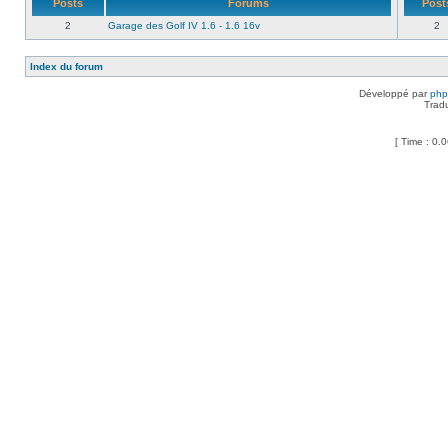
Posts
Forums
Post
2
Garage des Golf IV 1.6 - 1.6 16v
2
Index du forum
Développé par
ph
Trad
[ Time : 0.0